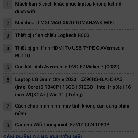
Mách bạn 5 cách khắc phục laptop không kết nối
1
được wifi
Mainboard MSI MAG X570 TOMAHAWK WIFI
2
Thiết bị trình chiếu Logitech R800
3
Thiết bị ghi hình HDMI To USB TYPE-C AVermedia
4
BU110
Cạc bắt hình Avermedia DVD EZMaker 7 (C039)
5
Laptop LG Gram Style 2023 16Z90RS-G.AH54A5
6
(Intel Core i5-1340P | 16GB | 512GB | Intel Iris Xe | 16
inch WQXGA+ | Win 11 | Trắng)
Cách chụp màn hình máy tính không cần dùng phần
7
mềm
Camera Wifi thông minh EZVIZ C6N 1080P
8
SẢN PHẨM ĐANG KHUYẾN MÃI