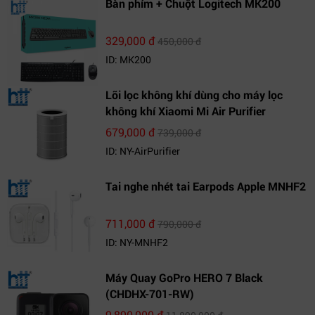
Bàn phím + Chuột Logitech MK200
329,000 đ
450,000 đ
ID: MK200
Lõi lọc không khí dùng cho máy lọc
không khí Xiaomi Mi Air Purifier
679,000 đ
739,000 đ
ID: NY-AirPurifier
Tai nghe nhét tai Earpods Apple MNHF2
711,000 đ
790,000 đ
ID: NY-MNHF2
Máy Quay GoPro HERO 7 Black
(CHDHX-701-RW)
9,890,000 đ