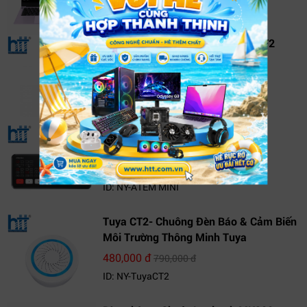
ID: NY-NS14J8VNR571
Bút cảm ứng Apple Pencil 2 MU8F2
3,490,000 đ
3,890,000 đ
ID: NY-MU8F2
ATEM MINI
7,844,000 đ
8,715,000 đ
ID: NY-ATEM MINI
Tuya CT2- Chuông Đèn Báo & Cảm Biến
Môi Trường Thông Minh Tuya
480,000 đ
790,000 đ
ID: NY-TuyaCT2