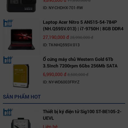
11,890,000 đ
ID: NY-CHDHX-701-RW
Laptop Acer Nitro 5 AN515-54-784P
(NH.Q59SV.013) | i7-9750H | 8GB DDR4
| 1TB HDD | GeForce GTX 1650 4GB |
27,190,000 đ
28,990,000 đ
15.6 FHD IPS | Win10
ID: TK-NHQ59SV.013
Ổ cứng máy chủ Western Gold 6Tb
3.5Inch 7200rpm 6Gbs 256Mb SATA
(WD6003FRYZ)
6,990,000 đ
8,500,000 đ
ID: NY-WD6003FRYZ
SẢN PHẨM HOT
Thiết bị ký điện tử Sig100 ST-BE105-2-
UEVL
Liên hệ