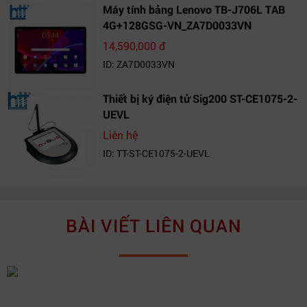
Máy tính bảng Lenovo TB-J706L TAB
4G+128GSG-VN_ZA7D0033VN
14,590,000 đ
ID: ZA7D0033VN
Thiết bị ký điện tử Sig200 ST-CE1075-2-
UEVL
Liên hệ
ID: TT-ST-CE1075-2-UEVL
BÀI VIẾT LIÊN QUAN