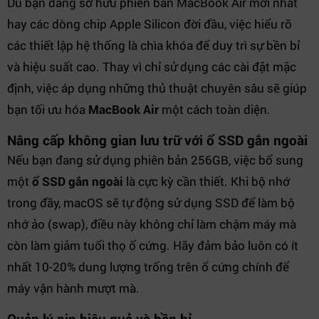
Dù bạn đang sở hữu phiên bản MacBook Air mới nhất
hay các dòng chip Apple Silicon đời đầu, việc hiểu rõ
các thiết lập hệ thống là chìa khóa để duy trì sự bền bỉ
và hiệu suất cao. Thay vì chỉ sử dụng các cài đặt mặc
định, việc áp dụng những thủ thuật chuyên sâu sẽ giúp
bạn tối ưu hóa
MacBook Air
một cách toàn diện.
Nâng cấp không gian lưu trữ với ổ SSD gắn ngoài
Nếu bạn đang sử dụng phiên bản 256GB, việc bổ sung
một
ổ SSD gắn ngoài
là cực kỳ cần thiết. Khi bộ nhớ
trong đầy, macOS sẽ tự động sử dụng SSD để làm bộ
nhớ ảo (swap), điều này không chỉ làm chậm máy mà
còn làm giảm tuổi thọ ổ cứng. Hãy đảm bảo luôn có ít
nhất 10-20% dung lượng trống trên ổ cứng chính để
máy vận hành mượt mà.
Quản lý pin hiệu quả và bền bỉ