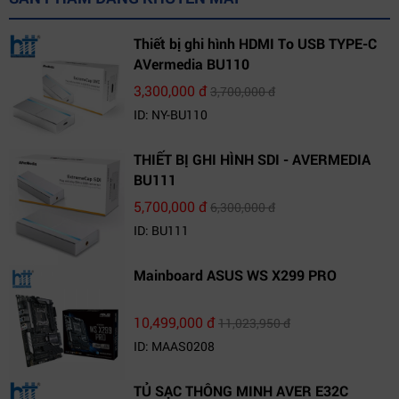
Thiết bị ghi hình HDMI To USB TYPE-C
AVermedia BU110
3,300,000 đ
3,700,000 đ
ID: NY-BU110
THIẾT BỊ GHI HÌNH SDI - AVERMEDIA
BU111
5,700,000 đ
6,300,000 đ
ID: BU111
Mainboard ASUS WS X299 PRO
10,499,000 đ
11,023,950 đ
ID: MAAS0208
TỦ SẠC THÔNG MINH AVER E32C