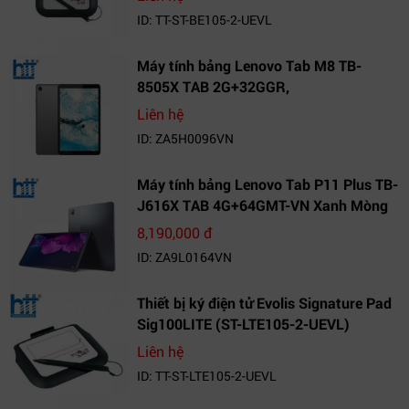
ID: TT-ST-BE105-2-UEVL
Máy tính bảng Lenovo Tab M8 TB-
8505X TAB 2G+32GGR,
VN_ZA5H0096VN
Liên hệ
ID: ZA5H0096VN
Máy tính bảng Lenovo Tab P11 Plus TB-
J616X TAB 4G+64GMT-VN Xanh Mòng
Két_ZA9L0164VN
8,190,000 đ
ID: ZA9L0164VN
Thiết bị ký điện tử Evolis Signature Pad
Sig100LITE (ST-LTE105-2-UEVL)
Liên hệ
ID: TT-ST-LTE105-2-UEVL