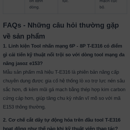
ổn định
tục.
mạch cục
dòng.
bộ.
FAQs - Những câu hỏi thường gặp
về sản phẩm
1. Linh kiện Tool nhấn mạng 6P - 8P T-E316 có điểm
gì cải tiến kỹ thuật nổi trội so với dòng tool mạng đa
năng jasoz e153?
Mẫu sản phẩm mã hiệu T-E316 là phiên bản nâng cấp
chuyên dụng được gia cố hệ thống lò xo trợ lực nén sâu
sắc hơn, đi kèm mũi gá mạch bằng thép hợp kim carbon
cứng cáp hơn, giúp tăng chu kỳ nhấn vĩ mô so với mã
E153 thông thường.
2. Cơ chế cắt dây tự động hóa trên đầu tool T-E316
hoạt động như thế nào khi kỹ thuật viên thao tác?