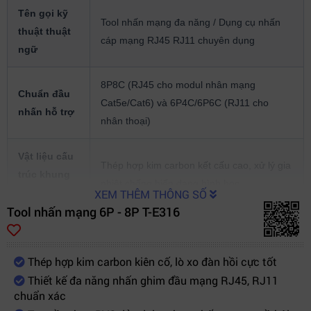
Tên gọi kỹ
Tool nhấn mạng đa năng / Dụng cụ nhấn
thuật thuật
cáp mạng RJ45 RJ11 chuyên dụng
ngữ
8P8C (RJ45 cho modul nhân mạng
Chuẩn đầu
Cat5e/Cat6) và 6P4C/6P6C (RJ11 cho
nhấn hỗ trợ
nhân thoại)
Vật liệu cấu
Thép hợp kim carbon kết cấu cao, xử lý gia
trúc khung
nhiệt chống biến dạng hình học
thân
XEM THÊM THÔNG SỐ
Tool nhấn mạng 6P - 8P T-E316
Vật liệu
Nhựa PVC nguyên sinh tinh khiết, thiết kế
hoàn thiện
công thái học dẻo dai cơ học
Thép hợp kim carbon kiên cố, lò xo đàn hồi cực tốt
tay bọc
Thiết kế đa năng nhấn ghim đầu mạng RJ45, RJ11
chuẩn xác
Cơ cấu tính
Nhấn gá mạch dây dẫn, gài phiến Krone,