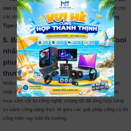
cao cấp của doanh nghiệp:
Tạo liên kết thông suốt cho
các thiết bị ngoại vi qua dải phụ kiện như
Card mạng
Type-C có HUB 3 cổng USB-A 20cm T-F115
.
5. Bảng so sánh công dụng của Tool
nhấn mạng 6P - 8P T-E316 và các
phương pháp gá mạch thông
thường
Nhằm mang lại cái nhìn kỹ thuật thực tế và trực quan
nhất cho quý khách hàng trước khi đưa ra quyết định
mua sắm vật tư công nghệ, chúng tôi đã tổng hợp bảng
so sánh công năng thực tế giữa các giải pháp công cụ thi
công hiện nay trên thị trường.