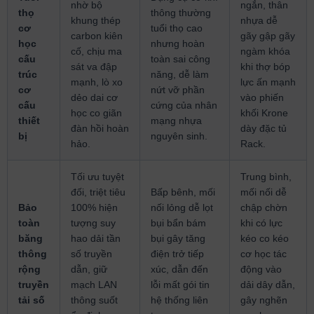
nhờ bộ
ngắn, thân
thọ
thông thường
khung thép
nhựa dễ
cơ
tuổi thọ cao
carbon kiên
gãy gập gãy
học
nhưng hoàn
cố, chịu ma
ngàm khóa
cấu
toàn sai công
sát va đập
khi thợ bóp
trúc
năng, dễ làm
mạnh, lò xo
lực ấn mạnh
cơ
nứt vỡ phần
dẻo dai cơ
vào phiến
cấu
cứng của nhân
học co giãn
khối Krone
thiết
mạng nhựa
đàn hồi hoàn
dày đặc tủ
bị
nguyên sinh.
hảo.
Rack.
Tối ưu tuyệt
Trung bình,
đối, triệt tiêu
Bấp bênh, mối
mối nối dễ
Bảo
100% hiện
nối lỏng dễ lọt
chập chờn
toàn
tượng suy
bụi bẩn bám
khi có lực
băng
hao dải tần
bụi gây tăng
kéo co kéo
thông
số truyền
điện trở tiếp
cơ học tác
rộng
dẫn, giữ
xúc, dẫn đến
động vào
truyền
mạch LAN
lỗi mất gói tin
dải dây dẫn,
tải số
thông suốt
hệ thống liên
gây nghẽn