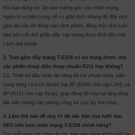
Khi bạn dùng lực ấn tool vuông góc vào nhân mạng,
ngàm lò xo bên trong sẽ co giãn kịch khung để đẩy mũi
găm ấn sâu lõi đồng vào rãnh phiến, đồng thời dìm lưỡi
dao bén cắt đứt phần dây cáp mạng thừa dính liền một
cách dứt khoát.
3. Tool găm dây mạng T-E316 có sử dụng được cho
các phiến thoại điện thoại chuẩn RJ11 hay không?
Có. Thiết kế đầu nhấn đa năng hỗ trợ chuẩn khay bấm
song song cả kích thước hạt 8P (RJ45 cho cáp LAN) và
6P (RJ11 cho cáp thoại), giúp đồng bộ hóa hạ tầng tổng
đài viễn thông văn phòng công sở cực kỳ linh hoạt.
4. Làm thế nào để duy trì độ sắc bén của lưỡi dao
SK5 trên tool nhấn mạng T-E316 chính hãng?
Sau mỗi ngày thi công dự án, bạn nên dùng khăn khô lau