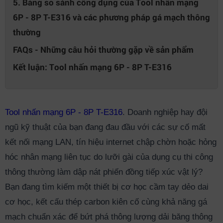
5. Bảng so sánh công dụng của Tool nhấn mạng
6P - 8P T-E316 và các phương pháp gá mạch thông
thường
FAQs - Những câu hỏi thường gặp về sản phẩm
Kết luận: Tool nhấn mạng 6P - 8P T-E316
Tool nhấn mạng 6P - 8P T-E316
. Doanh nghiệp hay đội
ngũ kỹ thuật của bạn đang đau đầu với các sự cố mất
kết nối mạng LAN, tín hiệu internet chập chờn hoặc hỏng
hóc nhân mạng liên tục do lưỡi gài của dụng cụ thi công
thông thường làm dập nát phiến đồng tiếp xúc vật lý?
Bạn đang tìm kiếm một thiết bị cơ học cầm tay dẻo dai
cơ học, kết cấu thép carbon kiên cố cùng khả năng gá
mạch chuẩn xác để bứt phá thông lượng dải băng thông