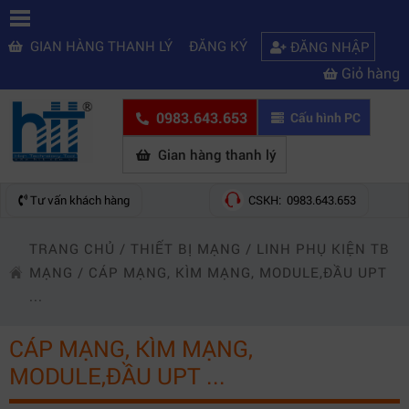
GIAN HÀNG THANH LÝ
ĐĂNG KÝ
ĐĂNG NHẬP
Giỏ hàng
0983.643.653
Cấu hình PC
Gian hàng thanh lý
Tư vấn khách hàng
CSKH: 0983.643.653
TRANG CHỦ
/
THIẾT BỊ MẠNG
/
LINH PHỤ KIỆN TB
MẠNG
/
CÁP MẠNG, KÌM MẠNG, MODULE,ĐẦU UPT
...
CÁP MẠNG, KÌM MẠNG,
MODULE,ĐẦU UPT ...