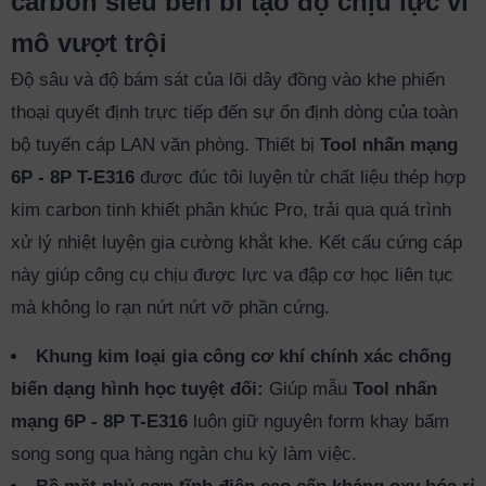
carbon siêu bền bỉ tạo độ chịu lực vĩ
mô vượt trội
Độ sâu và độ bám sát của lõi dây đồng vào khe phiến
thoại quyết định trực tiếp đến sự ổn định dòng của toàn
bộ tuyến cáp LAN văn phòng. Thiết bị
Tool nhấn mạng
6P - 8P T-E316
được đúc tôi luyện từ chất liệu thép hợp
kim carbon tinh khiết phân khúc Pro, trải qua quá trình
xử lý nhiệt luyện gia cường khắt khe. Kết cấu cứng cáp
này giúp công cụ chịu được lực va đập cơ học liên tục
mà không lo rạn nứt nứt vỡ phần cứng.
Khung kim loại gia công cơ khí chính xác chống
biến dạng hình học tuyệt đối:
Giúp mẫu
Tool nhấn
mạng 6P - 8P T-E316
luôn giữ nguyên form khay bấm
song song qua hàng ngàn chu kỳ làm việc.