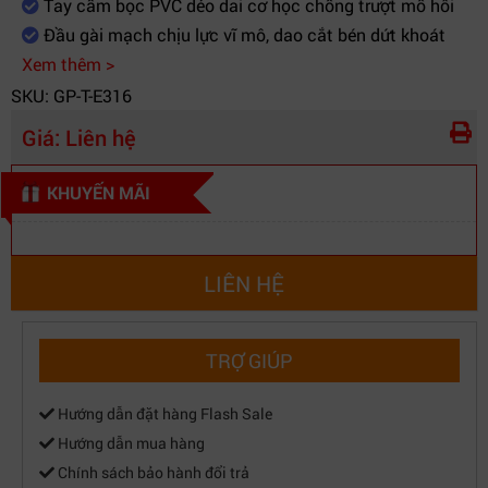
Tay cầm bọc PVC dẻo dai cơ học chống trượt mồ hôi
năng tích
dao cắt đuôi dây thừa tự động hóa
Đầu gài mạch chịu lực vĩ mô, dao cắt bén dứt khoát
hợp
Xem thêm >
SKU: GP-T-E316
Ứng dụng
Đấu nối ổ cắm âm tường Wallplate, patch
thi công
Giá:
Liên hệ
panel tủ Rack, hệ thống tổng đài nội bộ
thực tế
KHUYẾN MÃI
LIÊN HỆ
TRỢ GIÚP
Hướng dẫn đặt hàng Flash Sale
Hướng dẫn mua hàng
Chính sách bảo hành đổi trả