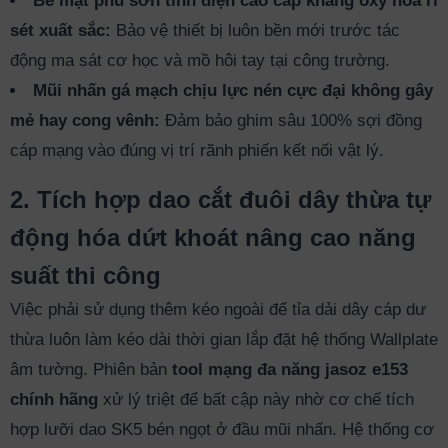
Bề mặt phủ sơn tĩnh điện cao cấp kháng oxy hóa rỉ
sét xuất sắc:
Bảo vệ thiết bị luôn bền mới trước tác
động ma sát cơ học và mồ hôi tay tại công trường.
Mũi nhấn gá mạch chịu lực nén cực đại không gây
mẻ hay cong vênh:
Đảm bảo ghim sâu 100% sợi đồng
cáp mạng vào đúng vị trí rãnh phiến kết nối vật lý.
2. Tích hợp dao cắt đuôi dây thừa tự
động hóa dứt khoát nâng cao năng
suất thi công
Việc phải sử dụng thêm kéo ngoài để tỉa dải dây cáp dư
thừa luôn làm kéo dài thời gian lắp đặt hệ thống Wallplate
âm tường. Phiên bản
tool mạng đa năng jasoz e153
chính hãng
xử lý triệt để bất cập này nhờ cơ chế tích
hợp lưỡi dao SK5 bén ngọt ở đầu mũi nhấn. Hệ thống cơ