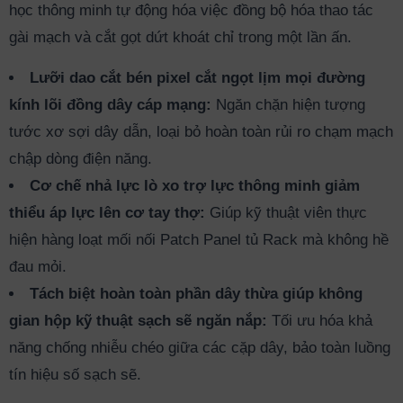
học thông minh tự động hóa việc đồng bộ hóa thao tác
gài mạch và cắt gọt dứt khoát chỉ trong một lần ấn.
Lưỡi dao cắt bén pixel cắt ngọt lịm mọi đường
kính lõi đồng dây cáp mạng:
Ngăn chặn hiện tượng
tước xơ sợi dây dẫn, loại bỏ hoàn toàn rủi ro chạm mạch
chập dòng điện năng.
Cơ chế nhả lực lò xo trợ lực thông minh giảm
thiểu áp lực lên cơ tay thợ:
Giúp kỹ thuật viên thực
hiện hàng loạt mối nối Patch Panel tủ Rack mà không hề
đau mỏi.
Tách biệt hoàn toàn phần dây thừa giúp không
gian hộp kỹ thuật sạch sẽ ngăn nắp:
Tối ưu hóa khả
năng chống nhiễu chéo giữa các cặp dây, bảo toàn luồng
tín hiệu số sạch sẽ.