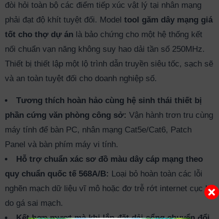
đòi hỏi toàn bộ các điểm tiếp xúc vật lý tại nhân mạng
phải đạt độ khít tuyệt đối. Model
tool găm dây mạng giá
tốt cho thợ dự án
là bảo chứng cho một hệ thống kết
nối chuẩn vạn năng không suy hao dải tần số 250MHz.
Thiết bị thiết lập một lộ trình dẫn truyền siêu tốc, sạch sẽ
và an toàn tuyệt đối cho doanh nghiệp số.
Tương thích hoàn hảo cùng hệ sinh thái thiết bị
phần cứng văn phòng công sở:
Vận hành trơn tru cùng
máy tính để bàn PC, nhân mạng Cat5e/Cat6, Patch
Panel và bàn phím máy vi tính.
Hỗ trợ chuẩn xác sơ đồ màu dây cáp mạng theo
quy chuẩn quốc tế 568A/B:
Loại bỏ hoàn toàn các lỗi
nghẽn mạch dữ liệu vĩ mô hoặc đơ trễ rớt internet cục bộ
do gá sai mạch.
Kết hợp mượt mà khi lắp đặt dải cổng chuyển đổi