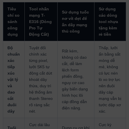
Tiêu
Tool nhấn
Sử dụng
Sử dụng tuốc
chí so
mạng T-
các dòng
nơ vít dẹt để
sánh
E316 (Dòng
tool nhựa
ấn dây mạng
công
Pro Tự
tặng kèm
thủ công
dụng
Động Cắt)
rẻ tiền
Độ
Tuyệt đối
Thấp, lưỡi
Rất kém,
chuẩn
chính xác
ấn bằng sắt
không có dao
xác
từng pixel,
mỏng dễ
cắt, dễ làm
tiếp
lưỡi SK5 tự
mẻ, không
lệch form
xúc
động cắt dứt
có lực nén
phiến đồng,
vật lý
khoát dây
lò xo trợ lực
nguy cơ cao
và
thừa, duy trì
nên đuôi
gây biến dạng
dao
hệ thống âm
dây cáp
hình học lõi
cắt
thanh Stereo
mạng vẫn bị
cáp đồng dẫn
đuôi
rõ ràng sắc
tước dập xơ
điện năng.
dây
nét.
xác.
Cực dài lâu
Cực kỳ
Tuổi
Dụng cụ cơ khí