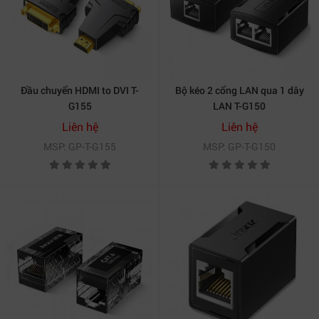
Đầu chuyển HDMI to DVI T-
Bộ kéo 2 cổng LAN qua 1 dây
G155
LAN T-G150
Liên hệ
Liên hệ
MSP: GP-T-G155
MSP: GP-T-G150