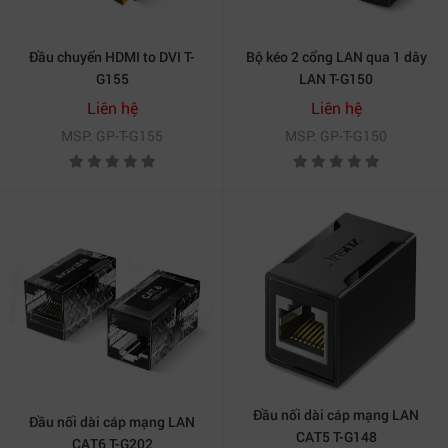
Đầu chuyển HDMI to DVI T-
Bộ kéo 2 cổng LAN qua 1 dây
G155
LAN T-G150
Liên hệ
Liên hệ
MSP: GP-T-G155
MSP: GP-T-G150
Đầu nối dài cáp mạng LAN
Đầu nối dài cáp mạng LAN
CAT5 T-G148
CAT6 T-G202