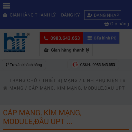
GIAN HÀNG THANH LÝ
ĐĂNG KÝ
ĐĂNG NHẬP
Giỏ hàng
0983.643.653
Cấu hình PC
Gian hàng thanh lý
Tư vấn khách hàng
CSKH: 0983.643.653
TRANG CHỦ
/
THIẾT BỊ MẠNG
/
LINH PHỤ KIỆN TB
MẠNG
/
CÁP MẠNG, KÌM MẠNG, MODULE,ĐẦU UPT
...
CÁP MẠNG, KÌM MẠNG,
MODULE,ĐẦU UPT ...