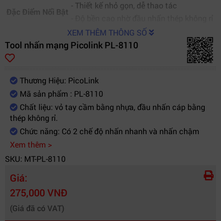
- Thiết kế nhỏ gọn, dễ thao tác
Đặc Điểm Nổi Bật
- Độ bền cao nhờ đầu nhấn thép không rỉ
XEM THÊM THÔNG SỐ
Tool nhấn mạng Picolink PL-8110
Thương Hiệu: PicoLink
Mã sản phẩm : PL-8110
Chất liệu: vỏ tay cầm bằng nhựa, đầu nhấn cáp bằng
thép không rỉ.
Chức năng: Có 2 chế độ nhấn nhanh và nhấn chậm
Xem thêm >
SKU: MT-PL-8110
Giá:
275,000 VNĐ
(Giá đã có VAT)