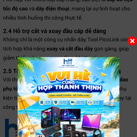
tốc độ cao
và
dây điện thoại
, mang lại sự linh hoạt cho
nhiều tình huống thi công thực tế.
2.4 Hỗ trợ cắt và xoay đầu cáp dễ dàng
Không chỉ là một công cụ nhấn dây, Tool PicoLink còn
tích hợp khả năng
xoay và cắt đầu dây
gọn gàng, giúp
giảm thiểu công cụ mang theo khi thi công.
2.5 Tích hợp khoang chứa lưỡi dao dự phòng
Với thiết kế thông minh, tool có
khoang chứa lưỡi dao
phụ tùng
và thiết bị khóa an toàn, giúp bảo quản phụ
kiện tốt hơn, đồng thời tiện lợi khi cần thay thế ngay tại
công trường.