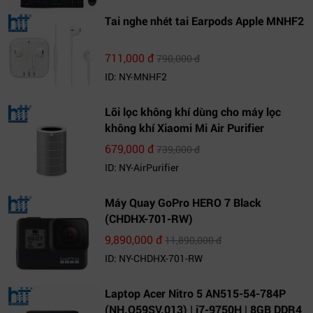
Tai nghe nhét tai Earpods Apple MNHF2
711,000 đ
790,000 đ
ID: NY-MNHF2
Lõi lọc không khí dùng cho máy lọc
không khí Xiaomi Mi Air Purifier
679,000 đ
739,000 đ
ID: NY-AirPurifier
Máy Quay GoPro HERO 7 Black
(CHDHX-701-RW)
9,890,000 đ
11,890,000 đ
ID: NY-CHDHX-701-RW
Laptop Acer Nitro 5 AN515-54-784P
(NH.Q59SV.013) | i7-9750H | 8GB DDR4