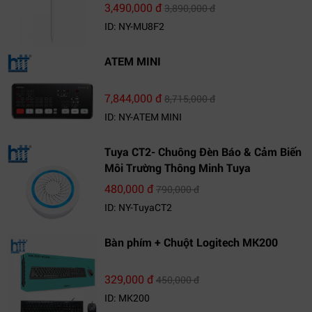
3,490,000 đ
3,890,000 đ
ID: NY-MU8F2
ATEM MINI
7,844,000 đ
8,715,000 đ
ID: NY-ATEM MINI
Tuya CT2- Chuông Đèn Báo & Cảm Biến
Môi Trường Thông Minh Tuya
480,000 đ
790,000 đ
ID: NY-TuyaCT2
Bàn phím + Chuột Logitech MK200
329,000 đ
450,000 đ
ID: MK200