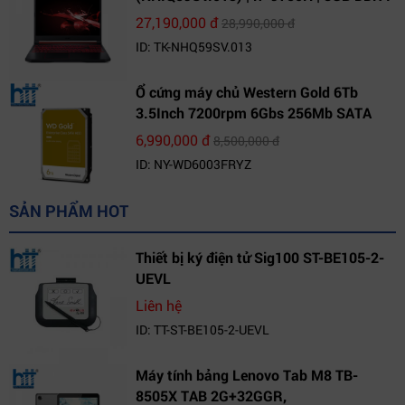
| 1TB HDD | GeForce GTX 1650 4GB |
27,190,000 đ
28,990,000 đ
15.6 FHD IPS | Win10
ID: TK-NHQ59SV.013
Ổ cứng máy chủ Western Gold 6Tb
3.5Inch 7200rpm 6Gbs 256Mb SATA
(WD6003FRYZ)
6,990,000 đ
8,500,000 đ
ID: NY-WD6003FRYZ
SẢN PHẨM HOT
Thiết bị ký điện tử Sig100 ST-BE105-2-
UEVL
Liên hệ
ID: TT-ST-BE105-2-UEVL
Máy tính bảng Lenovo Tab M8 TB-
8505X TAB 2G+32GGR,