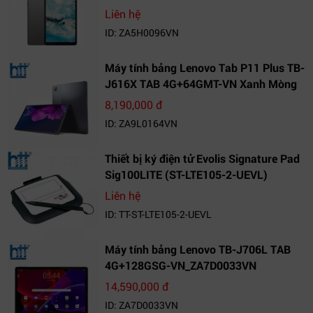
VN_ZA5H0096VN
Liên hệ
ID: ZA5H0096VN
Máy tính bảng Lenovo Tab P11 Plus TB-
J616X TAB 4G+64GMT-VN Xanh Mòng
Két_ZA9L0164VN
8,190,000 đ
ID: ZA9L0164VN
Thiết bị ký điện tử Evolis Signature Pad
Sig100LITE (ST-LTE105-2-UEVL)
Liên hệ
ID: TT-ST-LTE105-2-UEVL
Máy tính bảng Lenovo TB-J706L TAB
4G+128GSG-VN_ZA7D0033VN
14,590,000 đ
ID: ZA7D0033VN