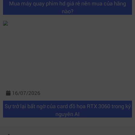
Mua máy quay phim hd giá rẻ nên mua của hãng
nào?
16/07/2026
Sự trở lại bất ngờ của card đồ họa RTX 3060 trong kỷ
nguyên AI