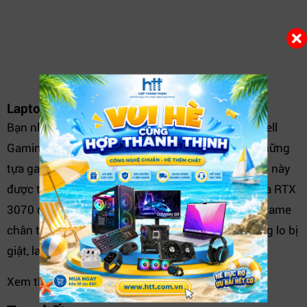
Laptop MSI Prestige 15 A10SC
Laptop Dell Gaming G3 15 3500
Bạn nhất định không được bỏ qua chiếc Laptop Dell
Gaming G3 15 3500 nếu như muốn thử sức với những
tựa game AAA, cấu hình max setting. Chiếc laptop này
được trang bị con chip Intel Core I5 và card đồ họa RTX
3070 đỉnh cao giúp bạn chìm đắm trong thế giới game
chân thực, sống động suốt hàng giờ liền mà không lo bị
giật, lag
Xem thêm:
Máy tính xách tay-Laptop