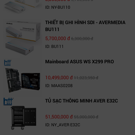
ID: NY-BU110
THIẾT BỊ GHI HÌNH SDI - AVERMEDIA
BU111
5,700,000 đ
6,300,000 đ
ID: BU111
Mainboard ASUS WS X299 PRO
10,499,000 đ
11,023,950 đ
ID: MAAS0208
TỦ SẠC THÔNG MINH AVER E32C
51,500,000 đ
55,000,000 đ
ID: NY_AVER E32C