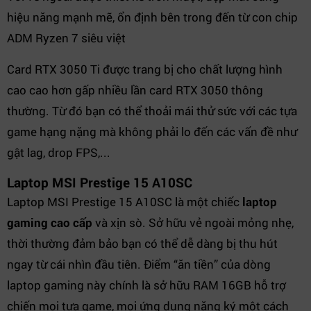
hiệu năng mạnh mẽ, ổn định bên trong đến từ con chip
ADM Ryzen 7 siêu việt
Card RTX 3050 Ti được trang bị cho chất lượng hình
cao cao hơn gấp nhiều lần card RTX 3050 thông
thường. Từ đó bạn có thể thoải mái thử sức với các tựa
game hạng nặng mà không phải lo đến các vấn đề như
gật lag, drop FPS,...
Laptop MSI Prestige 15 A10SC
Laptop MSI Prestige 15 A10SC là một chiếc
laptop
gaming cao cấp
và xịn sò. Sở hữu vẻ ngoài mỏng nhẹ,
thời thường đảm bảo bạn có thể dễ dàng bị thu hút
ngay từ cái nhìn đầu tiên. Điểm “ăn tiền” của dòng
laptop gaming này chính là sở hữu RAM 16GB hỗ trợ
chiến mọi tựa game, mọi ứng dụng nặng ký một cách