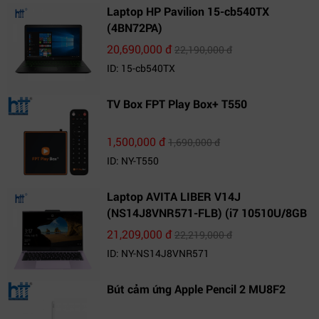
Laptop HP Pavilion 15-cb540TX
(4BN72PA)
20,690,000 đ
22,190,000 đ
ID: 15-cb540TX
TV Box FPT Play Box+ T550
1,500,000 đ
1,690,000 đ
ID: NY-T550
Laptop AVITA LIBER V14J
(NS14J8VNR571-FLB) (i7 10510U/8GB
RAM/1TB SSD/14.0 inch FHD/Win10)
21,209,000 đ
22,219,000 đ
ID: NY-NS14J8VNR571
Bút cảm ứng Apple Pencil 2 MU8F2