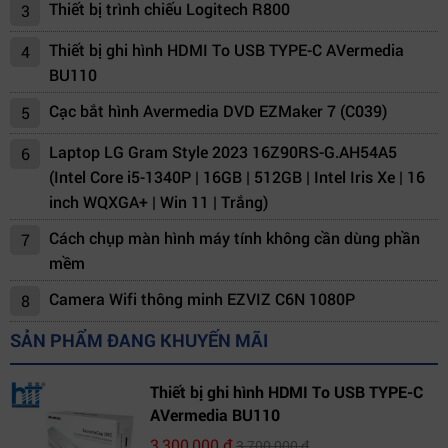
Thiết bị trình chiếu Logitech R800
3
Thiết bị ghi hình HDMI To USB TYPE-C AVermedia
4
BU110
Cạc bắt hình Avermedia DVD EZMaker 7 (C039)
5
Laptop LG Gram Style 2023 16Z90RS-G.AH54A5
6
(Intel Core i5-1340P | 16GB | 512GB | Intel Iris Xe | 16
inch WQXGA+ | Win 11 | Trắng)
Cách chụp màn hình máy tính không cần dùng phần
7
mềm
Camera Wifi thông minh EZVIZ C6N 1080P
8
SẢN PHẨM ĐANG KHUYẾN MÃI
Thiết bị ghi hình HDMI To USB TYPE-C
AVermedia BU110
3,300,000 đ
3,700,000 đ