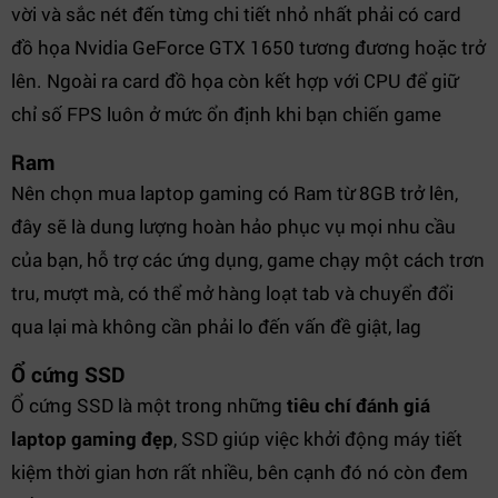
vời và sắc nét đến từng chi tiết nhỏ nhất phải có card
đồ họa Nvidia GeForce GTX 1650 tương đương hoặc trở
lên. Ngoài ra card đồ họa còn kết hợp với CPU để giữ
chỉ số FPS luôn ở mức ổn định khi bạn chiến game
Ram
Nên chọn mua laptop gaming có Ram từ 8GB trở lên,
đây sẽ là dung lượng hoàn hảo phục vụ mọi nhu cầu
của bạn, hỗ trợ các ứng dụng, game chạy một cách trơn
tru, mượt mà, có thể mở hàng loạt tab và chuyển đổi
qua lại mà không cần phải lo đến vấn đề giật, lag
Ổ cứng SSD
Ổ cứng SSD là một trong những
tiêu chí đánh giá
laptop gaming đẹp
, SSD giúp việc khởi động máy tiết
kiệm thời gian hơn rất nhiều, bên cạnh đó nó còn đem