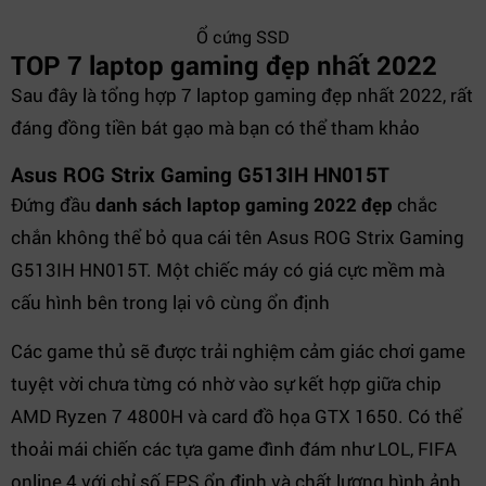
Ổ cứng SSD
TOP 7 laptop gaming đẹp nhất 2022
Sau đây là tổng hợp 7 laptop gaming đẹp nhất 2022, rất
đáng đồng tiền bát gạo mà bạn có thể tham khảo
Asus ROG Strix Gaming G513IH HN015T
Đứng đầu
danh sách laptop gaming 2022 đẹp
chắc
chắn không thể bỏ qua cái tên Asus ROG Strix Gaming
G513IH HN015T. Một chiếc máy có giá cực mềm mà
cấu hình bên trong lại vô cùng ổn định
Các game thủ sẽ được trải nghiệm cảm giác chơi game
tuyệt vời chưa từng có nhờ vào sự kết hợp giữa chip
AMD Ryzen 7 4800H và card đồ họa GTX 1650. Có thể
thoải mái chiến các tựa game đình đám như LOL, FIFA
online 4 với chỉ số FPS ổn định và chất lượng hình ảnh