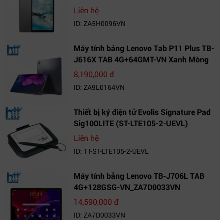
VN_ZA5H0096VN
Liên hệ
ID: ZA5H0096VN
Máy tính bảng Lenovo Tab P11 Plus TB-
J616X TAB 4G+64GMT-VN Xanh Mòng
Két_ZA9L0164VN
8,190,000 đ
ID: ZA9L0164VN
Thiết bị ký điện tử Evolis Signature Pad
Sig100LITE (ST-LTE105-2-UEVL)
Liên hệ
ID: TT-ST-LTE105-2-UEVL
Máy tính bảng Lenovo TB-J706L TAB
4G+128GSG-VN_ZA7D0033VN
14,590,000 đ
ID: ZA7D0033VN