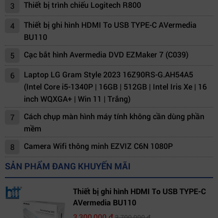
Thiết bị trình chiếu Logitech R800
3
Thiết bị ghi hình HDMI To USB TYPE-C AVermedia
4
BU110
Cạc bắt hình Avermedia DVD EZMaker 7 (C039)
5
Laptop LG Gram Style 2023 16Z90RS-G.AH54A5
6
(Intel Core i5-1340P | 16GB | 512GB | Intel Iris Xe | 16
inch WQXGA+ | Win 11 | Trắng)
Cách chụp màn hình máy tính không cần dùng phần
7
mềm
Camera Wifi thông minh EZVIZ C6N 1080P
8
SẢN PHẨM ĐANG KHUYẾN MÃI
Thiết bị ghi hình HDMI To USB TYPE-C
AVermedia BU110
3,300,000 đ
3,700,000 đ