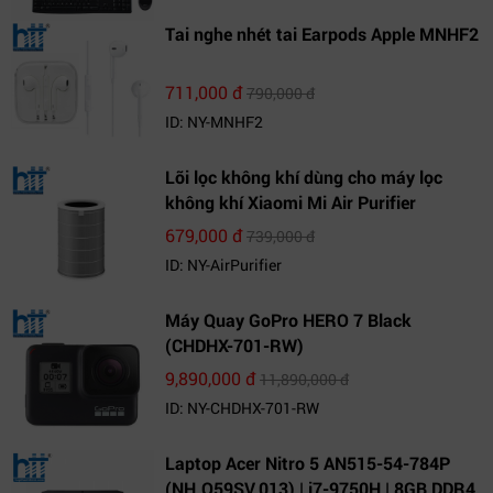
Tai nghe nhét tai Earpods Apple MNHF2
711,000 đ
790,000 đ
ID: NY-MNHF2
Lõi lọc không khí dùng cho máy lọc
không khí Xiaomi Mi Air Purifier
679,000 đ
739,000 đ
ID: NY-AirPurifier
Máy Quay GoPro HERO 7 Black
(CHDHX-701-RW)
9,890,000 đ
11,890,000 đ
ID: NY-CHDHX-701-RW
Laptop Acer Nitro 5 AN515-54-784P
(NH.Q59SV.013) | i7-9750H | 8GB DDR4