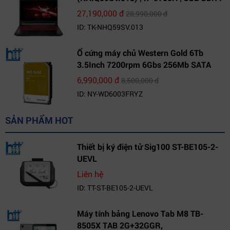
| 1TB HDD | GeForce GTX 1650 4GB |
27,190,000 đ
28,990,000 đ
15.6 FHD IPS | Win10
ID: TK-NHQ59SV.013
Ổ cứng máy chủ Western Gold 6Tb
3.5Inch 7200rpm 6Gbs 256Mb SATA
(WD6003FRYZ)
6,990,000 đ
8,500,000 đ
ID: NY-WD6003FRYZ
SẢN PHẨM HOT
Thiết bị ký điện tử Sig100 ST-BE105-2-
UEVL
Liên hệ
ID: TT-ST-BE105-2-UEVL
Máy tính bảng Lenovo Tab M8 TB-
8505X TAB 2G+32GGR,