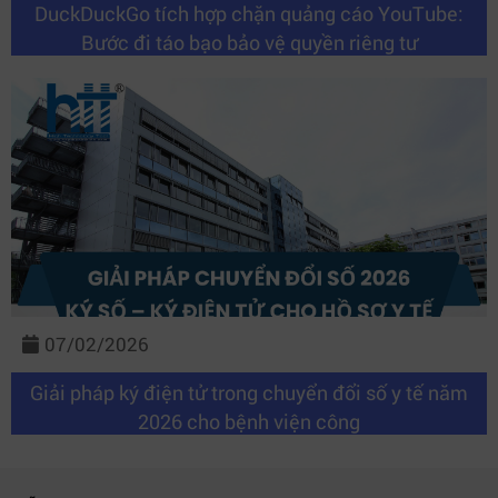
DuckDuckGo tích hợp chặn quảng cáo YouTube:
Bước đi táo bạo bảo vệ quyền riêng tư
07/02/2026
Giải pháp ký điện tử trong chuyển đổi số y tế năm
2026 cho bệnh viện công