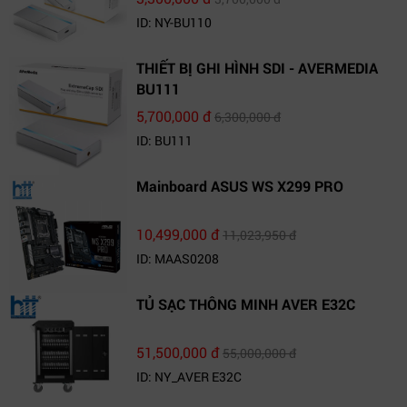
ID: NY-BU110
THIẾT BỊ GHI HÌNH SDI - AVERMEDIA
BU111
5,700,000 đ
6,300,000 đ
ID: BU111
Mainboard ASUS WS X299 PRO
10,499,000 đ
11,023,950 đ
ID: MAAS0208
TỦ SẠC THÔNG MINH AVER E32C
51,500,000 đ
55,000,000 đ
ID: NY_AVER E32C