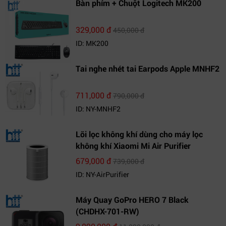
Bàn phím + Chuột Logitech MK200
329,000 đ
450,000 đ
ID: MK200
Tai nghe nhét tai Earpods Apple MNHF2
711,000 đ
790,000 đ
ID: NY-MNHF2
Lõi lọc không khí dùng cho máy lọc
không khí Xiaomi Mi Air Purifier
679,000 đ
739,000 đ
ID: NY-AirPurifier
Máy Quay GoPro HERO 7 Black
(CHDHX-701-RW)