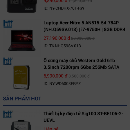
9,890,000 đ
11,890,000 đ
ID: NY-CHDHX-701-RW
Laptop Acer Nitro 5 AN515-54-784P
(NH.Q59SV.013) | i7-9750H | 8GB DDR4
| 1TB HDD | GeForce GTX 1650 4GB |
27,190,000 đ
28,990,000 đ
15.6 FHD IPS | Win10
ID: TK-NHQ59SV.013
Ổ cứng máy chủ Western Gold 6Tb
3.5Inch 7200rpm 6Gbs 256Mb SATA
(WD6003FRYZ)
6,990,000 đ
8,500,000 đ
ID: NY-WD6003FRYZ
SẢN PHẨM HOT
Thiết bị ký điện tử Sig100 ST-BE105-2-
UEVL
Liên hệ