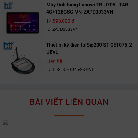
Máy tính bảng Lenovo TB-J706L TAB
4G+128GSG-VN_ZA7D0033VN
14,590,000 đ
ID: ZA7D0033VN
Thiết bị ký điện tử Sig200 ST-CE1075-2-
UEVL
Liên hệ
ID: TT-ST-CE1075-2-UEVL
BÀI VIẾT LIÊN QUAN