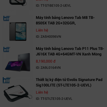
ID: TT-ST-BE105-2-UEVL
Máy tính bảng Lenovo Tab M8 TB-
8505X TAB 2G+32GGR,
VN_ZA5H0096VN
Liên hệ
ID: ZA5H0096VN
Máy tính bảng Lenovo Tab P11 Plus TB-
J616X TAB 4G+64GMT-VN Xanh Mòng
Két_ZA9L0164VN
8,190,000 đ
ID: ZA9L0164VN
Thiết bị ký điện tử Evolis Signature Pad
Sig100LITE (ST-LTE105-2-UEVL)
Liên hệ
ID: TT-ST-LTE105-2-UEVL