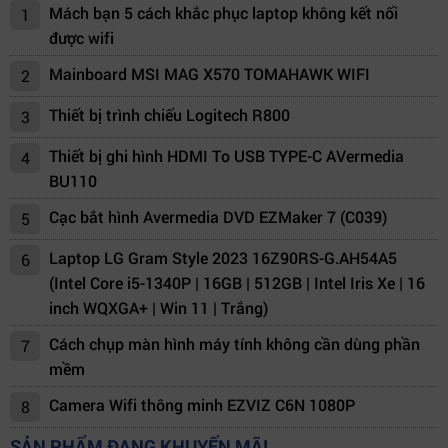
Mách bạn 5 cách khắc phục laptop không kết nối
1
được wifi
Mainboard MSI MAG X570 TOMAHAWK WIFI
2
Thiết bị trình chiếu Logitech R800
3
Thiết bị ghi hình HDMI To USB TYPE-C AVermedia
4
BU110
Cạc bắt hình Avermedia DVD EZMaker 7 (C039)
5
Laptop LG Gram Style 2023 16Z90RS-G.AH54A5
6
(Intel Core i5-1340P | 16GB | 512GB | Intel Iris Xe | 16
inch WQXGA+ | Win 11 | Trắng)
Cách chụp màn hình máy tính không cần dùng phần
7
mềm
Camera Wifi thông minh EZVIZ C6N 1080P
8
SẢN PHẨM ĐANG KHUYẾN MÃI