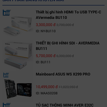
Thiết bị ghi hình HDMI To USB TYPE-C
AVermedia BU110
3,300,000 đ
3,700,000 đ
ID: NY-BU110
THIẾT BỊ GHI HÌNH SDI - AVERMEDIA
BU111
5,700,000 đ
6,300,000 đ
ID: BU111
Mainboard ASUS WS X299 PRO
10,499,000 đ
11,023,950 đ
ID: MAAS0208
TỦ SẠC THÔNG MINH AVER E32C