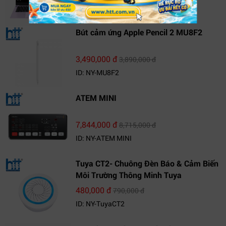
ID: NY-NS14J8VNR571
Bút cảm ứng Apple Pencil 2 MU8F2
3,490,000 đ
3,890,000 đ
ID: NY-MU8F2
ATEM MINI
7,844,000 đ
8,715,000 đ
ID: NY-ATEM MINI
Tuya CT2- Chuông Đèn Báo & Cảm Biến
Môi Trường Thông Minh Tuya
480,000 đ
790,000 đ
ID: NY-TuyaCT2