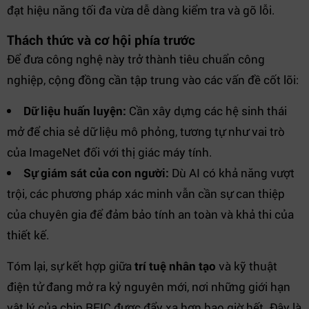
đạt hiệu năng tối đa vừa dễ dàng kiểm tra và gỡ lỗi.
Thách thức và cơ hội phía trước
Để đưa công nghệ này trở thành tiêu chuẩn công
nghiệp, cộng đồng cần tập trung vào các vấn đề cốt lõi:
Dữ liệu huấn luyện:
Cần xây dựng các hệ sinh thái
mở để chia sẻ dữ liệu mô phỏng, tương tự như vai trò
của ImageNet đối với thị giác máy tính.
Sự giám sát của con người:
Dù AI có khả năng vượt
trội, các phương pháp xác minh vẫn cần sự can thiệp
của chuyên gia để đảm bảo tính an toàn và khả thi của
thiết kế.
Tóm lại, sự kết hợp giữa
trí tuệ nhân tạo
và kỹ thuật
điện tử đang mở ra kỷ nguyên mới, nơi những giới hạn
vật lý của chip RFIC được đẩy xa hơn bao giờ hết. Đây là