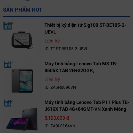
SẢN PHẨM HOT
Thiết bị ký điện tử Sig100 ST-BE105-2-
UEVL
Liên hệ
ID: TT-ST-BE105-2-UEVL
Máy tính bảng Lenovo Tab M8 TB-
8505X TAB 2G+32GGR,
VN_ZA5H0096VN
Liên hệ
ID: ZA5H0096VN
Máy tính bảng Lenovo Tab P11 Plus TB-
J616X TAB 4G+64GMT-VN Xanh Mòng
Két_ZA9L0164VN
8,190,000 đ
ID: ZA9L0164VN