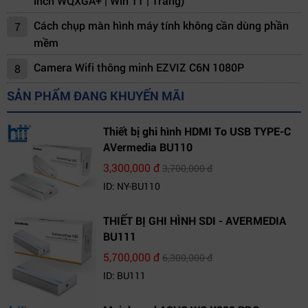
inch WQXGA+ | Win 11 | Trắng)
Cách chụp màn hình máy tính không cần dùng phần
7
mềm
Camera Wifi thông minh EZVIZ C6N 1080P
8
SẢN PHẨM ĐANG KHUYẾN MÃI
Thiết bị ghi hình HDMI To USB TYPE-C
AVermedia BU110
3,300,000 đ
3,700,000 đ
ID: NY-BU110
THIẾT BỊ GHI HÌNH SDI - AVERMEDIA
BU111
5,700,000 đ
6,300,000 đ
ID: BU111