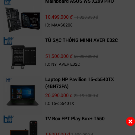
Mainboard ASUS WS X299 PRO
10,499,000 đ
11,023,950 đ
ID: MAAS0208
TỦ SẠC THÔNG MINH AVER E32C
51,500,000 đ
55,000,000 đ
ID: NY_AVER E32C
Laptop HP Pavilion 15-cb540TX
(4BN72PA)
20,690,000 đ
22,190,000 đ
ID: 15-cb540TX
TV Box FPT Play Box+ T550
1,500,000 đ
1,690,000 đ