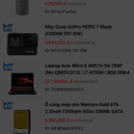
679,000 đ
739,000 đ
ID: NY-AirPurifier
Máy Quay GoPro HERO 7 Black
(CHDHX-701-RW)
9,890,000 đ
11,890,000 đ
ID: NY-CHDHX-701-RW
Laptop Acer Nitro 5 AN515-54-784P
(NH.Q59SV.013) | i7-9750H | 8GB DDR4
| 1TB HDD | GeForce GTX 1650 4GB |
27,190,000 đ
28,990,000 đ
15.6 FHD IPS | Win10
ID: TK-NHQ59SV.013
Ổ cứng máy chủ Western Gold 6Tb
3.5Inch 7200rpm 6Gbs 256Mb SATA
(WD6003FRYZ)
6,990,000 đ
8,500,000 đ
ID: NY-WD6003FRYZ