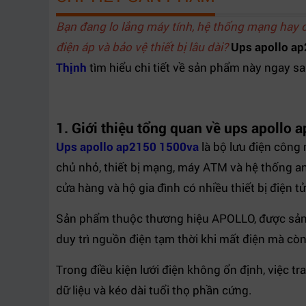
Trọng lượng
12.6 – 13.4 kilogam
Bạn đang lo lắng máy tính, hệ thống mạng hay ca
Bảo hành
24 tháng
điện áp và bảo vệ thiết bị lâu dài?
Xuất xứ
Việt Nam
Ups apollo a
Thịnh
tìm hiểu chi tiết về sản phẩm này ngay sa
1. Giới thiệu tổng quan về ups apollo
Ups apollo ap2150 1500va
là bộ lưu điện công 
chủ nhỏ, thiết bị mạng, máy ATM và hệ thống a
cửa hàng và hộ gia đình có nhiều thiết bị điện tử
Sản phẩm thuộc thương hiệu APOLLO, được sản x
duy trì nguồn điện tạm thời khi mất điện mà còn
Trong điều kiện lưới điện không ổn định, việc tr
dữ liệu và kéo dài tuổi thọ phần cứng.