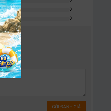
0
0
0
 áp đầu vào thông qua bộ AVR tích hợp. Khi điện
p tiết kiệm năng lượng và kéo dài tuổi thọ ắc
GỞI ĐÁNH GIÁ