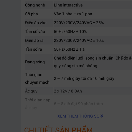
Công nghệ
Line interactive
Số pha
Vào 1 pha – ra 1 pha
Điện áp vào
220V/230V/240VAC ± 25%
Tần số vào
50Hz/60Hz ± 10%
Điện áp ra
220V/230V/240VAC ± 10%
Tần số ra
50Hz/60Hz ± 1%
Chế độ điện lưới: sóng sin chuẩn; Chế độ ắ
Dạng sóng
quy: sóng sin mô phỏng
Thời gian
2 – 7 mili giây, tối đa 10 mili giây
chuyển mạch
Ắc quy
2 x 12V / 8.0Ah
Thời gian nạp
6 – 8 giờ đạt 90 phần trăm
ắc quy
XEM THÊM THÔNG SỐ
Độ ồn
Không vượt quá 45 dB
Kích thước
125 x 400 x 220 milimét
CHI TIẾT SẢN PHẨM