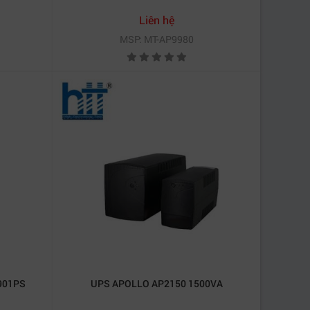
Liên hệ
MSP: MT-AP9980
oạt động của
ups apollo ap2150 1500va
, cài đặt
thiết bị mạng như modem, router, switch.
apollo ap2150 1500va
giúp hệ thống hoạt
901PS
UPS APOLLO AP2150 1500VA