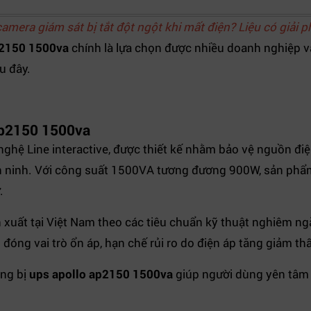
mera giám sát bị tắt đột ngột khi mất điện? Liệu có giải p
p2150 1500va
chính là lựa chọn được nhiều doanh nghiệp 
u đây.
 ap2150 1500va
nghệ Line interactive, được thiết kế nhằm bảo vệ nguồn điệ
n ninh. Với công suất 1500VA tương đương 900W, sản phẩm
.
uất tại Việt Nam theo các tiêu chuẩn kỹ thuật nghiêm ng
 đóng vai trò ổn áp, hạn chế rủi ro do điện áp tăng giảm th
ang bị
ups apollo ap2150 1500va
giúp người dùng yên tâm h