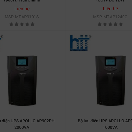
Liên hệ
Liên hệ
MSP: MT-AP9101S
MSP: MT-AP1240C
 và SNMP, giúp người dùng dễ dàng giám sát trạng thái h
ự cố điện.
p2150 1500va
ỏ
 máy tính văn phòng, máy chủ nhỏ, máy chấm công và các 
oạn khi xảy ra sự cố mất điện.
inh, việc duy trì nguồn điện liên tục là rất quan trọng.
Ups 
lỡ các dữ liệu quan trọng.
u điện UPS APOLLO AP902PH
Bộ lưu điện UPS APOLLO AP
2000VA
1000VA