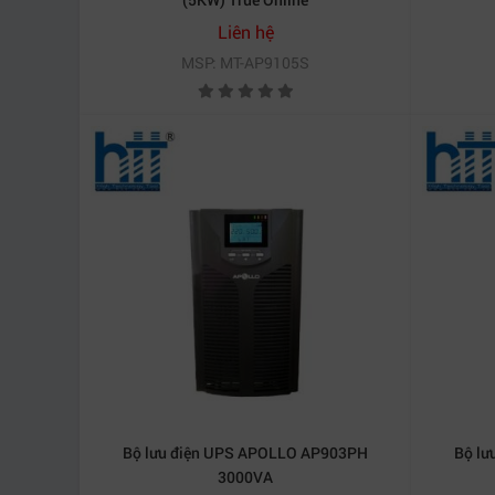
Liên hệ
3.3 Khả năng kết nối và quản lý linh hoạt
MSP: MT-AP9105S
Sản phẩm hỗ trợ các cổng giao tiếp USB, RS232
cảnh báo và lập lịch tắt máy an toàn khi xảy ra s
4. Ứng dụng thực tế của ups apollo a
4.1 Ứng dụng trong văn phòng và doanh nghiệp nh
Ups apollo ap2150 1500va
phù hợp sử dụng cho
Thiết bị giúp đảm bảo công việc không bị gián đ
4.2 Ứng dụng trong hệ thống an ninh và giám sát
Đối với hệ thống camera giám sát và thiết bị an n
động ổn định trong thời gian cần thiết, tránh bỏ 
Bộ lưu điện UPS APOLLO AP903PH
Bộ lư
3000VA