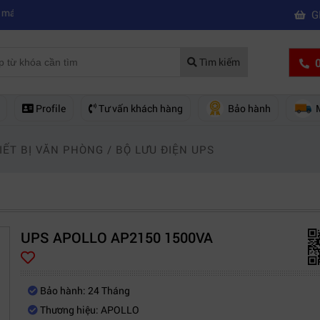
|
m hd giá rẻ nên mua của hãng nào?
Mách bạn 5 cách khắc phục laptop
G
0
Tìm kiếm
Profile
Tư vấn khách hàng
Bảo hành
IẾT BỊ VĂN PHÒNG
/
BỘ LƯU ĐIỆN UPS
UPS APOLLO AP2150 1500VA
Bảo hành: 24 Tháng
Thương hiệu: APOLLO