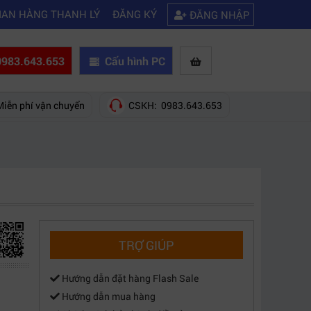
|
 không kết nối được wifi
Kinh nghiệm chọn mua máy quay phim giá rẻ 
IAN HÀNG THANH LÝ
ĐĂNG KÝ
ĐĂNG NHẬP
983.643.653
Cấu hình PC
Miễn phí vận chuyển
CSKH: 0983.643.653
TRỢ GIÚP
Hướng dẫn đặt hàng Flash Sale
Hướng dẫn mua hàng