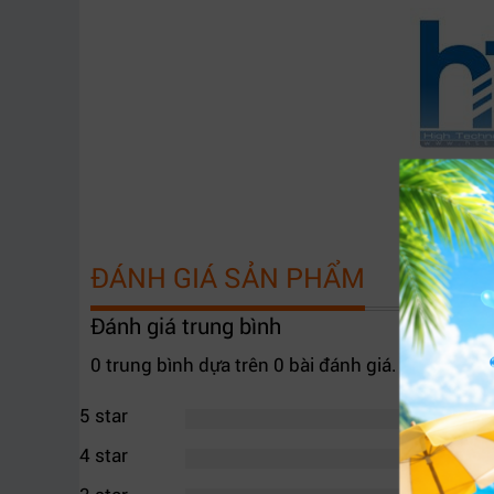
ĐÁNH GIÁ SẢN PHẨM
Đánh giá trung bình
0 trung bình dựa trên 0 bài đánh giá.
5 star
4 star