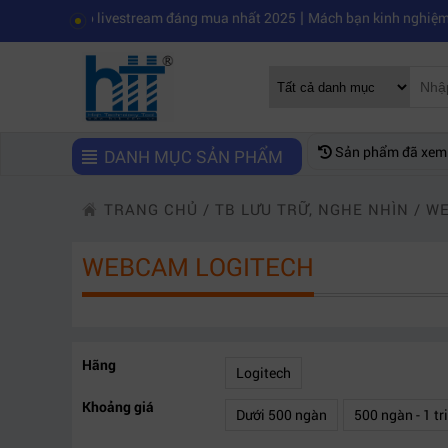
|
 bị Elgato livestream đáng mua nhất 2025
Mách bạn kinh nghiệm chọn 
Sản phẩm đã xem
DANH MỤC SẢN PHẨM
TRANG CHỦ
/
TB LƯU TRỮ, NGHE NHÌN
/
W
WEBCAM LOGITECH
Hãng
Logitech
Khoảng giá
Dưới 500 ngàn
500 ngàn - 1 tr