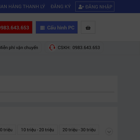
|
mua của hãng nào?
Mách bạn 5 cách khắc phục laptop không kết nối đư
IAN HÀNG THANH LÝ
ĐĂNG KÝ
ĐĂNG NHẬP
983.643.653
Cấu hình PC
Miễn phí vận chuyển
CSKH: 0983.643.653
10 triệu
10 triệu - 20 triệu
20 triệu - 30 triệu