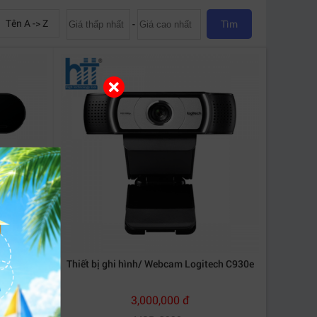
Tên A -> Z
-
Tìm
HD Pro
Thiết bị ghi hình/ Webcam Logitech C930e
3,000,000 đ