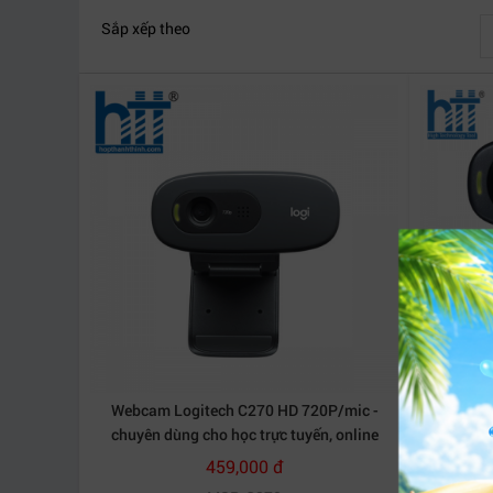
Trên 30 triệu
Sắp xếp theo
Webcam Logitech C270 HD 720P/mic -
Thiết bị
chuyên dùng cho học trực tuyến, online
459,000 đ