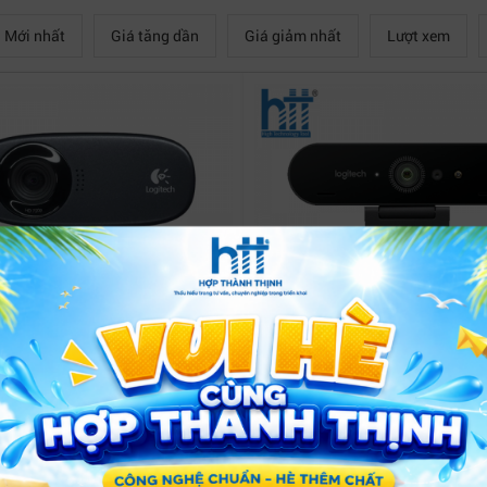
Mới nhất
Giá tăng dần
Giá giảm nhất
Lượt xem
 ghi hình/ Webcam Logitech C310
Webcam Logitech Brio Ultra 
(HD)
730,000 đ
6,680,000 đ