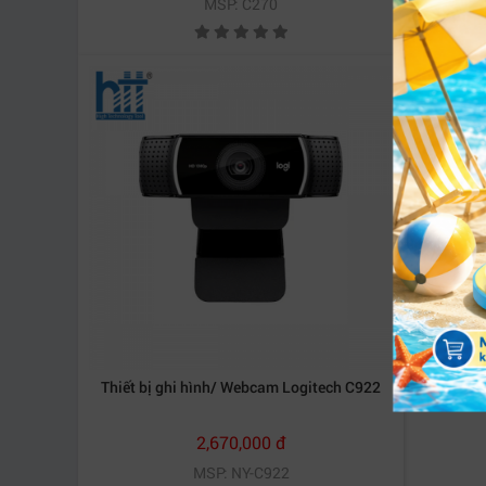
MSP: C270
Thiết bị ghi hình/ Webcam Logitech C922
2,670,000 đ
MSP: NY-C922