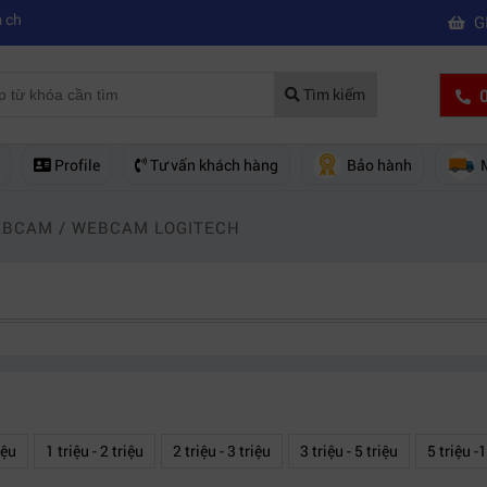
|
mua máy quay phim chuyên nghiệp
Mua máy quay phim hd giá rẻ nên 
G
0
Tìm kiếm
Profile
Tư vấn khách hàng
Bảo hành
EBCAM
/
WEBCAM LOGITECH
iệu
1 triệu - 2 triệu
2 triệu - 3 triệu
3 triệu - 5 triệu
5 triệu -