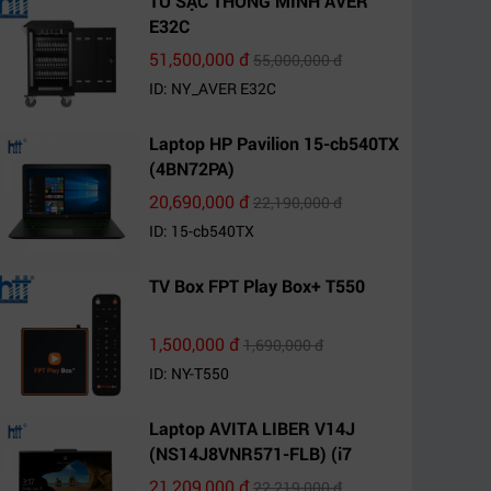
TỦ SẠC THÔNG MINH AVER
E32C
51,500,000 đ
55,000,000 đ
ID: NY_AVER E32C
Laptop HP Pavilion 15-cb540TX
(4BN72PA)
20,690,000 đ
22,190,000 đ
ID: 15-cb540TX
TV Box FPT Play Box+ T550
1,500,000 đ
1,690,000 đ
ID: NY-T550
Laptop AVITA LIBER V14J
(NS14J8VNR571-FLB) (i7
10510U/8GB RAM/1TB
21,209,000 đ
22,219,000 đ