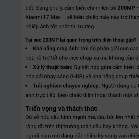
tiết. Đáng chú ý, cảm biến chính lên tới
200MP
–
Xiaomi 17 Max – sẽ biến chiếc máy này trở th
nhiếp ảnh tốt nhất thị trường.
Tại sao 200MP lại quan trọng trên điện thoại gập?
Khả năng crop ảnh:
Với độ phân giải cực cao
nét, hỗ trợ tốt cho việc chụp xa mà không cần ố
Xử lý thuật toán:
Sự kết hợp giữa cảm biến lớ
hóa dải nhạy sáng (HDR) và khả năng chụp thiế
Trải nghiệm chuyên nghiệp:
Người dùng có t
ảnh trực tiếp, biến chiếc điện thoại thành một s
Triển vọng và thách thức
Dù sở hữu cấu hình mạnh mẽ, câu hỏi lớn nhất hi
rộng rãi trên thị trường toàn cầu hay không. Vớ
người hâm mộ đang đặt nhiều kỳ vọng vào chiến