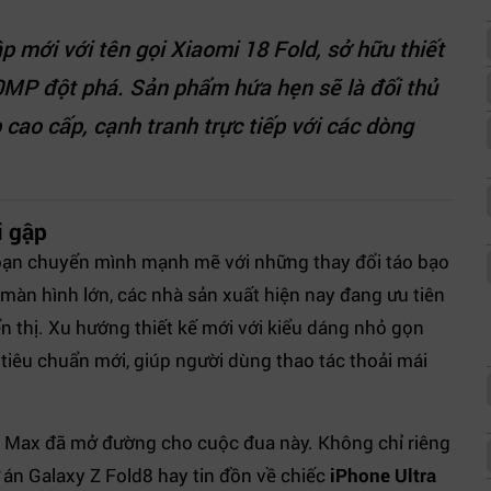
p mới với tên gọi Xiaomi 18 Fold, sở hữu thiết
0MP đột phá. Sản phẩm hứa hẹn sẽ là đối thủ
cao cấp, cạnh tranh trực tiếp với các dòng
i gập
oạn chuyển mình mạnh mẽ với những thay đổi táo bạo
c màn hình lớn, các nhà sản xuất hiện nay đang ưu tiên
ển thị. Xu hướng thiết kế mới với kiểu dáng nhỏ gọn
tiêu chuẩn mới, giúp người dùng thao tác thoải mái
 X Max đã mở đường cho cuộc đua này. Không chỉ riêng
án Galaxy Z Fold8 hay tin đồn về chiếc
iPhone Ultra