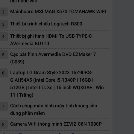
nối được wifi
Mainboard MSI MAG X570 TOMAHAWK WIFI
2
Thiết bị trình chiếu Logitech R800
3
Thiết bị ghi hình HDMI To USB TYPE-C
4
AVermedia BU110
Cạc bắt hình Avermedia DVD EZMaker 7
5
(C039)
Laptop LG Gram Style 2023 16Z90RS-
6
G.AH54A5 (Intel Core i5-1340P | 16GB |
512GB | Intel Iris Xe | 16 inch WQXGA+ | Win
11 | Trắng)
Cách chụp màn hình máy tính không cần
7
dùng phần mềm
Camera Wifi thông minh EZVIZ C6N 1080P
8