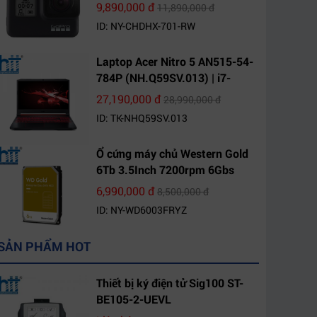
9,890,000 đ
11,890,000 đ
ID: NY-CHDHX-701-RW
Laptop Acer Nitro 5 AN515-54-
784P (NH.Q59SV.013) | i7-
9750H | 8GB DDR4 | 1TB HDD |
27,190,000 đ
28,990,000 đ
GeForce GTX 1650 4GB | 15.6
ID: TK-NHQ59SV.013
FHD IPS | Win10
Ổ cứng máy chủ Western Gold
6Tb 3.5Inch 7200rpm 6Gbs
256Mb SATA (WD6003FRYZ)
6,990,000 đ
8,500,000 đ
ID: NY-WD6003FRYZ
SẢN PHẨM HOT
Thiết bị ký điện tử Sig100 ST-
BE105-2-UEVL