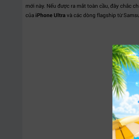
mới này. Nếu được ra mắt toàn cầu, đây chắc chắ
của
iPhone Ultra
và các dòng flagship từ Sams