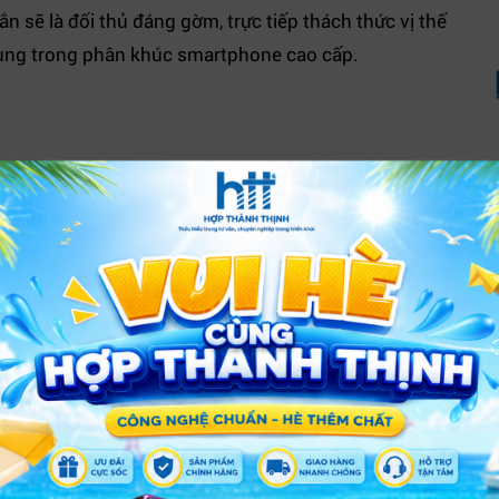
n sẽ là đối thủ đáng gờm, trực tiếp thách thức vị thế
ung trong phân khúc smartphone cao cấp.