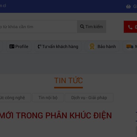
|
áy quay phim chuyên nghiệp
Mua máy quay phim hd giá rẻ nên mua c
G
0
Tìm kiếm
Profile
Tư vấn khách hàng
Bảo hành
TIN TỨC
hức công nghệ
Tin nội bộ
Dịch vụ - Giải pháp
 MỚI TRONG PHÂN KHÚC ĐIỆN