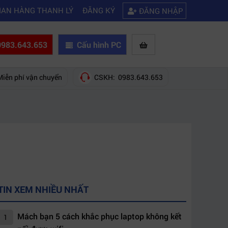
|
ủa hãng nào?
Mách bạn 5 cách khắc phục laptop không kết nối được wi
IAN HÀNG THANH LÝ
ĐĂNG KÝ
ĐĂNG NHẬP
983.643.653
Cấu hình PC
Miễn phí vận chuyển
CSKH: 0983.643.653
TIN XEM NHIỀU NHẤT
Mách bạn 5 cách khắc phục laptop không kết
1