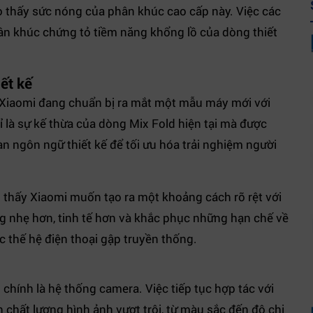
o thấy sức nóng của phân khúc cao cấp này. Việc các
n khúc chứng tỏ tiềm năng khổng lồ của dòng thiết
ết kế
ết Xiaomi đang chuẩn bị ra mắt một mẫu máy mới với
ỉ là sự kế thừa của dòng Mix Fold hiện tại mà được
àn ngôn ngữ thiết kế để tối ưu hóa trải nghiệm người
o thấy Xiaomi muốn tạo ra một khoảng cách rõ rệt với
g nhẹ hơn, tinh tế hơn và khắc phục những hạn chế về
 thế hệ điện thoại gập truyền thống.
d
chính là hệ thống camera. Việc tiếp tục hợp tác với
chất lượng hình ảnh vượt trội, từ màu sắc đến độ chi