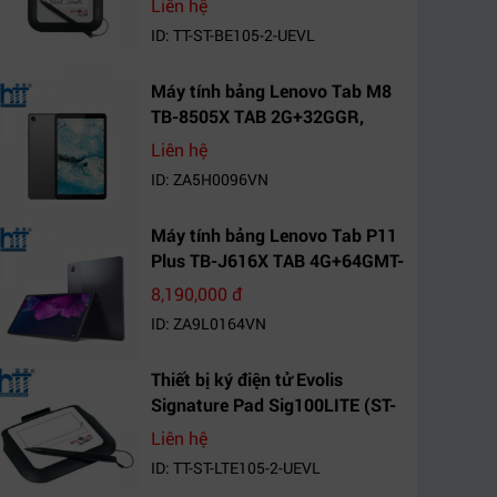
Liên hệ
ID: TT-ST-BE105-2-UEVL
Máy tính bảng Lenovo Tab M8
TB-8505X TAB 2G+32GGR,
VN_ZA5H0096VN
Liên hệ
ID: ZA5H0096VN
Máy tính bảng Lenovo Tab P11
Plus TB-J616X TAB 4G+64GMT-
VN Xanh Mòng
8,190,000 đ
Két_ZA9L0164VN
ID: ZA9L0164VN
Thiết bị ký điện tử Evolis
Signature Pad Sig100LITE (ST-
LTE105-2-UEVL)
Liên hệ
ID: TT-ST-LTE105-2-UEVL