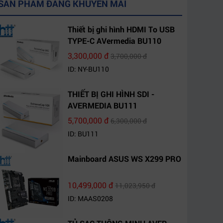
SẢN PHẨM ĐANG KHUYẾN MÃI
Thiết bị ghi hình HDMI To USB
TYPE-C AVermedia BU110
3,300,000 đ
3,700,000 đ
ID: NY-BU110
THIẾT BỊ GHI HÌNH SDI -
AVERMEDIA BU111
5,700,000 đ
6,300,000 đ
ID: BU111
Mainboard ASUS WS X299 PRO
10,499,000 đ
11,023,950 đ
ID: MAAS0208