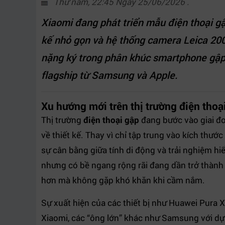
Thứ năm, 22:45 Ngày 25/06/2026 .
Xiaomi đang phát triển mẫu điện thoại gậ
kế nhỏ gọn và hệ thống camera Leica 20
nặng ký trong phân khúc smartphone gập 
flagship từ Samsung và Apple.
Xu hướng mới trên thị trường điện thoạ
Thị trường
điện thoại gập
đang bước vào giai đ
về thiết kế. Thay vì chỉ tập trung vào kích thướ
sự cân bằng giữa tính di động và trải nghiệm hi
nhưng có bề ngang rộng rãi đang dần trở thành 
hơn mà không gặp khó khăn khi cầm nắm.
Sự xuất hiện của các thiết bị như Huawei Pura
Xiaomi, các “ông lớn” khác như Samsung với dự 