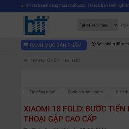
|
gato livestream đáng mua nhất 2025
Mách bạn kinh nghiệm chọn mua m
Sản phẩm đã xem
DANH MỤC SẢN PHẨM
TRANG CHỦ
/
TIN TỨC
Tin công nghệ
Đánh giá sản phẩm
Kiến t
XIAOMI 18 FOLD: BƯỚC TIẾN
THOẠI GẬP CAO CẤP