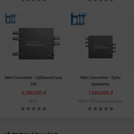
Mini Converter - UpDownCross
Mini Converter - Sync
HD
Generator
5,288,000 đ
7,668,000 đ
MSP:
MSP: TK-SyncGenerator
Triển khai SMPTE-2110 dễ dàng với Blackmagic 2110 IP
Mini BiDirect 12G SFP.