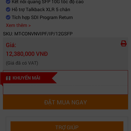
Kết nối quang SFP 10G tốc độ cao
Hệ điều hành
Windows / macOS
Hỗ trợ Talkback XLR 5 chân
Kiểu thiết kế
Mini converter
Tích hợp SDI Program Return
Kết nối quang
Hỗ trợ module SFP quang
Xem thêm >
SKU: MT-CONVNVIPF/IP/12GSFP
Giá:
12,380,000 VNĐ
(Giá đã có VAT)
KHUYẾN MÃI
ĐẶT MUA NGAY
TRỢ GIÚP