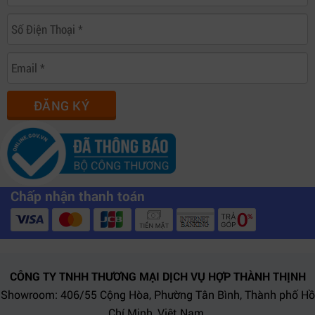
3.3 Hệ thống sản xuất livestream chuyên nghiệp
Thiết bị phù hợp cho livestream đa camera yêu cầu tín
hiệu ổn định, latency thấp và khả năng quản lý tập
trung.
ĐĂNG KÝ
3.4 Trung tâm điều khiển broadcast
Khả năng đồng bộ PTP v2 giúp hệ thống hoạt động
chính xác trong các môi trường production phức tạp.
Chấp nhận thanh toán
CÔNG TY TNHH THƯƠNG MẠI DỊCH VỤ HỢP THÀNH THỊNH
Showroom: 406/55 Cộng Hòa, Phường Tân Bình, Thành phố Hồ
Chí Minh, Việt Nam.