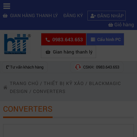
GIAN HÀNG THANH LÝ
ĐĂNG KÝ
ĐĂNG NHẬP
Giỏ hàng
0983.643.653
Cấu hình PC
Gian hàng thanh lý
Tư vấn khách hàng
CSKH: 0983.643.653
TRANG CHỦ
/
THIẾT BỊ KỸ XẢO
/
BLACKMAGIC
DESIGN
/
CONVERTERS
CONVERTERS