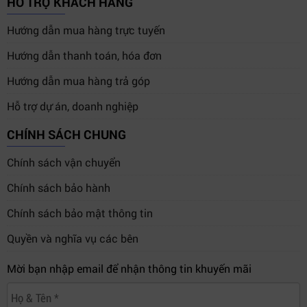
HỖ TRỢ KHÁCH HÀNG
Hướng dẫn mua hàng trực tuyến
3. Ứng dụng thực tế của Blackmagic
Hướng dẫn thanh toán, hóa đơn
2110 IP Mini BiDirect 12G SFP
Hướng dẫn mua hàng trả góp
Blackmagic
2110 IP Mini BiDirect 12G SFP
được sử
dụng rộng rãi trong các hệ thống truyền hình IP hiện
Hỗ trợ dự án, doanh nghiệp
đại.
CHÍNH SÁCH CHUNG
3.1 Hệ thống studio SMPTE-2110
Chính sách vận chuyển
Thiết bị giúp kết nối camera SDI truyền thống vào hạ
Chính sách bảo hành
tầng IP broadcast mà không cần thay đổi toàn bộ hệ
thống camera hiện có.
Chính sách bảo mật thông tin
Quyền và nghĩa vụ các bên
3.2 Xe truyền hình lưu động OB Van
Khả năng truyền dẫn quang khoảng cách xa giúp triển
Mời bạn nhập email để nhận thông tin khuyến mãi
khai tín hiệu camera tại các sự kiện thể thao, concert
hoặc chương trình truyền hình trực tiếp.