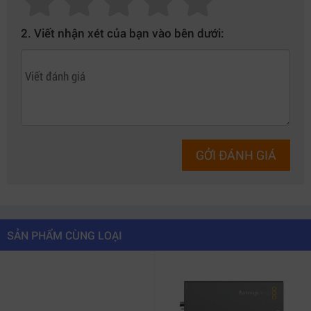
2. Viết nhận xét của bạn vào bên dưới:
GỞI ĐÁNH GIÁ
SẢN PHẨM CÙNG LOẠI
Blackmagic 2110 IP Mini BiDirect 12G SFP – Giải pháp SDI
sang IP broadcast chuyên nghiệp!