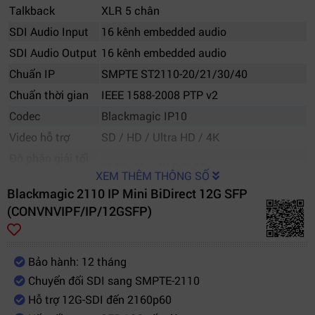
Talkback
XLR 5 chân
SDI Audio Input
16 kênh embedded audio
SDI Audio Output
16 kênh embedded audio
Chuẩn IP
SMPTE ST2110-20/21/30/40
Chuẩn thời gian
IEEE 1588-2008 PTP v2
Codec
Blackmagic IP10
Video hỗ trợ
SD / HD / Ultra HD / 4K
Độ phân giải tối
2160p60 / 4K DCI 60p
XEM THÊM THÔNG SỐ
đa
Blackmagic 2110 IP Mini BiDirect 12G SFP
Hỗ trợ tally
Có
(CONVNVIPF/IP/12GSFP)
Reclocking
Có
USB
USB-C cấu hình firmware
Nguồn điện
DC 12V
Bảo hành: 12 tháng
Chuyển đổi SDI sang SMPTE-2110
Điện năng tiêu
18W
Hỗ trợ 12G-SDI đến 2160p60
thụ