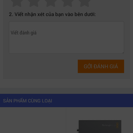
tích hợp vào các hệ thống AV-over-IP cao cấp.
2. Viết nhận xét của bạn vào bên dưới:
GỞI ĐÁNH GIÁ
SẢN PHẨM CÙNG LOẠI