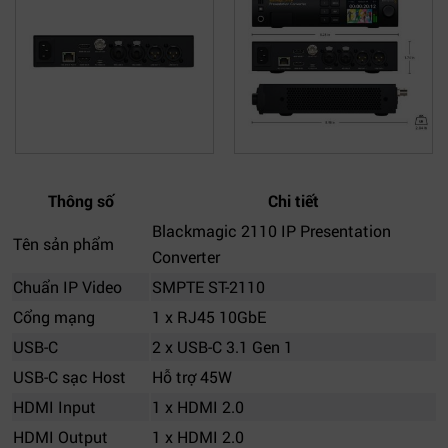
Thông số
Chi tiết
Blackmagic 2110 IP Presentation
Tên sản phẩm
Converter
Chuẩn IP Video
SMPTE ST-2110
Cổng mạng
1 x RJ45 10GbE
USB-C
2 x USB-C 3.1 Gen 1
USB-C sạc Host
Hỗ trợ 45W
HDMI Input
1 x HDMI 2.0
HDMI Output
1 x HDMI 2.0