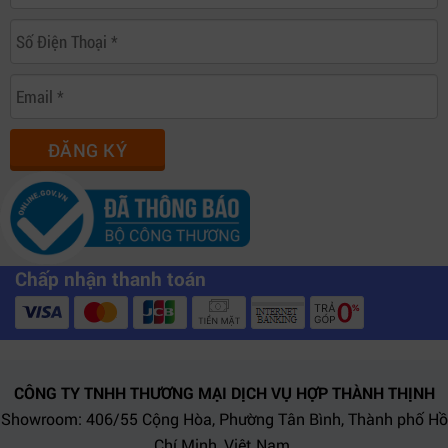
ĐĂNG KÝ
Chấp nhận thanh toán
Blackmagic 2110 IP Presentation Converter – Kết nối trình
CÔNG TY TNHH THƯƠNG MẠI DỊCH VỤ HỢP THÀNH THỊNH
chiếu 4K tốc độ cao cho studio và hội nghị chuyên nghiệp.
Showroom: 406/55 Cộng Hòa, Phường Tân Bình, Thành phố Hồ
Chí Minh, Việt Nam.