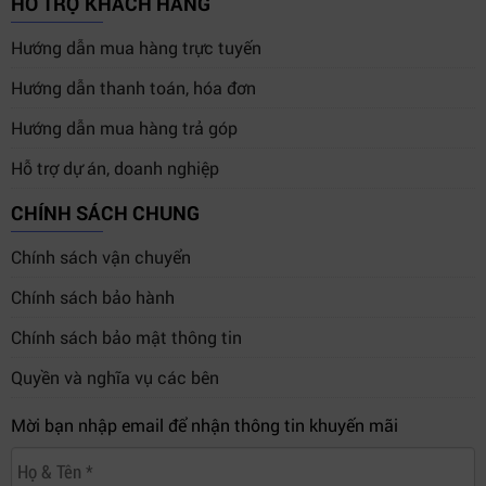
HỖ TRỢ KHÁCH HÀNG
Điểm nổi bật của thiết bị là hỗ trợ codec Blackmagic
Hướng dẫn mua hàng trực tuyến
IP10 giúp tối ưu băng thông khi chuyển đổi tín hiệu
12G-SDI sang IP 10G.
Hướng dẫn thanh toán, hóa đơn
Hướng dẫn mua hàng trả góp
Khả năng hỗ trợ HDR với HLG và PQ giúp hệ thống trình
chiếu duy trì chất lượng màu sắc chuyên nghiệp. Thiết
Hỗ trợ dự án, doanh nghiệp
bị còn hỗ trợ không gian màu Rec 601, Rec 709 và Rec
CHÍNH SÁCH CHUNG
2020 phục vụ các tiêu chuẩn sản xuất video hiện đại.
Chính sách vận chuyển
Với giao thức IEEE 1588-2008 PTP v2 cùng NMOS IS-
Chính sách bảo hành
04 và IS-05,
Blackmagic 2110 IP Presentation
Chính sách bảo mật thông tin
Converter
dễ dàng đồng bộ hóa và quản lý trong các hệ
thống IP Broadcast quy mô lớn.
Quyền và nghĩa vụ các bên
Mời bạn nhập email để nhận thông tin khuyến mãi