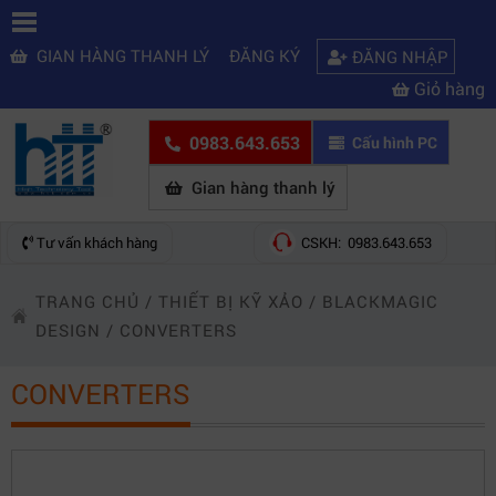
GIAN HÀNG THANH LÝ
ĐĂNG KÝ
ĐĂNG NHẬP
Giỏ hàng
0983.643.653
Cấu hình PC
Gian hàng thanh lý
Tư vấn khách hàng
CSKH: 0983.643.653
TRANG CHỦ
/
THIẾT BỊ KỸ XẢO
/
BLACKMAGIC
DESIGN
/
CONVERTERS
CONVERTERS