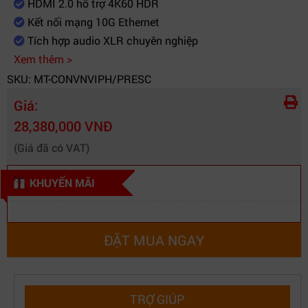
HDMI 2.0 hỗ trợ 4K60 HDR
gian
Kết nối mạng 10G Ethernet
NMOS
IS-04, IS-05
Tích hợp audio XLR chuyên nghiệp
Điều khiển
LCD 2.2 inch + núm xoay
Xem thêm >
Thiết kế
Half rack 1RU
SKU: MT-CONVNVIPH/PRESC
Nguồn điện
100-240V AC
Giá:
Hệ điều hành
macOS / Windows
28,380,000 VNĐ
Thương hiệu
Blackmagic Design
(Giá đã có VAT)
KHUYẾN MÃI
ĐẶT MUA NGAY
TRỢ GIÚP