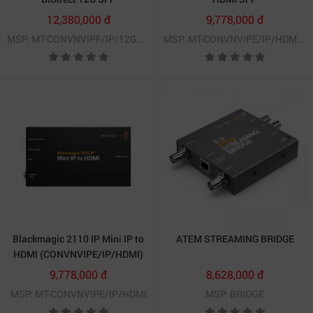
power +48V dành cho micro condenser chuyên nghiệp.
(CONVNVIPF/IP/12GSFP)
(CONVNVIPE/IP/HDMISFP)
12,380,000 đ
9,778,000 đ
MSP: MT-CONVNVIPF/IP/12GSFP
MSP: MT-CONVNVIPE/IP/HDMISFP
Blackmagic 2110 IP Mini IP to
ATEM STREAMING BRIDGE
HDMI (CONVNVIPE/IP/HDMI)
9,778,000 đ
8,628,000 đ
MSP: MT-CONVNVIPE/IP/HDMI
MSP: BRIDGE