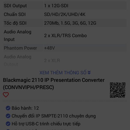
SDI Output
1 x 12G-SDI
Chuẩn SDI
SD/HD/2K/UHD/4K
Tốc độ SDI
270Mb, 1.5G, 3G, 6G, 12G
Audio Analog
2 x XLR/TRS Combo
Input
Phantom Power
+48V
Audio Analog
2 x XLR
Output
XEM THÊM THÔNG SỐ
Headphone
1 x 6.35mm
Blackmagic 2110 IP Presentation Converter
SDI Audio Output
16 kênh embedded
(CONVNVIPH/PRESC)
HDMI Audio
8 kênh embedded
HDR
HLG, PQ
Color Space
Rec 601, Rec 709, Rec 2020
Bảo hành: 12
Chuyển đổi IP SMPTE-2110 chuyên dụng
Video tối đa
4K DCI 60p
Hỗ trợ USB-C trình chiếu trực tiếp
Giao thức thời
IEEE 1588-2008 PTP v2