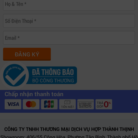
Ba nút chức năng F1, F2, F3 cho phép người dùng tùy
chỉnh nhanh các preset hoặc gọi nhanh các công cụ
monitoring thường dùng. Điều này đặc biệt hữu ích
trong workflow quay phim điện ảnh tốc độ cao.
ĐĂNG KÝ
Chấp nhận thanh toán
CÔNG TY TNHH THƯƠNG MẠI DỊCH VỤ HỢP THÀNH THỊNH
Showroom: 406/55 Cộng Hòa, Phường Tân Bình, Thành phố Hồ