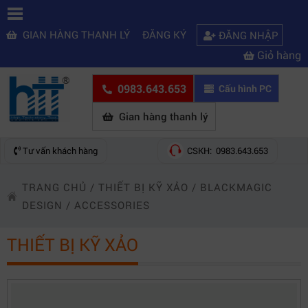
GIAN HÀNG THANH LÝ
ĐĂNG KÝ
ĐĂNG NHẬP
Giỏ hàng
0983.643.653
Cấu hình PC
Gian hàng thanh lý
Tư vấn khách hàng
CSKH: 0983.643.653
TRANG CHỦ
/
THIẾT BỊ KỸ XẢO
/
BLACKMAGIC
DESIGN
/
ACCESSORIES
THIẾT BỊ KỸ XẢO