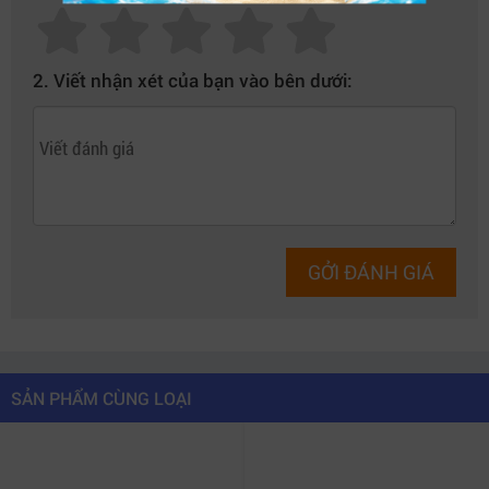
ở khả năng kết nối USB-C duy nhất để truyền video, dữ
liệu, nguồn điện và điều khiển camera. Điều này giúp hệ
2. Viết nhận xét của bạn vào bên dưới:
thống rig quay trở nên gọn gàng, tối ưu hơn đáng kể so
với các giải pháp monitor truyền thống.
GỞI ĐÁNH GIÁ
SẢN PHẨM CÙNG LOẠI