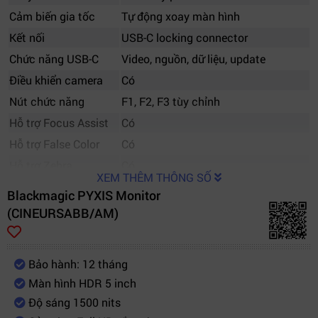
Cảm biến gia tốc
Tự động xoay màn hình
Kết nối
USB-C locking connector
Chức năng USB-C
Video, nguồn, dữ liệu, update
Điều khiển camera
Có
Nút chức năng
F1, F2, F3 tùy chỉnh
Hỗ trợ Focus Assist
Có
Hỗ trợ False Color
Có
Hỗ trợ Zebra
Có
XEM THÊM THÔNG SỐ
Hỗ trợ LUT
Có
Blackmagic PYXIS Monitor
Hỗ trợ Frame Guides
Có
(CINEURSABB/AM)
Hỗ trợ Focus Zoom
Có
Mounting
1/4-20 và M4
Bảo hành: 12 tháng
Tương thích camera
Blackmagic PYXIS 6K, URSA Cine
Màn hình HDR 5 inch
Nguồn cấp
Qua USB-C
Độ sáng 1500 nits
Nhiệt độ hoạt động
0°C đến 40°C