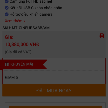
Cảm ứng Full HD sắc nét
Nhiệt độ lưu trữ
-20°C đến 60°C
Kết nối USB-C khóa chắc chắn
Độ ẩm hoạt động
0% đến 90% không ngưng tụ
Hỗ trợ điều khiển camera
Phụ kiện đi kèm
Sunshade, sticker, QR download
Xem thêm >
SKU: MT- CINEURSABB/AM
Bảo hành
12 tháng chính hãng
Giá:
10,880,000 VNĐ
(Giá đã có VAT)
KHUYẾN MÃI
GIAM 5
ĐẶT MUA NGAY