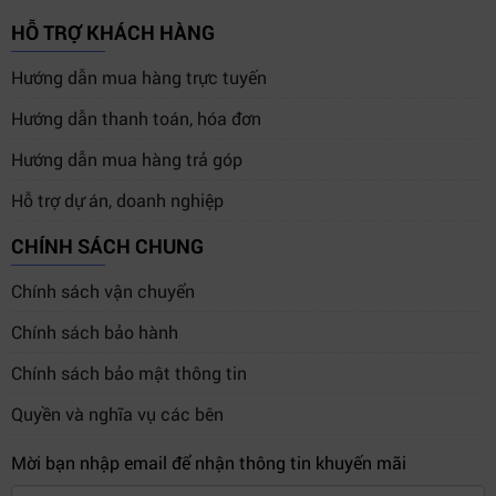
Audio Monitoring
HỖ TRỢ KHÁCH HÀNG
Record Start/Stop
Hướng dẫn mua hàng trực tuyến
Playback
Hướng dẫn thanh toán, hóa đơn
Digital Slate
Hướng dẫn mua hàng trả góp
Thiết bị còn tích hợp các công cụ monitoring chuyên
Hỗ trợ dự án, doanh nghiệp
nghiệp như:
CHÍNH SÁCH CHUNG
Focus Assist
Chính sách vận chuyển
False Color
Zebra
Chính sách bảo hành
Frame Guides
Chính sách bảo mật thông tin
Focus Zoom
Quyền và nghĩa vụ các bên
Display LUT
Grid
Mời bạn nhập email để nhận thông tin khuyến mãi
Safe Area Guide