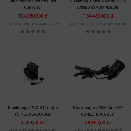
Blackmagic Camera Fiber
Blackmagic Media Module 8TB
Converter
(CINEURSABMMOD08)
(CINEURSANWFRCAM)
104,080,000 đ
134,480,000 đ
MSP: MT-CINEURSANWFRCAM
MSP: MT-CINEURSABMMOD08
Blackmagic PYXIS Pro Grip
Blackmagic URSA Cine EVF
Kiểm soát hình ảnh chuẩn cinema với Blackmagic PYXIS
(CINEURSABC/BG)
(CINEURSAB/EVF)
Monitor Full HD cảm ứng.
4,468,000 đ
58,180,000 đ
MSP: MT-CINEURSABC/BG
MSP: MT-CINEURSAB/EVF