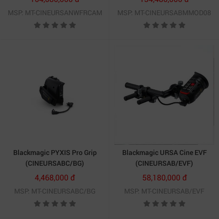
thao tác ghi hình thuận tiện hơn trong quá trình quay
MSP: MT-CINEURSANWFRCAM
MSP: MT-CINEURSABMMOD08
handheld hoặc shoulder rig.
3. Blackmagic PYXIS Pro Handle hỗ trợ
quay truyền hình và documentary hiệu
quả
Blackmagic PYXIS Pro Handle
không chỉ là một phụ
kiện cơ khí đơn thuần mà còn đóng vai trò như trung
tâm điều khiển dành cho các workflow ENG hiện đại.
Blackmagic PYXIS Pro Grip
Blackmagic URSA Cine EVF
Thiết kế zoom rocker hỗ trợ điều khiển các lens tương
(CINEURSABC/BG)
(CINEURSAB/EVF)
thích giúp người quay thao tác giống hệ thống
4,468,000 đ
58,180,000 đ
broadcast camera truyền thống. Đây là ưu điểm quan
MSP: MT-CINEURSABC/BG
MSP: MT-CINEURSAB/EVF
trọng đối với operator đã quen workflow truyền hình.