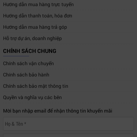
Hướng dẫn mua hàng trực tuyến
Hướng dẫn thanh toán, hóa đơn
4. So sánh Blackmagic PYXIS Pro
Hướng dẫn mua hàng trả góp
Handle với các phụ kiện cùng phân
khúc
Hỗ trợ dự án, doanh nghiệp
CHÍNH SÁCH CHUNG
EVF
Micro
Zoom
Tối ưu
Sản phẩm
tích
stereo
rocker
broadcast
Chính sách vận chuyển
hợp
Chính sách bảo hành
Blackmagic
Chính sách bảo mật thông tin
PYXIS Pro
Có
Có
Có
Rất tốt
Handle
Quyền và nghĩa vụ các bên
Blackmagic
Mời bạn nhập email để nhận thông tin khuyến mãi
Trung
Pocket Camera
Không
Không
Không
bình
Battery Grip