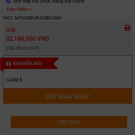
Tích hợp nút chức năng tùy chỉnh
Xem thêm >
SKU: MT-CINEURSABC/AM
Giá:
32,180,000 VNĐ
(Giá đã có VAT)
KHUYẾN MÃI
GIAM 5
ĐẶT MUA NGAY
TRỢ GIÚP