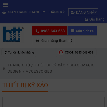
GIAN HÀNG THANH LÝ
ĐĂNG KÝ
ĐĂNG NHẬP
Giỏ hàng
0983.643.653
Cấu hình PC
Gian hàng thanh lý
Tư vấn khách hàng
CSKH: 0983.643.653
TRANG CHỦ
/
THIẾT BỊ KỸ XẢO
/
BLACKMAGIC
DESIGN
/
ACCESSORIES
THIẾT BỊ KỸ XẢO