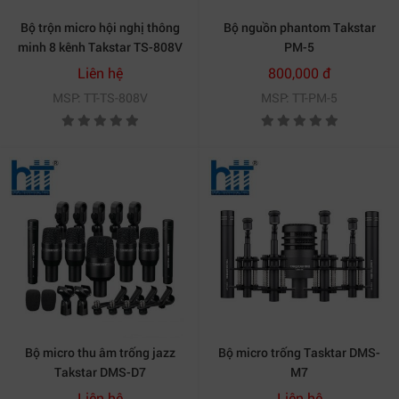
Bộ trộn micro hội nghị thông
Bộ nguồn phantom Takstar
minh 8 kênh Takstar TS-808V
PM-5
Liên hệ
800,000 đ
MSP: TT-TS-808V
MSP: TT-PM-5
Bộ micro thu âm trống jazz
Bộ micro trống Tasktar DMS-
Takstar DMS-D7
M7
Liên hệ
Liên hệ