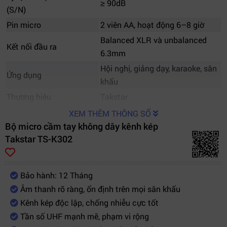
≥ 90dB
(S/N)
Pin micro
2 viên AA, hoạt động 6–8 giờ
Balanced XLR và unbalanced
Kết nối đầu ra
6.3mm
Hội nghị, giảng dạy, karaoke, sân
Ứng dụng
khấu
Thương hiệu
Takstar
Xuất xứ
Trung Quốc
XEM THÊM THÔNG SỐ
Bộ micro cầm tay không dây kênh kép
Takstar TS-K302
Bảo hành: 12 Tháng
Âm thanh rõ ràng, ổn định trên mọi sân khấu
Kênh kép độc lập, chống nhiễu cực tốt
Tần số UHF mạnh mẽ, phạm vi rộng