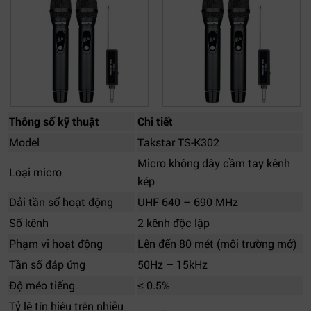
Thông số kỹ thuật
Chi tiết
Model
Takstar TS-K302
Micro không dây cầm tay kênh
Loại micro
kép
Dải tần số hoạt động
UHF 640 – 690 MHz
Số kênh
2 kênh độc lập
Phạm vi hoạt động
Lên đến 80 mét (môi trường mở)
Tần số đáp ứng
50Hz – 15kHz
Độ méo tiếng
≤ 0.5%
Tỷ lệ tín hiệu trên nhiễu