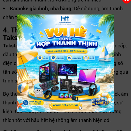
Karaoke gia đình, nhà hàng:
Dễ sử dụng, âm thanh
chân thực, phù hợp với mọi nhu cầu giải trí.
4. Thiết kế & độ bền của bộ micro
Takstar TS-K302
Takstar TS-K302
được hoàn thiện với chất liệu cao cấp,
đầu thu kim loại chắc chắn và micro phủ lớp sơn tĩnh
điện chống trầy xước. Màn hình LED hiển thị thông số
tần số, mức pin giúp người dùng dễ kiểm soát trong quá
trình sử dụng.
Bộ thu có kích thước nhỏ gọn, dễ bố trí trong tủ rack âm
thanh hoặc mang theo trong các chuyến công tác, sự
kiện. Các cổng kết nối XLR và 6.3mm đảm bảo tương
thích tốt với hầu hết hệ thống âm thanh hiện có.