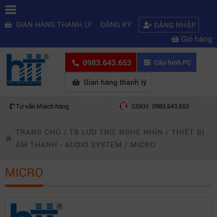
GIAN HÀNG THANH LÝ
ĐĂNG KÝ
ĐĂNG NHẬP
Giỏ hàng
0983.643.653
Cấu hình PC
Gian hàng thanh lý
Tư vấn khách hàng
CSKH: 0983.643.653
TRANG CHỦ
/
TB LƯU TRỮ, NGHE NHÌN
/
THIẾT BỊ
ÂM THANH - AUDIO SYSTEM
/
MICRO
MICRO