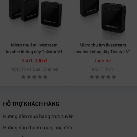
Micro thu âm livestream
Micro thu âm livestream
lavalier không dây Takstar V1
lavalier không dây Takstar V1
kênh kép
kênh đơn
3,470,000 đ
Liên hệ
MSP: TT-V1 Dual Channel
MSP: TT-V1
HỖ TRỢ KHÁCH HÀNG
Hướng dẫn mua hàng trực tuyến
Hướng dẫn thanh toán, hóa đơn