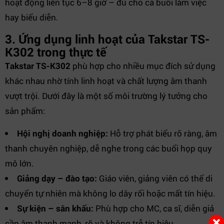
hoạt động liên tục 6–8 giờ – đủ cho cả buổi làm việc
hay biểu diễn.
3. Ứng dụng linh hoạt của Takstar TS-
K302 trong thực tế
Takstar TS-K302
phù hợp cho nhiều mục đích sử dụng
khác nhau nhờ tính linh hoạt và chất lượng âm thanh
vượt trội. Dưới đây là một số môi trường lý tưởng cho
sản phẩm:
Hội nghị doanh nghiệp:
Hỗ trợ phát biểu rõ ràng, âm
thanh chuyên nghiệp, dễ nghe trong các buổi họp quy
mô lớn.
Giảng dạy – đào tạo:
Giáo viên, giảng viên có thể di
chuyển tự nhiên mà không lo dây rối hoặc mất tín hiệu.
Sự kiện – sân khấu:
Phù hợp cho MC, ca sĩ, diễn giả
cần âm thanh mạnh, rõ và không trễ tín hiệu.