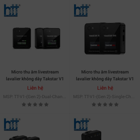
Micro thu âm livestream
Micro thu âm livestream
lavalier không dây Takstar V1
lavalier không dây Takstar V1
(Gen 2) kênh kép
(Gen 2) kênh đơn
Liên hệ
Liên hệ
MSP: TT-V1-(Gen 2)-Dual-Channel
MSP: TT-V1-(Gen 2)-Single-Channel