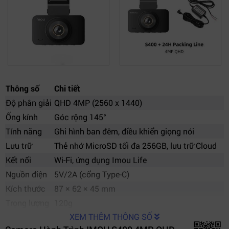
Thông số
Chi tiết
Độ phân giải
QHD 4MP (2560 x 1440)
Ống kính
Góc rộng 145°
Tính năng
Ghi hình ban đêm, điều khiển giọng nói
Lưu trữ
Thẻ nhớ MicroSD tối đa 256GB, lưu trữ Cloud
Kết nối
Wi-Fi, ứng dụng Imou Life
Nguồn điện
5V/2A (cổng Type-C)
Kích thước
87 × 62 × 45 mm
Trọng lượng
120g
XEM THÊM THÔNG SỐ