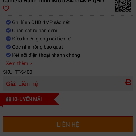
Camera Hành Trình IMOU S400 4MP QHD
Ghi hình QHD 4MP sắc nét
Quan sát rõ ban đêm
Điều khiển giọng nói tiện lợi
Góc nhìn rộng bao quát
Kết nối điện thoại nhanh chóng
Xem thêm >
SKU: TT-S400
Giá:
Liên hệ
KHUYẾN MÃI
LIÊN HỆ