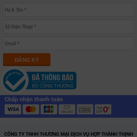
Đây là thiết bị không thể thiếu cho mọi tài xế hiện đại.
Đừng chần chừ, hãy liên hệ ngay để được tư vấn và sở
hữu sản phẩm chính hãng với giá tốt nhất!
Mọi chi tiết xin vui lòng liên hệ:
CÔNG TY TNHH THƯƠNG MẠI DỊCH VỤ HỢP THÀNH
THỊNH
ĐĂNG KÝ
Địa chỉ:
406/55 Cộng Hòa, Phường Tân Bình, Thành phố
Hồ Chí Minh
Website:
https://htt.com.vn
Chấp nhận thanh toán
CÔNG TY TNHH THƯƠNG MẠI DỊCH VỤ HỢP THÀNH THỊNH