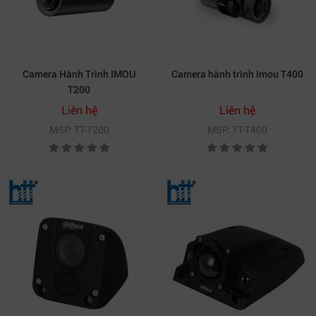
và an toàn
Khi lái xe, việc bấm nút hay thao tác tay có thể gây mất
tập trung. Với
IMOU S400
, bạn có thể điều khiển trực
Camera Hành Trình IMOU
Camera hành trình Imou T400
tiếp bằng giọng nói. Tính năng này cho phép bật tắt ghi
T200
hình, chụp ảnh hoặc truy cập nhanh các chức năng mà
Liên hệ
Liên hệ
không cần rời tay khỏi vô lăng.
MSP: TT-T200
MSP: TT-T400
Điều này không chỉ tiện lợi mà còn nâng cao sự an toàn
khi lái xe, hạn chế tối đa rủi ro trên đường.
4. Kết nối thông minh, lưu trữ tiện lợi
Camera Hành Trình IMOU S400
hỗ trợ kết nối Wi-Fi trực
tiếp với điện thoại thông qua ứng dụng Imou Life. Người
dùng có thể xem lại, tải xuống hoặc chia sẻ video nhanh
chóng chỉ với vài thao tác. Ngoài ra, camera hỗ trợ thẻ
nhớ MicroSD lên đến 256GB và dịch vụ lưu trữ đám