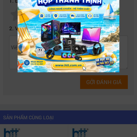
1. Đánh giá của bạn về sản phẩm này:
2. Hình ảnh QHD 4MP siêu nét, quan
sát ban đêm rõ ràng
Điểm nổi bật của
Camera Hành Trình IMOU S400 4MP
2. Viết nhận xét của bạn vào bên dưới:
QHD
chính là độ phân giải cao 2560 x 1440, cho chất
lượng hình ảnh sắc nét gấp nhiều lần Full HD. Điều này
cực kỳ hữu ích trong việc ghi lại chi tiết biển số xe, tình
huống giao thông, hay các bằng chứng khi cần thiết.
Không chỉ dừng lại ở đó, sản phẩm còn được trang bị
GỞI ĐÁNH GIÁ
công nghệ ghi hình ban đêm tiên tiến, giúp bạn quan
sát rõ ràng trong môi trường ánh sáng yếu. Đây là một
tính năng quan trọng, đặc biệt khi bạn thường xuyên lái
xe ban đêm hoặc di chuyển qua những khu vực thiếu
SẢN PHẨM CÙNG LOẠI
sáng.