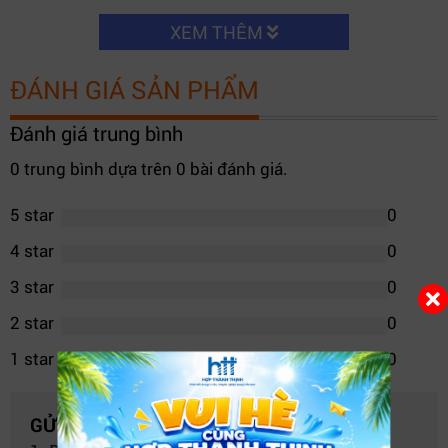
XEM THÊM
ĐÁNH GIÁ SẢN PHẨM
Đánh giá trung bình
0 trung bình dựa trên 0 bài đánh giá.
5 star
0
4 star
0
3 star
0
2 star
0
1 star
0
GỬI NHẬN XÉT CỦA BẠN
IMOU S400 ghi hình ban đêm siêu rõ.