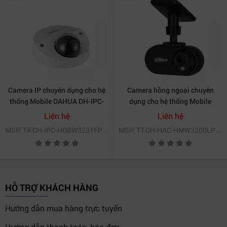
Camera IP chuyên dụng cho hệ
Camera hồng ngoại chuyên
thống Mobile DAHUA DH-IPC-
dụng cho hệ thống Mobile
HDBW3231FP-M
DAHUA DH-HAC-
Liên hệ
Liên hệ
HMW3200LP-FR
MSP: TK-DH-IPC-HDBW3231FP-M
MSP: TT-DH-HAC-HMW3200LP-FR
HỖ TRỢ KHÁCH HÀNG
Hướng dẫn mua hàng trực tuyến
Hướng dẫn thanh toán, hóa đơn