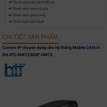
Chính sách bảo hành đổi trả
Off / On (4 Zone, Rectangle)
Detetion
Chính sách mua trả góp
Region of
Off / On (4 Zone)
Chính sách giao hàng
Interest
Chính sách bảo hành
Smart IR
Support
Flip
0°/90°/180°/270°
CHI TIẾT SẢN PHẨM
Mirror
Off / On
Privacy
Off / On (4 Area, Rectangle)
Camera
IP chuyên dụng cho hệ thống Mobile
DAHUA
Masking
DH-IPC-MW1230DP-HM12
Network
Ethernet
A-Coding(10/100Base-T)
HTTP; HTTPs; TCP; ARP; RTSP; RTP; UDP;
SMTP; FTP; DHCP; DNS; DDNS; PPPOE;
Protocol
IPv4/v6; QoS; UPnP; NTP; Bonjour; 802.1x;
Multicast; ICMP; IGMP; SNMP
Interoperability
ONVIF profile S, CGI
Streaming
Unicast / Multicast
Method