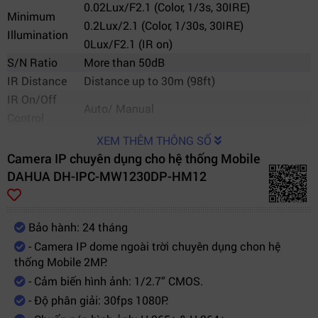
0.02Lux/F2.1 (Color, 1/3s, 30IRE)
Minimum
0.2Lux/2.1 (Color, 1/30s, 30IRE)
Illumination
0Lux/F2.1 (IR on)
S/N Ratio
More than 50dB
IR Distance
Distance up to 30m (98ft)
IR On/Off
Auto/ Manual
Control
IR LEDs
1
XEM THÊM THÔNG SỐ
Lens
Camera IP chuyên dụng cho hệ thống Mobile
Lens Type
Fixed
DAHUA DH-IPC-MW1230DP-HM12
Mount Type
Board-in
Focal Length
2.8mm (3.6mm, 6mm optional)
Bảo hành: 24 tháng
Max. Aperture
F2.1 (F2.0, F2.0)
- Camera IP dome ngoài trời chuyên dụng chon hệ
Angle of View
H: 115° (86°, 53°), V: 62° (47°, 30°)
thống Mobile 2MP.
Focus Control
Fixed
- Cảm biến hình ảnh: 1/2.7” CMOS.
Video
- Độ phân giải: 30fps 1080P.
Compression
H.265+/H.265/H.264+/H.264