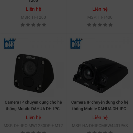
T200
Liên hệ
Liên hệ
MSP: TT-T200
MSP: TT-T400
Camera IP chuyên dụng cho hệ
Camera IP chuyên dụng cho hệ
thống Mobile DAHUA DH-IPC-
thống Mobile DAHUA DH-IPC-
MW1230DP-HM12
MBW4431P-AS
Liên hệ
Liên hệ
MSP: DH-IPC-MW1230DP-HM12
MSP: HA-DHIPCMBW4431PAS