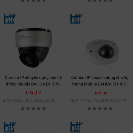
Camera IP chuyên dụng cho hệ
Camera IP chuyên dụng cho hệ
thống Mobile DAHUA DH-IPC-
thống Mobile DAHUA DH-IPC-
MDW4330P-M12
HDBW5241FP-M-SA
Liên hệ
Liên hệ
MSP: TK-DH-IPC-MDW4330P-M12
MSP: TK-DH-IPC-HDBW5241FP-M-SA