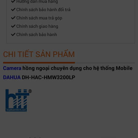
Hướng dẫn mua hàng
Privacy Masking
Off/On (8 area, rectangle)
Chính sách bảo hành đổi trả
Certifications
Chính sách mua trả góp
Certifications
CE/FCC
Chính sách giao hàng
Port
Chính sách bảo hành
Audio Interface
Built-in Mic
1-channel CVI/CVBS/AHD/TVI switchable
Video Output
CHI TIẾT SẢN PHẨM
video output (Aviation connector)
1-power
Aviation
Camera
hồng ngoại chuyên dụng cho hệ thống Mobile
2-video ground
Connector
DAHUA
DH-HAC-HMW3200LP
3-power ground
Interface
4-video
Power
Power Supply
12V ±30% DC
Power
Max 1.9W (12V DC, IR on)
Consumption
Environment
Operating
–40°C to +60°C (–40°F to 140°F); <95%