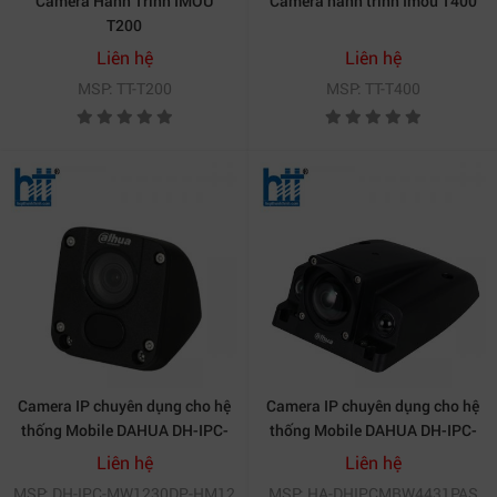
Camera Hành Trình IMOU
Camera hành trình Imou T400
T200
Liên hệ
Liên hệ
MSP: TT-T200
MSP: TT-T400
Camera IP chuyên dụng cho hệ
Camera IP chuyên dụng cho hệ
thống Mobile DAHUA DH-IPC-
thống Mobile DAHUA DH-IPC-
MW1230DP-HM12
MBW4431P-AS
Liên hệ
Liên hệ
MSP: DH-IPC-MW1230DP-HM12
MSP: HA-DHIPCMBW4431PAS