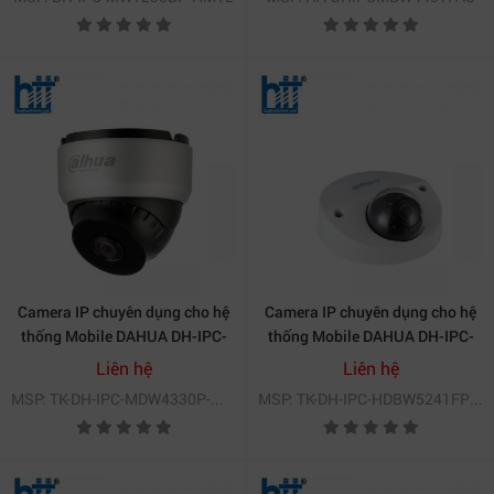
Camera IP chuyên dụng cho hệ
Camera IP chuyên dụng cho hệ
thống Mobile DAHUA DH-IPC-
thống Mobile DAHUA DH-IPC-
MDW4330P-M12
HDBW5241FP-M-SA
Liên hệ
Liên hệ
MSP: TK-DH-IPC-MDW4330P-M12
MSP: TK-DH-IPC-HDBW5241FP-M-SA