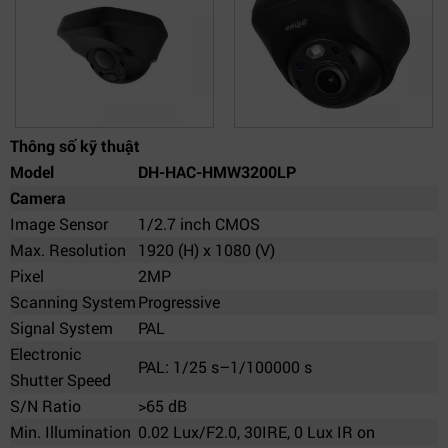
Thông số kỹ thuật
Model
DH-HAC-HMW3200LP
Camera
Image Sensor
1/2.7 inch CMOS
Max. Resolution
1920 (H) x 1080 (V)
Pixel
2MP
Scanning System
Progressive
Signal System
PAL
Electronic
PAL: 1/25 s–1/100000 s
Shutter Speed
S/N Ratio
>65 dB
Min. Illumination
0.02 Lux/F2.0, 30IRE, 0 Lux IR on