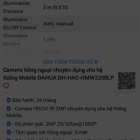
Illumination
3 m (9.8 ft)
Distance
Illuminator
Auto; manual
On/Off Control
Illuminator
1 (IR)
Number
Pan: 40°
Pan/Tilt/Rotation
Tilt: 55°
XEM THÊM THÔNG SỐ
Range
Rotation: 360°
Camera hồng ngoại chuyên dụng cho hệ
Lens
thống Mobile DAHUA DH-HAC-HMW3200LP
Lens Type
Fixed-focal
Mount Type
M12
Bảo hành: 24 tháng
Focal Length
2.1 mm
- Camera HDCVI IR 2MP chuyên dụng cho hệ thống
Max. Aperture
F2.0
Mobile.
Field of View
H: 132°;V: 69°; D: 164°
- Độ phân giải: 2MP 25/30fps@1080P
Iris Type
Fixed iris
- Tầm quan sát hồng ngoại: 3 mét.
Close Focus
0.5m (1.64 ft)