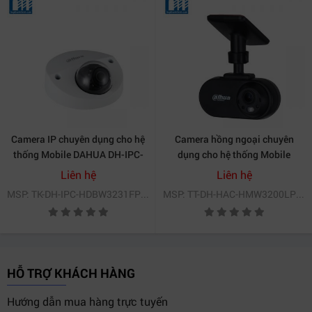
Camera IP chuyên dụng cho hệ
Camera hồng ngoại chuyên
thống Mobile DAHUA DH-IPC-
dụng cho hệ thống Mobile
HDBW3231FP-M
DAHUA DH-HAC-
Liên hệ
Liên hệ
HMW3200LP-FR
MSP: TK-DH-IPC-HDBW3231FP-M
MSP: TT-DH-HAC-HMW3200LP-FR
HỖ TRỢ KHÁCH HÀNG
Hướng dẫn mua hàng trực tuyến