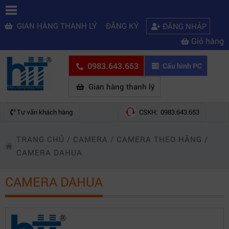
GIAN HÀNG THANH LÝ
ĐĂNG KÝ
ĐĂNG NHẬP
Giỏ hàng
0983.643.653
Cấu hình PC
Gian hàng thanh lý
Tư vấn khách hàng
CSKH: 0983.643.653
TRANG CHỦ
/
CAMERA
/
CAMERA THEO HÃNG
/
CAMERA DAHUA
CAMERA DAHUA