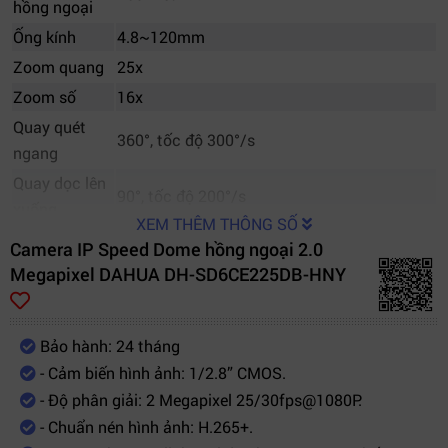
hồng ngoại
Ống kính
4.8~120mm
Zoom quang
25x
Zoom số
16x
Quay quét
360°, tốc độ 300°/s
ngang
Quay dọc lên
90°, tốc độ 200°/s
xuống
XEM THÊM THÔNG SỐ
Hỗ trợ lật
Camera IP Speed Dome hồng ngoại 2.0
180°
hình
Megapixel DAHUA DH-SD6CE225DB-HNY
Bảo hành: 24 tháng
- Cảm biến hình ảnh: 1/2.8” CMOS.
- Độ phân giải: 2 Megapixel 25/30fps@1080P.
- Chuẩn nén hình ảnh: H.265+.