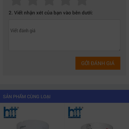
phẩm có chất lượng cao và công nghệ tiên tiến hiện đại.
2. Viết nhận xét của bạn vào bên dưới:
Các thông số của Camera Speed dome 2MP hồng
ngoại 250m Dahua DH-SD6CE225DB-HNY
Cảm biến hình ảnh: 1/2.8” CMOS.
GỞI ĐÁNH GIÁ
Độ phân giải: 2 Megapixel 25/30fps@1080P.
Chuẩn nén hình ảnh: H.265+.
Công nghệ Startlight với độ nhạy sáng cực thấp
SẢN PHẨM CÙNG LOẠI
0.005Lux/F1.6 (ảnh màu), và 0Lux/F1.6 (ảnh hồng
ngoại).
Tầm quan sát hồng ngoại: 250 mét.