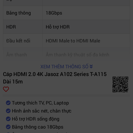
Băng thông
18Gbps
HDR
Hỗ trợ HDR
Đầu kết nối
HDMI Male to HDMI Male
Âm thanh
Âm thanh kỹ thuật số đa kênh
XEM THÊM THÔNG SỐ
Thiết bị tương
TV, Smart TV, Laptop, PC, PS5, Xbox,
Cáp HDMI 2.0 4K Jasoz A102 Series T-A115
thích
Máy chiếu
Dài 15m
Ứng dụng
Giải trí, Gaming, Hội họp, Trình chiếu
Tương thích TV, PC, Laptop
Hình ảnh sắc nét, chân thực
Hỗ trợ HDR sống động
Băng thông cao 18Gbps