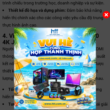
trình chiếu trong trường học, doanh nghiệp và sự kiện.
Thiết kế đồ họa và dựng phim:
Đảm bảo khả năng
hiển thị chính xác cho các công việc yêu cầu độ trung
thực hình ảnh cao.
4. Vì sao nên lựa chọn cáp HDMI 2.0
4K Jasoz T-A108?
Người dùng hiện nay không chỉ cần một sợi cáp HDMI
thông thường mà còn cần giải pháp đảm bảo hiệu suất
kết nối lâu dài.
Cáp HDMI 2.0 Jasoz A102 Series
được
thiết kế để đáp ứng nhu cầu truyền tải tín hiệu chất
lượng cao trong nhiều môi trường sử dụng khác nhau.
Tối ưu trải nghiệm 4K:
Khai thác tối đa chất lượng
hiển thị của TV và màn hình hiện đại.
Tương thích đa thiết bị:
Hỗ trợ nhiều hệ sinh thái giải