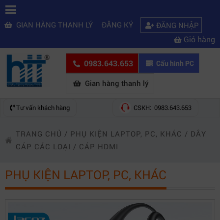
GIAN HÀNG THANH LÝ
ĐĂNG KÝ
ĐĂNG NHẬP
Giỏ hàng
0983.643.653
Cấu hình PC
Gian hàng thanh lý
Tư vấn khách hàng
CSKH: 0983.643.653
TRANG CHỦ
/
PHỤ KIỆN LAPTOP, PC, KHÁC
/
DÂY
CÁP CÁC LOẠI
/
CÁP HDMI
PHỤ KIỆN LAPTOP, PC, KHÁC