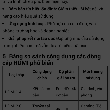
trí và trình chiếu phổ biến hiện nay.
Đảm bảo tín hiệu ổn định:
Giảm thiểu lỗi kết nối và
nâng cao hiệu quả sử dụng.
Ứng dụng linh hoạt:
Phù hợp cho gia đình, văn
phòng, trường học và doanh nghiệp.
Giải pháp kết nối lâu dài:
Đáp ứng nhu cầu sử dụng
trong nhiều năm mà vẫn duy trì hiệu suất cao.
5. Bảng so sánh công dụng các dòng
cáp HDMI phổ biến
Công dụng
Độ phân
Môi trường
Loại cáp
chính
giải hỗ trợ
sử dụng
Kết nối cơ
Full HD - 4K
Gia đình, văn
HDMI 1.4
bản
cơ bản
phòng
HDMI 2.0
Truyền tải
Gaming, TV,
4K UHD