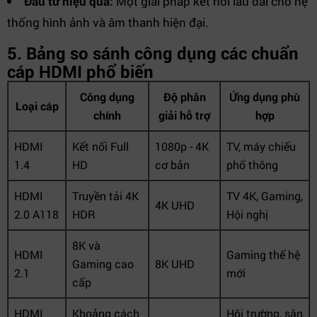
Đầu tư hiệu quả:
Một giải pháp kết nối lâu dài cho hệ
thống hình ảnh và âm thanh hiện đại.
5. Bảng so sánh công dụng các chuẩn
cáp HDMI phổ biến
Công dụng
Độ phân
Ứng dụng phù
Loại cáp
chính
giải hỗ trợ
hợp
HDMI
Kết nối Full
1080p - 4K
TV, máy chiếu
1.4
HD
cơ bản
phổ thông
HDMI
Truyền tải 4K
TV 4K, Gaming,
4K UHD
2.0 A118
HDR
Hội nghị
8K và
HDMI
Gaming thế hệ
Gaming cao
8K UHD
2.1
mới
cấp
HDMI
Khoảng cách
Hội trường, sân