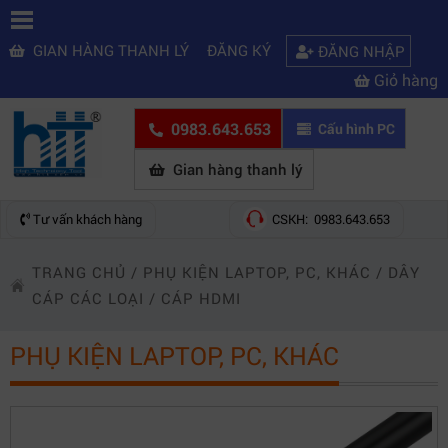
GIAN HÀNG THANH LÝ
ĐĂNG KÝ
ĐĂNG NHẬP
Giỏ hàng
0983.643.653
Cấu hình PC
Gian hàng thanh lý
Tư vấn khách hàng
CSKH: 0983.643.653
TRANG CHỦ
/
PHỤ KIỆN LAPTOP, PC, KHÁC
/
DÂY
CÁP CÁC LOẠI
/
CÁP HDMI
PHỤ KIỆN LAPTOP, PC, KHÁC