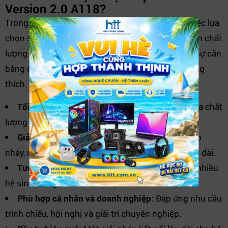
Version 2.0 A118?
Trong thị trường có rất nhiều loại
cáp HDMI 4K
, việc lựa
chọn sản phẩm đạt chuẩn là yếu tố quyết định đến chất
lượng tín hiệu thực tế.
A118 HDMI 2.0
mang đến sự cân
bằng giữa hiệu năng, độ ổn định và khả năng tương
thích.
Tối ưu trải nghiệm 4K:
Đảm bảo khai thác tối đa chất
lượng hiển thị của TV và màn hình hiện đại.
Giảm suy hao tín hiệu:
Hạn chế tình trạng nhấp
nháy, nhiễu hình hoặc mất tín hiệu khi sử dụng lâu dài.
Tương thích đa thiết bị:
Dễ dàng sử dụng cho nhiều
hệ sinh thái giải trí và làm việc khác nhau.
Phù hợp cá nhân và doanh nghiệp:
Đáp ứng nhu cầu
trình chiếu, hội nghị và giải trí chuyên nghiệp.