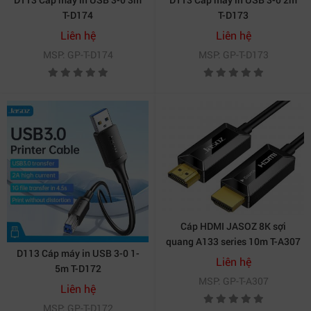
T-D174
T-D173
Liên hệ
Liên hệ
MSP: GP-T-D174
MSP: GP-T-D173
Cáp HDMI JASOZ 8K sợi
quang A133 series 10m T-A307
D113 Cáp máy in USB 3-0 1-
Liên hệ
5m T-D172
MSP: GP-T-A307
Liên hệ
MSP: GP-T-D172