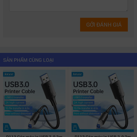
GỞI ĐÁNH GIÁ
SẢN PHẨM CÙNG LOẠI
D113 Cáp máy in USB 3-0 3m
D113 Cáp máy in USB 3-0 2m