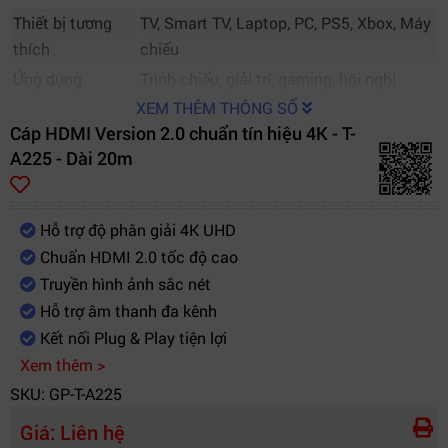
Thiết bị tương
TV, Smart TV, Laptop, PC, PS5, Xbox, Máy
thích
chiếu
Ứng dụng
Trình chiếu, giải trí, gaming, hội nghị
XEM THÊM THÔNG SỐ
Cáp HDMI Version 2.0 chuẩn tín hiệu 4K - T-
A225 - Dài 20m
Hỗ trợ độ phân giải 4K UHD
Chuẩn HDMI 2.0 tốc độ cao
Truyền hình ảnh sắc nét
Hỗ trợ âm thanh đa kênh
Kết nối Plug & Play tiện lợi
Xem thêm >
SKU: GP-T-A225
Giá:
Liên hệ