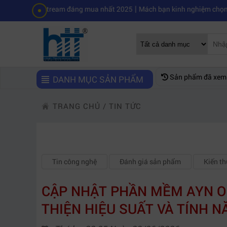
|
ivestream đáng mua nhất 2025
Mách bạn kinh nghiệm chọn mua máy qu
Sản phẩm đã xem
DANH MỤC SẢN PHẨM
TRANG CHỦ
/
TIN TỨC
Tin công nghệ
Đánh giá sản phẩm
Kiến t
CẬP NHẬT PHẦN MỀM AYN ODI
THIỆN HIỆU SUẤT VÀ TÍNH N