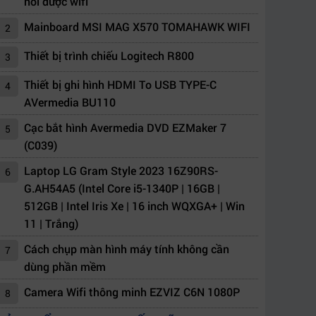
nối được wifi
Mainboard MSI MAG X570 TOMAHAWK WIFI
2
Thiết bị trình chiếu Logitech R800
3
Thiết bị ghi hình HDMI To USB TYPE-C
4
AVermedia BU110
Cạc bắt hình Avermedia DVD EZMaker 7
5
(C039)
Laptop LG Gram Style 2023 16Z90RS-
6
G.AH54A5 (Intel Core i5-1340P | 16GB |
512GB | Intel Iris Xe | 16 inch WQXGA+ | Win
11 | Trắng)
Cách chụp màn hình máy tính không cần
7
dùng phần mềm
Camera Wifi thông minh EZVIZ C6N 1080P
8