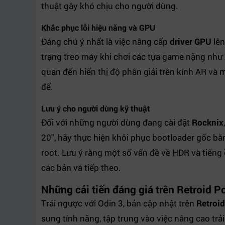
thuật gây khó chịu cho người dùng.
Khắc phục lỗi hiệu năng và GPU
Đáng chú ý nhất là việc nâng cấp
driver GPU
lên
trạng treo máy khi chơi các tựa game nặng như
quan đến hiển thị độ phân giải trên kính AR và 
để.
Lưu ý cho người dùng kỹ thuật
Đối với những người dùng đang cài đặt
Rocknix
20", hãy thực hiện khôi phục bootloader gốc bằ
root. Lưu ý rằng một số vấn đề về HDR và tiếng
các bản vá tiếp theo.
Những cải tiến đáng giá trên Retroid P
Trái ngược với Odin 3, bản cập nhật trên
Retroid
sung tính năng, tập trung vào việc nâng cao tr