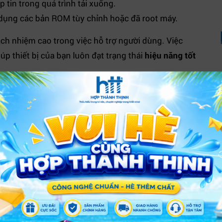
p tin trong quá trình tải xuống.
 dụng các bản ROM tùy chỉnh hoặc đã root máy.
ách nhiệm cao trong việc hỗ trợ người dùng. Việc
p thiết bị của bạn luôn đạt trạng thái
hiệu năng tốt