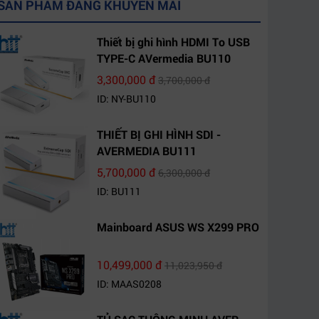
SẢN PHẨM ĐANG KHUYẾN MÃI
Thiết bị ghi hình HDMI To USB
TYPE-C AVermedia BU110
3,300,000 đ
3,700,000 đ
ID: NY-BU110
THIẾT BỊ GHI HÌNH SDI -
AVERMEDIA BU111
5,700,000 đ
6,300,000 đ
ID: BU111
Mainboard ASUS WS X299 PRO
10,499,000 đ
11,023,950 đ
ID: MAAS0208