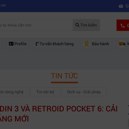
|
ay phim chuyên nghiệp
Mua máy quay phim hd giá rẻ nên mua của hã
G
0
Tìm kiếm
Profile
Tư vấn khách hàng
Bảo hành
TIN TỨC
hức công nghệ
Tin nội bộ
Dịch vụ - Giải pháp
N 3 VÀ RETROID POCKET 6: CẢI
ĂNG MỚI