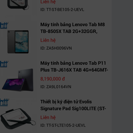
Liên hệ
ID: TT-ST-BE105-2-UEVL
Máy tính bảng Lenovo Tab M8
TB-8505X TAB 2G+32GGR,
VN_ZA5H0096VN
Liên hệ
ID: ZA5H0096VN
Máy tính bảng Lenovo Tab P11
Plus TB-J616X TAB 4G+64GMT-
VN Xanh Mòng
8,190,000 đ
Két_ZA9L0164VN
ID: ZA9L0164VN
Thiết bị ký điện tử Evolis
Signature Pad Sig100LITE (ST-
LTE105-2-UEVL)
Liên hệ
ID: TT-ST-LTE105-2-UEVL