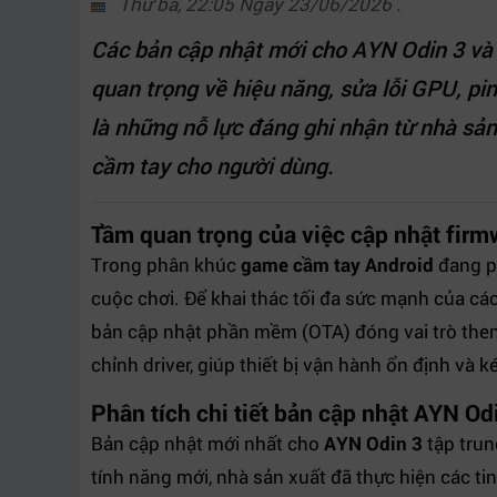
Thứ ba, 22:05 Ngày 23/06/2026 .
Các bản cập nhật mới cho AYN Odin 3 và 
quan trọng về hiệu năng, sửa lỗi GPU, pi
là những nỗ lực đáng ghi nhận từ nhà sả
cầm tay cho người dùng.
Tầm quan trọng của việc cập nhật firmw
Trong phân khúc
game cầm tay Android
đang ph
cuộc chơi. Để khai thác tối đa sức mạnh của c
bản cập nhật phần mềm (OTA) đóng vai trò then 
chỉnh driver, giúp thiết bị vận hành ổn định và 
Phân tích chi tiết bản cập nhật AYN Od
Bản cập nhật mới nhất cho
AYN Odin 3
tập trun
tính năng mới, nhà sản xuất đã thực hiện các t