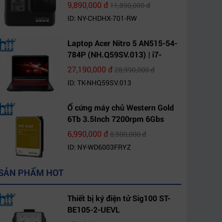
9,890,000 đ
11,890,000 đ
ID: NY-CHDHX-701-RW
Laptop Acer Nitro 5 AN515-54-
784P (NH.Q59SV.013) | i7-
9750H | 8GB DDR4 | 1TB HDD |
27,190,000 đ
28,990,000 đ
GeForce GTX 1650 4GB | 15.6
ID: TK-NHQ59SV.013
FHD IPS | Win10
Ổ cứng máy chủ Western Gold
6Tb 3.5Inch 7200rpm 6Gbs
256Mb SATA (WD6003FRYZ)
6,990,000 đ
8,500,000 đ
ID: NY-WD6003FRYZ
SẢN PHẨM HOT
Thiết bị ký điện tử Sig100 ST-
BE105-2-UEVL