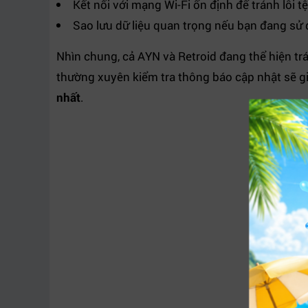
Kết nối với mạng Wi-Fi ổn định để tránh lỗi tệ
Sao lưu dữ liệu quan trọng nếu bạn đang sử
Nhìn chung, cả AYN và Retroid đang thể hiện tr
thường xuyên kiểm tra thông báo cập nhật sẽ giú
nhất
.