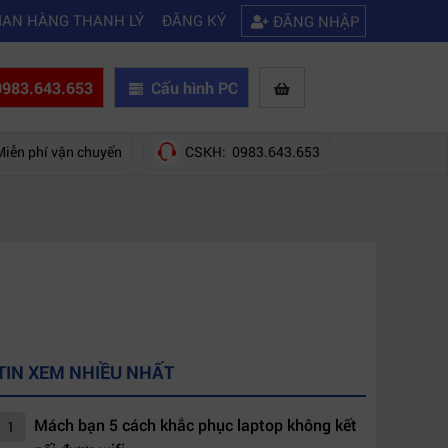
|
|
ng nào?
Mách bạn 5 cách khắc phục laptop không kết nối được wifi
Ki
IAN HÀNG THANH LÝ
ĐĂNG KÝ
ĐĂNG NHẬP
983.643.653
Cấu hình PC
Miễn phí vận chuyển
CSKH: 0983.643.653
TIN XEM NHIỀU NHẤT
Mách bạn 5 cách khắc phục laptop không kết
1