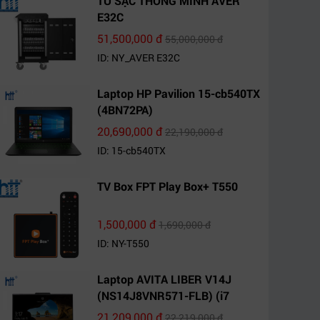
TỦ SẠC THÔNG MINH AVER
E32C
51,500,000 đ
55,000,000 đ
ID: NY_AVER E32C
Laptop HP Pavilion 15-cb540TX
(4BN72PA)
20,690,000 đ
22,190,000 đ
ID: 15-cb540TX
TV Box FPT Play Box+ T550
1,500,000 đ
1,690,000 đ
ID: NY-T550
Laptop AVITA LIBER V14J
(NS14J8VNR571-FLB) (i7
10510U/8GB RAM/1TB
21,209,000 đ
22,219,000 đ