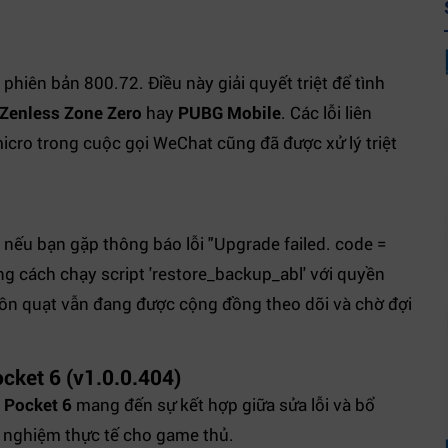
 phiên bản 800.72. Điều này giải quyết triệt để tình
Zenless Zone Zero
hay
PUBG Mobile
. Các lỗi liên
micro trong cuộc gọi WeChat cũng đã được xử lý triệt
, nếu bạn gặp thông báo lỗi "Upgrade failed. code =
ng cách chạy script 'restore_backup_abl' với quyền
 ồn quạt vẫn đang được cộng đồng theo dõi và chờ đợi
ocket 6 (v1.0.0.404)
 Pocket 6
mang đến sự kết hợp giữa sửa lỗi và bổ
ải nghiệm thực tế cho game thủ.