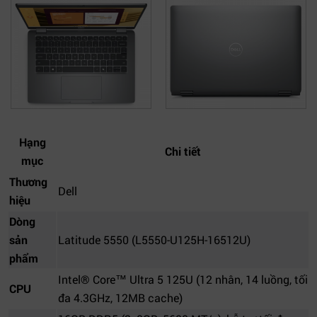
Hạng
Chi tiết
mục
Thương
Dell
hiệu
Dòng
sản
Latitude 5550 (L5550-U125H-16512U)
phẩm
Intel® Core™ Ultra 5 125U (12 nhân, 14 luồng, tối
CPU
đa 4.3GHz, 12MB cache)