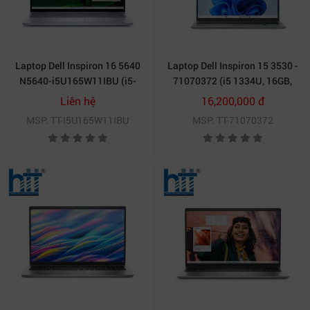
Laptop Dell Inspiron 16 5640
Laptop Dell Inspiron 15 3530 -
N5640-i5U165W11IBU (i5-
71070372 (i5 1334U, 16GB,
1334U/ Ram 16GB/ SSD
512GB, Full HD 120Hz,
Liên hệ
16,200,000 đ
512GB/ Windows 11 Home/
OfficeH24+365, Win11)
MSP: TT-I5U165W11IBU
MSP: TT-71070372
Office Home 2024/ Microsoft
365 Basic 1Y/ 1Y/ Xanh)