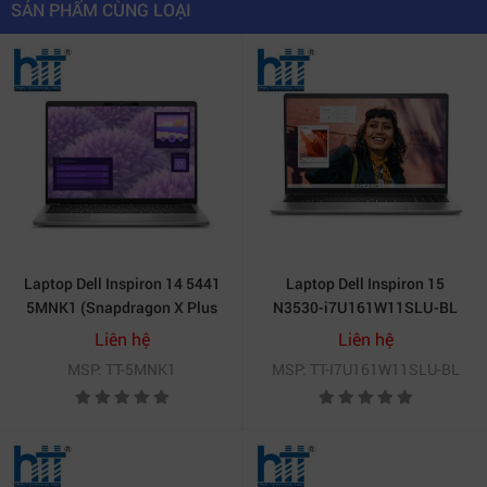
SẢN PHẨM CÙNG LOẠI
Laptop Dell Inspiron 14 5441
Laptop Dell Inspiron 15
5MNK1 (Snapdragon X Plus
N3530-i7U161W11SLU-BL
X1P-64-100 | 16GB | 512GB |
(Intel Core i7-1355U | 16GB |
Liên hệ
Liên hệ
Qualcom Adreno | 14 inch
1TB | Intel Iris Xe | 15.6 inch
MSP: TT-5MNK1
MSP: TT-I7U161W11SLU-BL
FHD+ | Win 11 | Office 24 |
FHD | Win 11 | Office HS24 |
Xám)
Bạc)