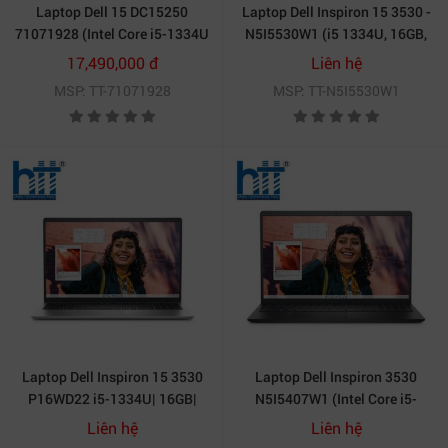
Laptop Dell 15 DC15250
Laptop Dell Inspiron 15 3530 -
71071928 (Intel Core i5-1334U
N5I5530W1 (i5 1334U, 16GB,
| 16GB | 512GB | Intel Graphics
512GB, Full HD 120Hz,
17,490,000 đ
Liên hệ
| 15.6 inch FHD IPS | Win 11 |
OfficeH24+365, Win11)
MSP: TT-71071928
MSP: TT-N5I5530W1
Bạc)
Laptop Dell Inspiron 15 3530
Laptop Dell Inspiron 3530
P16WD22 i5-1334U| 16GB|
N5I5407W1 (Intel Core i5-
512GB| 15.6 inch FHD| OB|
1334U | 8GB | 512GB | Intel
Liên hệ
Liên hệ
Win11+Office
UHD | 15.6 inch FHD 120Hz |