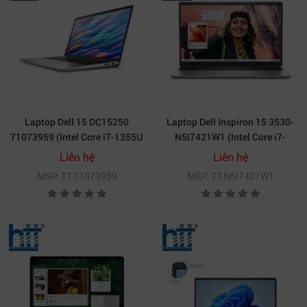
Laptop Dell 15 DC15250
Laptop Dell Inspiron 15 3530-
71073959 (Intel Core i7-1355U
N5I7421W1 (Intel Core i7-
| 16GB | 512GB | Intel Graphics
1355U | 16GB | 512GB | Intel
Liên hệ
Liên hệ
| 15.6 inch FHD IPS | Win 11 |
Iris Xe | 15.6 inch FHD | Win 11
MSP: TT-71073959
MSP: TT-N5I7421W1
OfficeHS24+365 | Bạc)
| Office 24 | OS365 | Bạc)