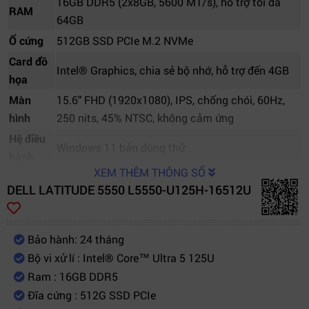
16GB DDR5 (2x8GB, 5600 MT/s), hỗ trợ tối đa
RAM
64GB
Ổ cứng
512GB SSD PCIe M.2 NVMe
Card đồ
Intel® Graphics, chia sẻ bộ nhớ, hỗ trợ đến 4GB
họa
Màn
15.6" FHD (1920x1080), IPS, chống chói, 60Hz,
hình
250 nits, 45% NTSC, không cảm ứng
Hệ điều
Windows 11 bản dùng thử
hành
XEM THÊM THÔNG SỐ
Kết nối
Wi-Fi 6E (Intel AX211, 2x2), Bluetooth 5.2, tuỳ
DELL LATITUDE 5550 L5550-U125H-16512U
mạng
chọn 4G
Cổng kết
2x Thunderbolt 4 (USB-C), 2x USB 3.2 Gen 1,
nối
HDMI 2.1, RJ45
Bảo hành: 24 tháng
Âm
Bộ vi xử lí : Intel® Core™ Ultra 5 125U
Loa stereo, Realtek ALC3281
thanh
Ram : 16GB DDR5
Đĩa cứng : 512G SSD PCIe