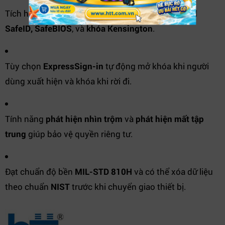
Tích hợp nhiều lớp bảo mật như
vân tay, TPM, Dell
SafeID, SafeBIOS
, và
khóa Kensington
.
Tùy chọn
ExpressSign-in
tự động mở khóa khi người
dùng xuất hiện và khóa khi rời đi.
Tính năng
phát hiện nhìn trộm
và
phát hiện mất tập
trung
giúp bảo vệ quyền riêng tư.
Đạt chuẩn độ bền
MIL-STD 810H
và có thể xóa dữ liệu
theo chuẩn
NIST
trước khi chuyển giao thiết bị.