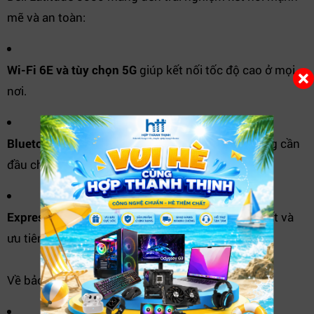
mẽ và an toàn:
Wi-Fi 6E và tùy chọn 5G
giúp kết nối tốc độ cao ở mọi
nơi.
Bluetooth 5.2
hỗ trợ kết nối thiết bị ngoại vi không cần
đầu chuyển.
ExpressConnect
tự động kết nối mạng nhanh nhất và
ưu tiên ứng dụng quan trọng.
Về bảo mật: