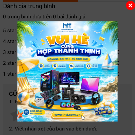
Đánh giá trung bình
0 trung bình dựa trên 0 bài đánh giá.
5 star
0
4 star
0
3 star
0
2 star
0
1 star
0
GỬI NHẬN XÉT CỦA BẠN
1. Đánh giá của bạn về sản phẩm này:
2. Viết nhận xét của bạn vào bên dưới:
Card đồ họa Quadro M4000 8GB trên HP Z640 – tối ưu xử lý