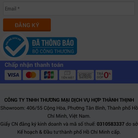
dựng hình, kỹ thuật.
Có thể nâng cấp HP Z640 lên 2 CPU không?
ĐĂNG KÝ
Hoàn toàn có thể. Bo mạch chủ của HP Z640 hỗ trợ
dual Xeon, giúp tăng gấp đôi hiệu năng khi cần.
Máy có ồn khi hoạt động không?
Không. Hệ thống tản nhiệt thông minh giúp máy chạy
Chấp nhận thanh toán
êm ái kể cả khi full load.
Có hỗ trợ cài sẵn Windows bản quyền không?
Hợp Thành Thịnh hỗ trợ cài đặt Windows 10/11 Pro bản
CÔNG TY TNHH THƯƠNG MẠI DỊCH VỤ HỢP THÀNH THỊNH
quyền theo yêu cầu khách hàng.
Showroom: 406/55 Cộng Hòa, Phường Tân Bình, Thành phố Hồ
Chí Minh, Việt Nam.
HP Z640 có phù hợp làm máy chủ mini?
Giấy CN đăng ký kinh doanh và mã số thuế:
0310583337
do sở
Có. Nhờ CPU mạnh, RAM ECC và ổ lưu trữ lớn, Z640
Kế hoạch & Đầu tư thành phố Hồ Chí Minh cấp.
hoàn toàn có thể hoạt động như một máy chủ server