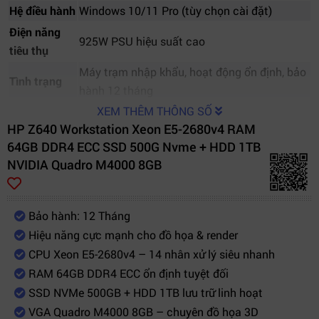
Hệ điều hành
Windows 10/11 Pro (tùy chọn cài đặt)
Điện năng
925W PSU hiệu suất cao
tiêu thụ
Máy trạm nhập khẩu, hoạt động ổn định, bảo
Tình trạng
hành 12 tháng
XEM THÊM THÔNG SỐ
HP Z640 Workstation Xeon E5-2680v4 RAM
64GB DDR4 ECC SSD 500G Nvme + HDD 1TB
NVIDIA Quadro M4000 8GB
Bảo hành: 12 Tháng
Hiệu năng cực mạnh cho đồ họa & render
CPU Xeon E5-2680v4 – 14 nhân xử lý siêu nhanh
RAM 64GB DDR4 ECC ổn định tuyệt đối
SSD NVMe 500GB + HDD 1TB lưu trữ linh hoạt
VGA Quadro M4000 8GB – chuyên đồ họa 3D