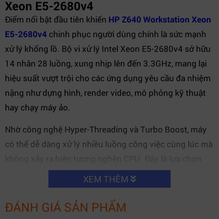
Xeon E5-2680v4
Điểm nổi bật đầu tiên khiến
HP Z640 Workstation Xeon
E5-2680v4
chinh phục người dùng chính là sức mạnh
xử lý khổng lồ. Bộ vi xử lý Intel Xeon E5-2680v4 sở hữu
14 nhân 28 luồng, xung nhịp lên đến 3.3GHz, mang lại
hiệu suất vượt trội cho các ứng dụng yêu cầu đa nhiệm
nặng như dựng hình, render video, mô phỏng kỹ thuật
hay chạy máy ảo.
Nhờ công nghệ Hyper-Threading và Turbo Boost, máy
có thể dễ dàng xử lý nhiều luồng công việc cùng lúc mà
không xảy ra hiện tượng nghẽn CPU. Đây là lựa chọn
hoàn hảo cho những ai cần workstation ổn định để vận
XEM THÊM
hành các phần mềm như AutoCAD, SolidWorks, Adobe
Premiere, hoặc 3Ds Max.
ĐÁNH GIÁ SẢN PHẨM