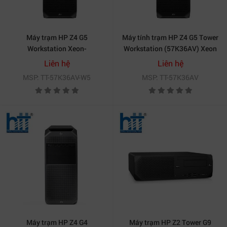
Máy trạm HP Z4 G5
Máy tính trạm HP Z4 G5 Tower
Workstation Xeon-
Workstation (57K36AV) Xeon
57K36AV(W5-2445(26.25MB,
W3-2423/16GB/512GB
Liên hệ
Liên hệ
10 Core, up 4.6GHz), 16GB
SSD/Linux/3Y
MSP: TT-57K36AV-W5
MSP: TT-57K36AV
DDR5RAM,512GB SSD PCIe
G4, T1000 8GB Graphics, USB
Keyboard & Mouse, Linux,3Y
WTY)
Cấu hình HP Z640 Xeon E5-2680v4 – SSD NVMe 500GB,
Máy trạm HP Z4 G4
Máy trạm HP Z2 Tower G9