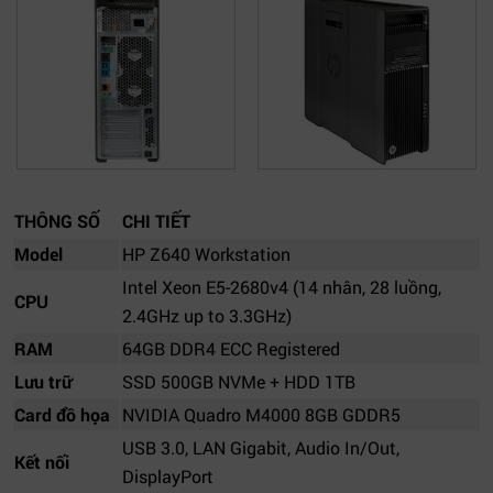
THÔNG SỐ
CHI TIẾT
Model
HP Z640 Workstation
Intel Xeon E5-2680v4 (14 nhân, 28 luồng,
CPU
2.4GHz up to 3.3GHz)
RAM
64GB DDR4 ECC Registered
Lưu trữ
SSD 500GB NVMe + HDD 1TB
Card đồ họa
NVIDIA Quadro M4000 8GB GDDR5
USB 3.0, LAN Gigabit, Audio In/Out,
Kết nối
DisplayPort