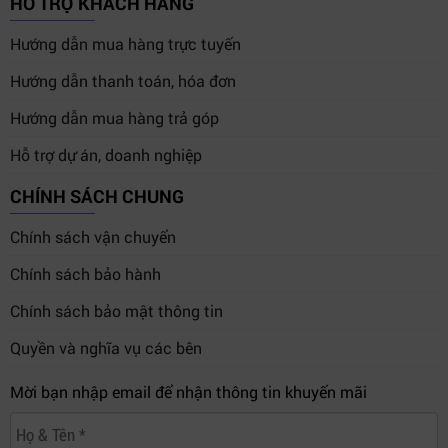
HỖ TRỢ KHÁCH HÀNG
Hướng dẫn mua hàng trực tuyến
Hướng dẫn thanh toán, hóa đơn
Hướng dẫn mua hàng trả góp
Hỗ trợ dự án, doanh nghiệp
CHÍNH SÁCH CHUNG
Nâng cấp hệ thống production với HyperDeck ISO Recorder
Chính sách vận chuyển
100G chuẩn SMPTE-2110 hiện đại.
Chính sách bảo hành
Chính sách bảo mật thông tin
4. Khả năng mở rộng SDI và Video IP
linh hoạt
Quyền và nghĩa vụ các bên
HyperDeck ISO Recorder 100G
hỗ trợ mở rộng cực kỳ
Mời bạn nhập email để nhận thông tin khuyến mãi
linh hoạt với nhiều chuẩn kết nối broadcast hiện đại.