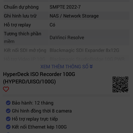
Chuẩn dự phòng
SMPTE 2022-7
Ghi hình lưu trữ
NAS / Network Storage
Hỗ trợ replay
Có
Tương thích phần
DaVinci Resolve
mềm
Kết nối SDI mở rộng
Blackmagic SDI Expander 8x12G
Hỗ trợ Video IP 10G
Blackmagic StudioBridge 10G PWR
XEM THÊM THÔNG SỐ
Cổng USB
USB-C
HyperDeck ISO Recorder 100G
Màn hình hiển thị
LCD sáng/tối
(HYPERD/UISO/100G)
Điều khiển tìm kiếm
Search Dial Active Clutch
Hệ thống tản nhiệt
Làm mát trước ra sau
Bảo hành: 12 tháng
Broadcast, replay thể thao,
Ứng dụng
Ghi hình đồng thời 8 camera
livestream
Hỗ trợ replay trực tiếp
Thương hiệu
Blackmagic Design
Kết nối Ethernet kép 100G