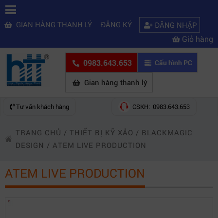
GIAN HÀNG THANH LÝ
ĐĂNG KÝ
ĐĂNG NHẬP
Giỏ hàng
0983.643.653
Cấu hình PC
Gian hàng thanh lý
Tư vấn khách hàng
CSKH: 0983.643.653
TRANG CHỦ
/
THIẾT BỊ KỸ XẢO
/
BLACKMAGIC
DESIGN
/
ATEM LIVE PRODUCTION
ATEM LIVE PRODUCTION