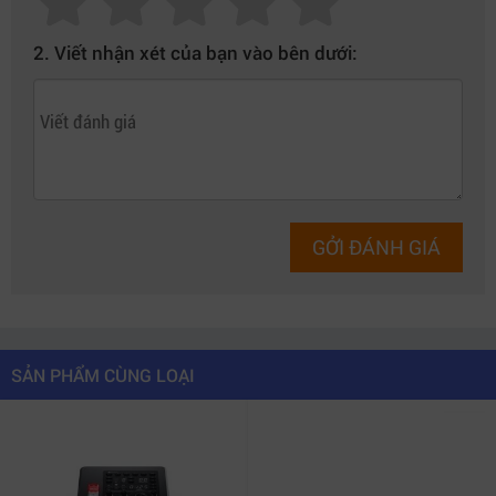
2. Viết nhận xét của bạn vào bên dưới:
GỞI ĐÁNH GIÁ
SẢN PHẨM CÙNG LOẠI
HyperDeck ISO Recorder 100G – Giải pháp ghi hình ISO 8
kênh dành cho broadcast chuyên nghiệp!