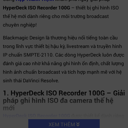
HyperDeck ISO Recorder 100G
– thiết bị ghi hình ISO
thế hệ mới dành riêng cho môi trường broadcast
chuyên nghiệp!
Blackmagic Design là thương hiệu nổi tiếng toàn cầu
trong lĩnh vực thiết bị hậu kỳ, livestream và truyền hình
IP chuẩn SMPTE-2110. Các dòng HyperDeck luôn được
đánh giá cao nhờ khả năng ghi hình ổn định, chất lượng
hình ảnh chuẩn broadcast và tích hợp mạnh mẽ với hệ
sinh thái DaVinci Resolve.
1. HyperDeck ISO Recorder 100G – Giải
pháp ghi hình ISO đa camera thế hệ
mới
HyperDeck ISO Recorder 100G
được thiết kế dành riêng
cho các hệ thống sản xuất trực tiếp chuyên nghiệp yêu
XEM THÊM