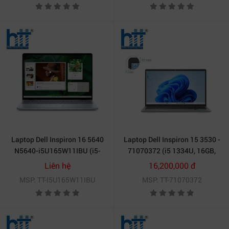
Laptop Dell Inspiron 16 5640
Laptop Dell Inspiron 15 3530 -
N5640-i5U165W11IBU (i5-
71070372 (i5 1334U, 16GB,
1334U/ Ram 16GB/ SSD
512GB, Full HD 120Hz,
Liên hệ
16,200,000 đ
512GB/ Windows 11 Home/
OfficeH24+365, Win11)
MSP: TT-I5U165W11IBU
MSP: TT-71070372
Office Home 2024/ Microsoft
365 Basic 1Y/ 1Y/ Xanh)