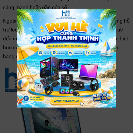
sáng mạnh hoặc gần cửa sổ.
Ngoài ra, công nghệ
Dell ComfortView
tích hợp cũng hỗ
trợ lọc ánh sáng xanh – giảm thiểu tác động tiêu cực
đến mắt khi sử dụng laptop trong thời gian dài, đặc biệt
hữu ích với sinh viên, nhân viên văn phòng làm việc
hàng giờ liền mỗi ngày.