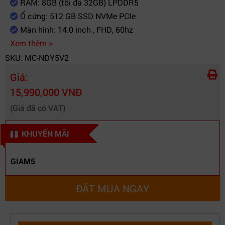
Không hỗ trợ
RAM: 8GB (tối đa 32GB) LPDDR5
mạng LAN
Ổ cứng: 512 GB SSD NVMe PCIe
Pin
3 Cell - 41Wh
Màn hình: 14.0 inch , FHD, 60hz
Đèn bàn
Xem thêm >
Không có
phím
SKU: MC-NDY5V2
Phụ kiện
Full box
Giá:
kèm theo
15,990,000 VNĐ
Bảo mật
Không có bảo mật vân tay
(Giá đã có VAT)
Âm thanh
Realtek High Definition Audio
Chất liệu
Nhựa
KHUYẾN MÃI
Kích thước
31.40cm x 22.62cm x 1.99cm
(DxRxC)
GIAM5
Khối lượng
1.536 kg
Bảo hành
12 tháng
ĐẶT MUA NGAY