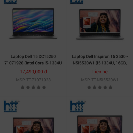
Laptop Dell 15 DC15250
Laptop Dell Inspiron 15 3530 -
71071928 (Intel Core i5-1334U
N5I5530W1 (i5 1334U, 16GB,
| 16GB | 512GB | Intel Graphics
512GB, Full HD 120Hz,
17,490,000 đ
Liên hệ
| 15.6 inch FHD IPS | Win 11 |
OfficeH24+365, Win11)
MSP: TT-71071928
MSP: TT-N5I5530W1
Bạc)