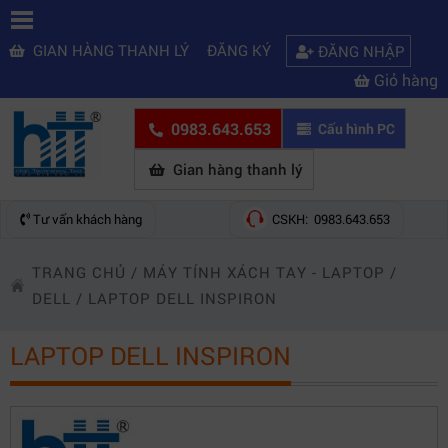
GIAN HÀNG THANH LÝ
ĐĂNG KÝ
ĐĂNG NHẬP
Giỏ hàng
0983.643.653
Cấu hình PC
Gian hàng thanh lý
Tư vấn khách hàng
CSKH: 0983.643.653
TRANG CHỦ
/
MÁY TÍNH XÁCH TAY - LAPTOP
/
DELL
/
LAPTOP DELL INSPIRON
LAPTOP DELL INSPIRON