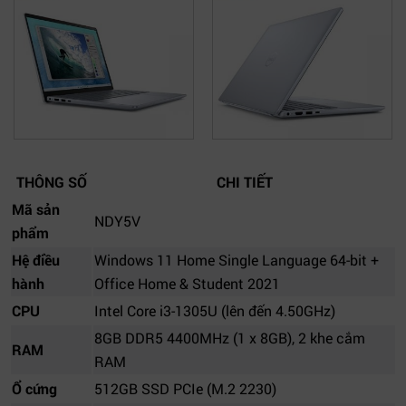
THÔNG SỐ
CHI TIẾT
Mã sản
NDY5V
phẩm
Hệ điều
Windows 11 Home Single Language 64-bit +
hành
Office Home & Student 2021
CPU
Intel Core i3-1305U (lên đến 4.50GHz)
8GB DDR5 4400MHz (1 x 8GB), 2 khe cắm
RAM
RAM
Ổ cứng
512GB SSD PCIe (M.2 2230)