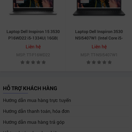
Laptop Dell Inspiron 15 3530
Laptop Dell Inspiron 3530
P16WD22 i5-1334U| 16GB|
N5I5407W1 (Intel Core i5-
512GB| 15.6 inch FHD| OB|
1334U | 8GB | 512GB | Intel
Liên hệ
Liên hệ
Win11+Office
UHD | 15.6 inch FHD 120Hz |
MSP: TT-P16WD22
MSP: TT-N5I5407W1
Win 11 | Office HS21 | Đen)
HỖ TRỢ KHÁCH HÀNG
Hướng dẫn mua hàng trực tuyến
Hướng dẫn thanh toán, hóa đơn
Hướng dẫn mua hàng trả góp