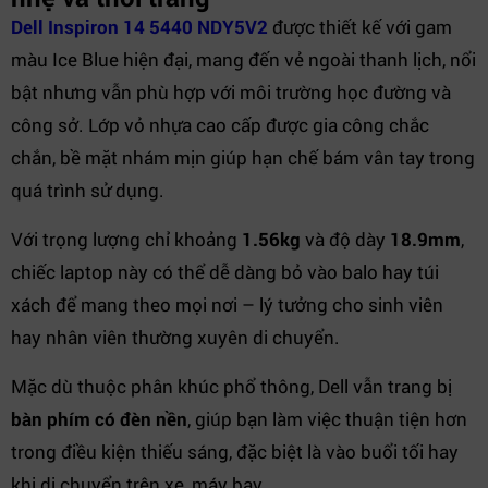
Dell Inspiron 14 5440 NDY5V2
được thiết kế với gam
màu Ice Blue hiện đại, mang đến vẻ ngoài thanh lịch, nổi
bật nhưng vẫn phù hợp với môi trường học đường và
công sở. Lớp vỏ nhựa cao cấp được gia công chắc
chắn, bề mặt nhám mịn giúp hạn chế bám vân tay trong
quá trình sử dụng.
Với trọng lượng chỉ khoảng
1.56kg
và độ dày
18.9mm
,
chiếc laptop này có thể dễ dàng bỏ vào balo hay túi
xách để mang theo mọi nơi – lý tưởng cho sinh viên
hay nhân viên thường xuyên di chuyển.
Mặc dù thuộc phân khúc phổ thông, Dell vẫn trang bị
bàn phím có đèn nền
, giúp bạn làm việc thuận tiện hơn
trong điều kiện thiếu sáng, đặc biệt là vào buổi tối hay
khi di chuyển trên xe, máy bay.