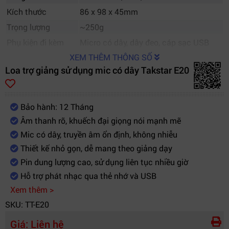
Kích thước
86 x 98 x 45mm
Trọng lượng
~250g
Phụ kiện đi kèm
Micro có dây, dây đeo, cáp sạc USB
XEM THÊM THÔNG SỐ
Loa trợ giảng sử dụng mic có dây Takstar E20
Bảo hành: 12 Tháng
Âm thanh rõ, khuếch đại giọng nói mạnh mẽ
Mic có dây, truyền âm ổn định, không nhiễu
Thiết kế nhỏ gọn, dễ mang theo giảng dạy
Pin dung lượng cao, sử dụng liên tục nhiều giờ
Hỗ trợ phát nhạc qua thẻ nhớ và USB
Xem thêm >
SKU: TT-E20
Giá:
Liên hệ