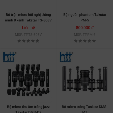
Bộ trộn micro hội nghị thông
Bộ nguồn phantom Takstar
minh 8 kênh Takstar TS-808V
PM-5
Liên hệ
800,000 đ
MSP: TT-TS-808V
MSP: TT-PM-5
Bộ micro thu âm trống jazz
Bộ micro trống Tasktar DMS-
Takstar DMS-D7
M7