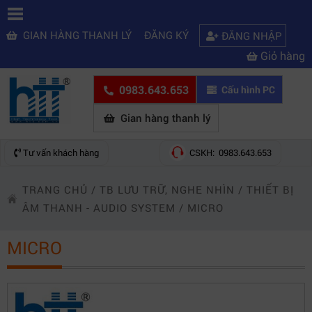
GIAN HÀNG THANH LÝ
ĐĂNG KÝ
ĐĂNG NHẬP
Giỏ hàng
0983.643.653
Cấu hình PC
Gian hàng thanh lý
Tư vấn khách hàng
CSKH: 0983.643.653
TRANG CHỦ
/
TB LƯU TRỮ, NGHE NHÌN
/
THIẾT BỊ
ÂM THANH - AUDIO SYSTEM
/
MICRO
MICRO