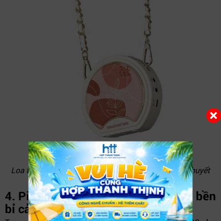
Loa trợ giảng Takstar E20 – Phát nhạc, giảng dạy, thuyết
trình tiện lợi
4. Pin dung lượng cao – Hoạt động bền
bỉ cả ngày