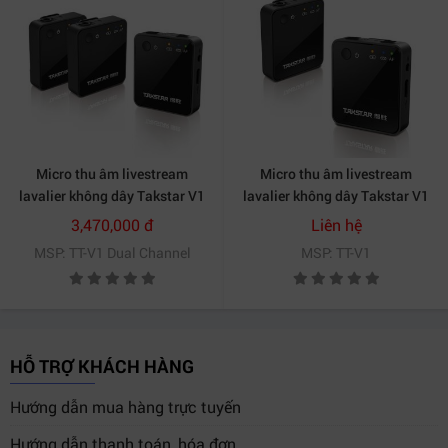
Micro thu âm livestream
Micro thu âm livestream
lavalier không dây Takstar V1
lavalier không dây Takstar V1
kênh kép
kênh đơn
3,470,000 đ
Liên hệ
MSP: TT-V1 Dual Channel
MSP: TT-V1
HỖ TRỢ KHÁCH HÀNG
Hướng dẫn mua hàng trực tuyến
Hướng dẫn thanh toán, hóa đơn