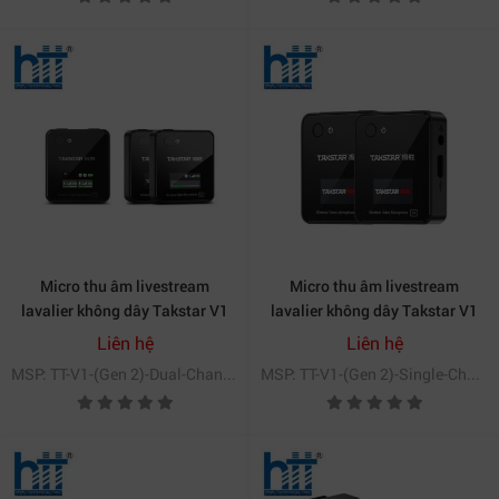
Micro thu âm livestream
Micro thu âm livestream
lavalier không dây Takstar V1
lavalier không dây Takstar V1
(Gen 2) kênh kép
(Gen 2) kênh đơn
Liên hệ
Liên hệ
MSP: TT-V1-(Gen 2)-Dual-Channel
MSP: TT-V1-(Gen 2)-Single-Channel