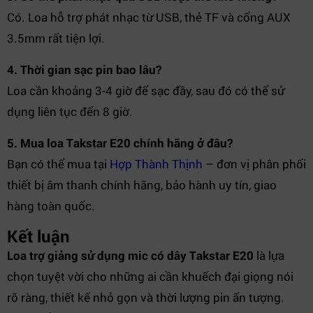
Có. Loa hỗ trợ phát nhạc từ USB, thẻ TF và cổng AUX
3.5mm rất tiện lợi.
4. Thời gian sạc pin bao lâu?
Loa cần khoảng 3-4 giờ để sạc đầy, sau đó có thể sử
dụng liên tục đến 8 giờ.
5. Mua loa Takstar E20 chính hãng ở đâu?
Bạn có thể mua tại
Hợp Thành Thịnh
– đơn vị phân phối
thiết bị âm thanh chính hãng, bảo hành uy tín, giao
hàng toàn quốc.
Kết luận
Loa trợ giảng sử dụng mic có dây Takstar E20
là lựa
chọn tuyệt vời cho những ai cần khuếch đại giọng nói
rõ ràng, thiết kế nhỏ gọn và thời lượng pin ấn tượng.