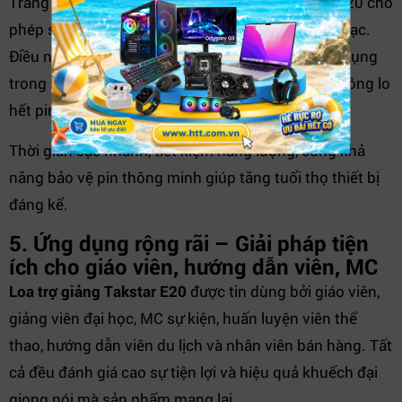
Trang bị viên pin Lithium 1800mAh, loa Takstar E20 cho
phép sử dụng liên tục từ 6 - 8 giờ chỉ với một lần sạc.
Điều này giúp người dùng hoàn toàn yên tâm sử dụng
trong suốt buổi giảng dài hoặc tour du lịch mà không lo
hết pin giữa chừng.
Thời gian sạc nhanh, tiết kiệm năng lượng, cùng khả
năng bảo vệ pin thông minh giúp tăng tuổi thọ thiết bị
đáng kể.
5. Ứng dụng rộng rãi – Giải pháp tiện
ích cho giáo viên, hướng dẫn viên, MC
Loa trợ giảng Takstar E20
được tin dùng bởi giáo viên,
giảng viên đại học, MC sự kiện, huấn luyện viên thể
thao, hướng dẫn viên du lịch và nhân viên bán hàng. Tất
cả đều đánh giá cao sự tiện lợi và hiệu quả khuếch đại
giọng nói mà sản phẩm mang lại.