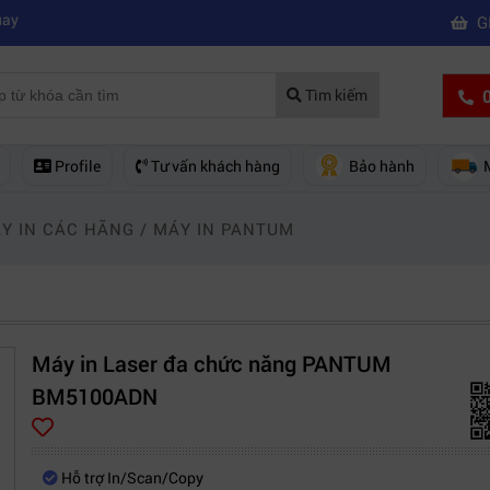
|
á rẻ nên mua của hãng nào?
Mách bạn 5 cách khắc phục laptop không 
G
0
Tìm kiếm
Profile
Tư vấn khách hàng
Bảo hành
Y IN CÁC HÃNG
/
MÁY IN PANTUM
Máy in Laser đa chức năng PANTUM
BM5100ADN
Hỗ trợ In/Scan/Copy