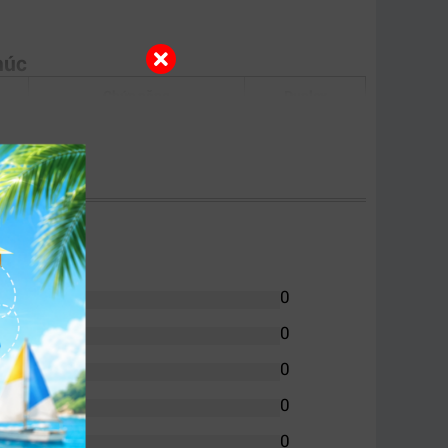
húc
Chức năng
Duplex
In/Copy/Scan
Có
In/Scan/Copy
Có
In/Scan/Copy
Có
In/Scan/Copy
Có
0
0
0
0
0