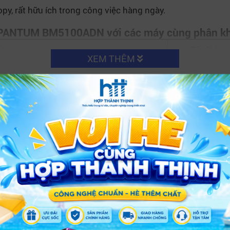
py, rất hữu ích trong công việc hàng ngày.
ng PANTUM BM5100ADN
với các máy cùng phân k
ẩm
Tốc độ in
XEM THÊM
40 ppm
28 ppm
30 ppm
32 ppm
hông?
 nhiều thiết bị trong mạng nội bộ.
tục.