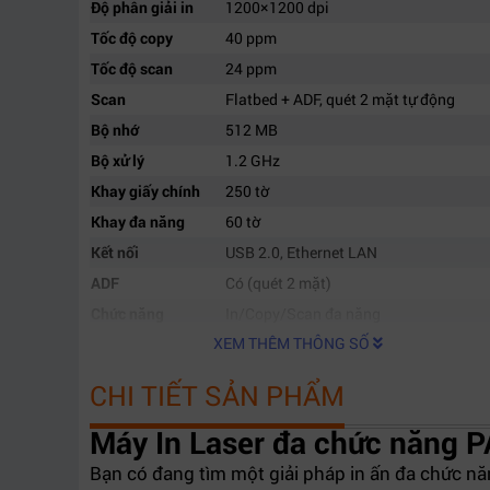
Độ phân giải in
1200×1200 dpi
Tốc độ copy
40 ppm
Tốc độ scan
24 ppm
Scan
Flatbed + ADF, quét 2 mặt tự động
Bộ nhớ
512 MB
Bộ xử lý
1.2 GHz
Khay giấy chính
250 tờ
Khay đa năng
60 tờ
Kết nối
USB 2.0, Ethernet LAN
ADF
Có (quét 2 mặt)
Chức năng
In/Copy/Scan đa năng
XEM THÊM THÔNG SỐ
CHI TIẾT SẢN PHẨM
Máy In Laser đa chức năng 
Bạn có đang tìm một giải pháp in ấn đa chức năn