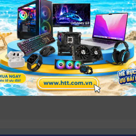
u cầu in ấn từ trung bình đến cao.
UM BM5100ADN
là lựa chọn tối ưu cho môi trường làm việc 
HÀNH THỊNH