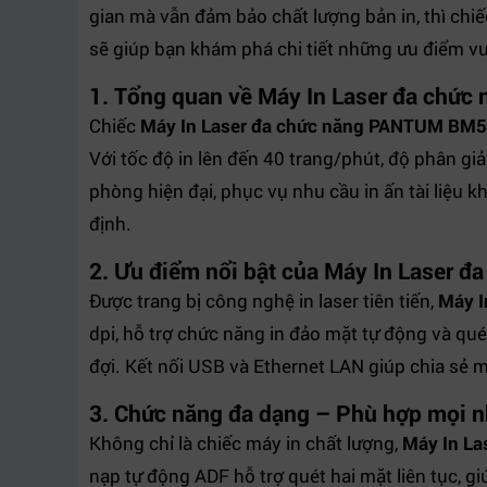
gian mà vẫn đảm bảo chất lượng bản in, thì chi
sẽ giúp bạn khám phá chi tiết những ưu điểm vượ
1. Tổng quan về
Máy In Laser đa chứ
Chiếc
Máy In Laser đa chức năng PANTUM B
Với tốc độ in lên đến 40 trang/phút, độ phân gi
phòng hiện đại, phục vụ nhu cầu in ấn tài liệu
định.
2. Ưu điểm nổi bật của
Máy In Laser 
Được trang bị công nghệ in laser tiên tiến,
Máy 
dpi, hỗ trợ chức năng in đảo mặt tự động và qu
đợi. Kết nối USB và Ethernet LAN giúp chia sẻ 
3. Chức năng đa dạng – Phù hợp mọi 
Không chỉ là chiếc máy in chất lượng,
Máy In L
nạp tự động ADF hỗ trợ quét hai mặt liên tục, gi