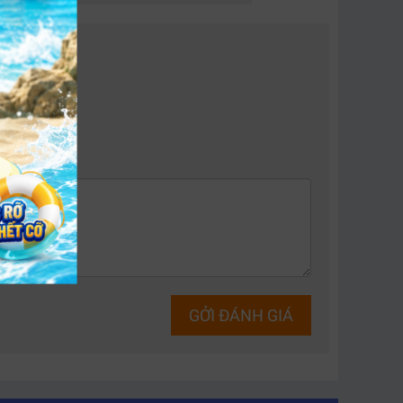
hiện đại nhờ khả năng in ấn nhanh, chức năng đa
GỞI ĐÁNH GIÁ