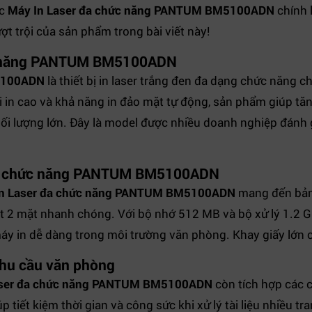
ếc
Máy In Laser đa chức năng PANTUM BM5100ADN
chính 
t trội của sản phẩm trong bài viết này!
c năng PANTUM BM5100ADN
M5100ADN
là thiết bị in laser trắng đen đa dạng chức năng c
ải in cao và khả năng in đảo mặt tự động, sản phẩm giúp tă
 khối lượng lớn. Đây là model được nhiều doanh nghiệp đánh
đa chức năng PANTUM BM5100ADN
In Laser đa chức năng PANTUM BM5100ADN
mang đến bản 
ét 2 mặt nhanh chóng. Với bộ nhớ 512 MB và bộ xử lý 1.2 G
máy in dễ dàng trong môi trường văn phòng. Khay giấy lớn 
nhu cầu văn phòng
aser đa chức năng PANTUM BM5100ADN
còn tích hợp các c
úp tiết kiệm thời gian và công sức khi xử lý tài liệu nhiều