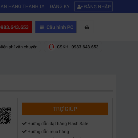
|
kết nối được wifi
Kinh nghiệm chọn mua máy quay phim giá rẻ bạn nên
IAN HÀNG THANH LÝ
ĐĂNG KÝ
ĐĂNG NHẬP
983.643.653
Cấu hình PC
Miễn phí vận chuyển
CSKH: 0983.643.653
TRỢ GIÚP
Hướng dẫn đặt hàng Flash Sale
Hướng dẫn mua hàng