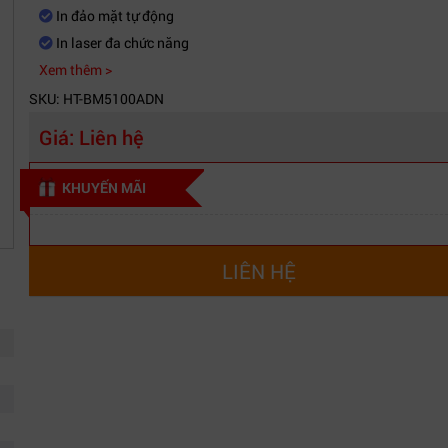
In đảo mặt tự động
In laser đa chức năng
Xem thêm >
SKU: HT-BM5100ADN
Giá:
Liên hệ
KHUYẾN MÃI
LIÊN HỆ