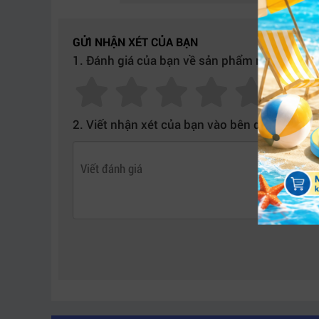
Có phù hợp cho văn phòng lớn không?
– Máy phù hợp cho văn phòng vừa và nhỏ với nh
GỬI NHẬN XÉT CỦA BẠN
1. Đánh giá của bạn về sản phẩm này:
Kết luận lại,
Máy In Laser đa chức năng PANT
nhiệm hữu ích và mức chi phí hợp lý.
Mọi chi tiết xin vui lòng liên hệ:
2. Viết nhận xét của bạn vào bên dưới:
CÔNG TY TNHH THƯƠNG MẠI DỊCH VỤ HỢP T
Website:
https://htt.com.vn