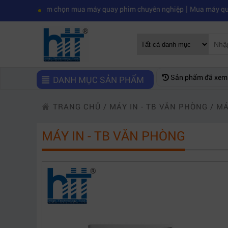
|
iệm chọn mua máy quay phim chuyên nghiệp
Mua máy quay phim hd gi
Sản phẩm đã xem
DANH MỤC SẢN PHẨM
TRANG CHỦ
/
MÁY IN - TB VĂN PHÒNG
/
MÁ
MÁY IN - TB VĂN PHÒNG