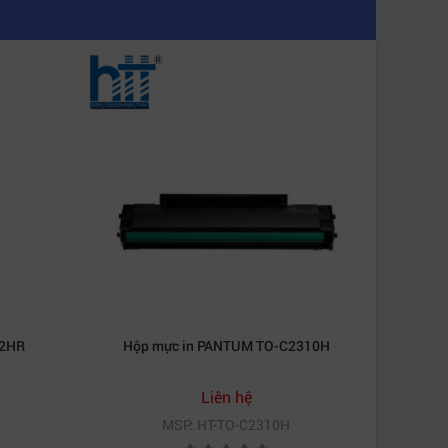
12HR
Hộp mực in PANTUM TO-C2310H
Liên hệ
MSP: HT-TO-C2310H