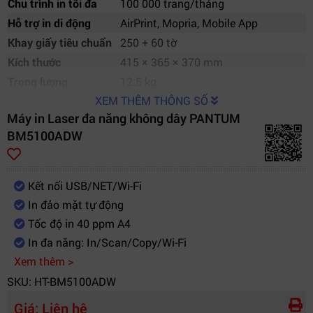
Chu trình in tối đa
100 000 trang/tháng
Hỗ trợ in di động
AirPrint, Mopria, Mobile App
Khay giấy tiêu chuẩn
250 + 60 tờ
Kích thước
415 × 365 × 370 mm
Trọng lượng
12.5 kg
XEM THÊM THÔNG SỐ
Máy in Laser đa năng không dây PANTUM
BM5100ADW
Kết nối USB/NET/Wi-Fi
In đảo mặt tự động
Tốc độ in 40 ppm A4
In đa năng: In/Scan/Copy/Wi-Fi
Xem thêm >
SKU: HT-BM5100ADW
Giá:
Liên hệ