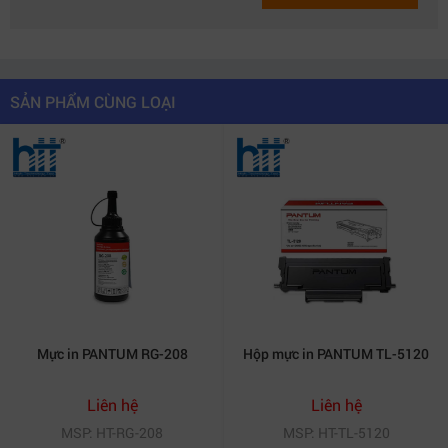
SẢN PHẨM CÙNG LOẠI
Máy in Pantum BM5100ADW – đa chức năng in/scan/copy.
2. Tính năng vượt trội của
Máy in Laser
đa năng không dây PANTUM
BM5100ADW
Máy in Laser đa năng không dây PANTUM
BM5100ADW
được trang bị loạt tính năng nổi bật đáp
ứng nhu cầu công việc đa dạng:
Mực in PANTUM RG-208
Hộp mực in PANTUM TL-5120
Tốc độ in nhanh:
Lên tới 40 ppm giúp hoàn thành
Liên hệ
Liên hệ
khối lượng lớn công việc chỉ trong thời gian ngắn, tiết
MSP: HT-RG-208
MSP: HT-TL-5120
kiệm thời gian và nâng cao hiệu suất văn phòng.