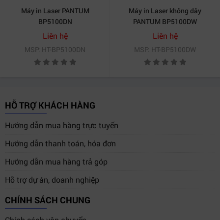
Nhóm làm việc thường xuyên scan và chia sẻ tài
Máy in Laser PANTUM
Máy in Laser không dây
liệu.
BP5100DN
PANTUM BP5100DW
Người dùng cá nhân có nhu cầu in nhiều trang và
Liên hệ
Liên hệ
chất lượng cao.
MSP: HT-BP5100DN
MSP: HT-BP5100DW
5. So sánh
Máy in Laser đa năng không
dây PANTUM BM5100ADW
với các sản
phẩm tương đương
HỖ TRỢ KHÁCH HÀNG
Tốc độ
Sản phẩm
Duplex
Kết nối
in
Hướng dẫn mua hàng trực tuyến
40
USB/LAN/Wi-
Hướng dẫn thanh toán, hóa đơn
PANTUM BM5100ADW
Có
ppm
Fi/NFC
Hướng dẫn mua hàng trả góp
Máy in đa năng HP
38
USB/LAN/Wi-
Có
Hỗ trợ dự án, doanh nghiệp
LaserJet Pro
ppm
Fi
CHÍNH SÁCH CHUNG
Máy in Brother MFC-
33
USB/LAN/Wi-
Có
L8900CDW
ppm
Fi
Chính sách vận chuyển