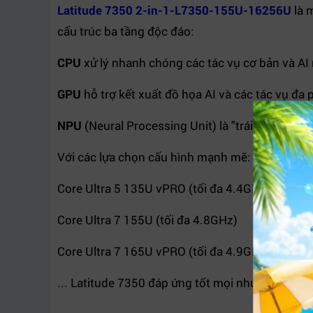
Latitude 7350 2-in-1-L7350-155U-16256U
là m
cấu trúc ba tầng độc đáo:
CPU
xử lý nhanh chóng các tác vụ cơ bản và AI 
GPU
hỗ trợ kết xuất đồ họa AI và các tác vụ đa 
NPU
(Neural Processing Unit) là "trái tim AI" – 
Với các lựa chọn cấu hình mạnh mẽ:
Core Ultra 5 135U vPRO (tối đa 4.4GHz)
Core Ultra 7 155U (tối đa 4.8GHz)
Core Ultra 7 165U vPRO (tối đa 4.9GHz)
... Latitude 7350 đáp ứng tốt mọi nhu cầu công