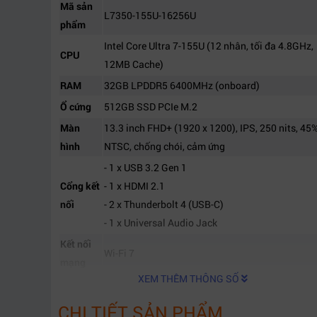
Mã sản
L7350-155U-16256U
phẩm
Intel Core Ultra 7-155U (12 nhân, tối đa 4.8GHz,
CPU
12MB Cache)
RAM
32GB LPDDR5 6400MHz (onboard)
Ổ cứng
512GB SSD PCIe M.2
Màn
13.3 inch FHD+ (1920 x 1200), IPS, 250 nits, 45
hình
NTSC, chống chói, cảm ứng
- 1 x USB 3.2 Gen 1
Cổng kết
- 1 x HDMI 2.1
nối
- 2 x Thunderbolt 4 (USB-C)
- 1 x Universal Audio Jack
Kết nối
Wi-Fi 7
mạng
XEM THÊM THÔNG SỐ
CHI TIẾT SẢN PHẨM