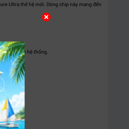
 Core Ultra thế hệ mới. Dòng chip này mang đến
ệm tài nguyên hệ thống.