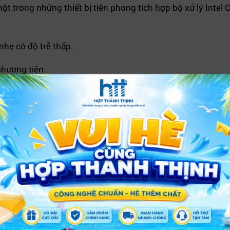
ột trong những thiết bị tiên phong tích hợp bộ xử lý Intel
nhẹ có độ trễ thấp.
phương tiện.
chuyên xử lý các tác vụ AI phức tạp và liên tục, giúp tiết ki
 việc từ cơ bản đến chuyên sâu.