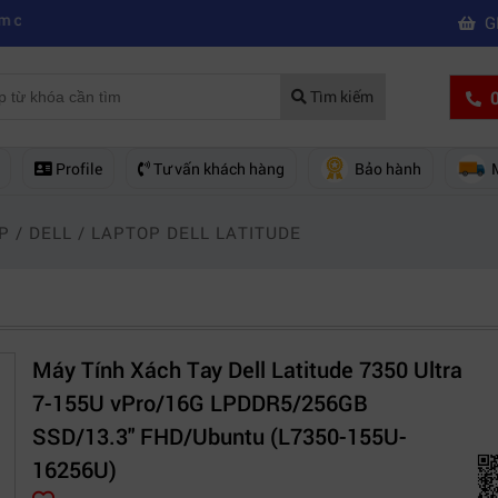
|
|
iệp
Mua máy quay phim hd giá rẻ nên mua của hãng nào?
Mách bạn 5
G
0
Tìm kiếm
Profile
Tư vấn khách hàng
Bảo hành
P
/
DELL
/
LAPTOP DELL LATITUDE
Máy Tính Xách Tay Dell Latitude 7350 Ultra
7-155U vPro/16G LPDDR5/256GB
SSD/13.3" FHD/Ubuntu (L7350-155U-
16256U)