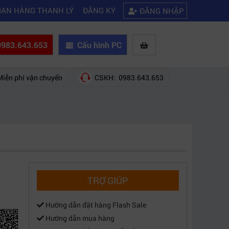
|
 cách khắc phục laptop không kết nối được wifi
Kinh nghiệm chọn mua
IAN HÀNG THANH LÝ
ĐĂNG KÝ
ĐĂNG NHẬP
983.643.653
Cấu hình PC
Miễn phí vận chuyển
CSKH: 0983.643.653
TRỢ GIÚP
Hướng dẫn đặt hàng Flash Sale
Hướng dẫn mua hàng