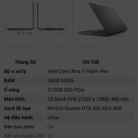
Thông Số
Chi Tiết
Bộ vi xử lý
Intel Core Ultra 7-165H vPro
RAM
16GB DDR5
Ổ cứng
512GB SSD PCIe
Màn hình
15.6inch FHD (1920 x 1080), 400 nits
Card đồ họa
NVIDIA Quadro RTX 500 ADA 4GB
Hệ điều hành
Linux
Đèn bàn phím
Có
Kết nối mạng LAN
Có