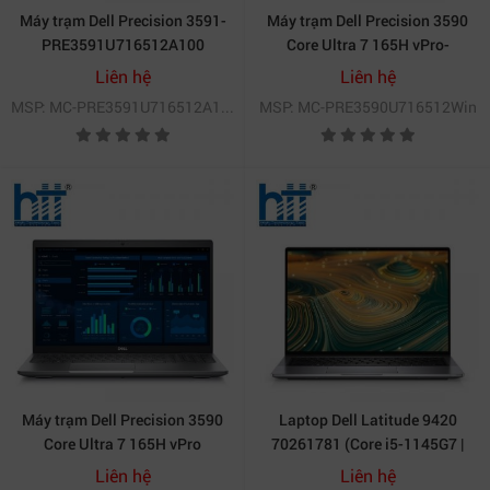
Máy trạm Dell Precision 3591-
Máy trạm Dell Precision 3590
PRE3591U716512A100
Core Ultra 7 165H vPro-
PRE3590U716512Win
Liên hệ
Liên hệ
MSP: MC-PRE3591U716512A100
MSP: MC-PRE3590U716512Win
Máy trạm Dell Precision 3590
Laptop Dell Latitude 9420
Core Ultra 7 165H vPro
70261781 (Core i5-1145G7 |
PRE3590U716512Linux
16GB | 512GB | Intel Iris Xe | 14
Liên hệ
Liên hệ