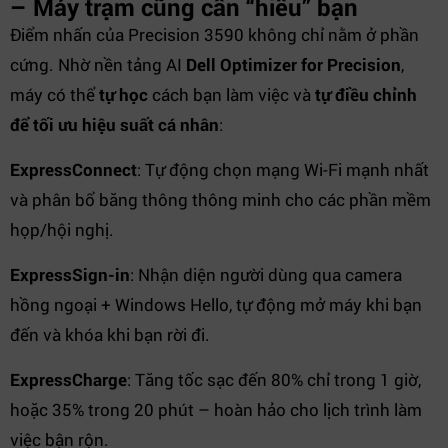
– Máy trạm cũng cần “hiểu” bạn
Điểm nhấn của Precision 3590 không chỉ nằm ở phần
cứng. Nhờ nền tảng AI
Dell Optimizer for Precision
,
máy có thể
tự học
cách bạn làm việc và
tự điều chỉnh
để tối ưu hiệu suất cá nhân
:
ExpressConnect
: Tự động chọn mạng Wi-Fi mạnh nhất
và phân bổ băng thông thông minh cho các phần mềm
họp/hội nghị.
ExpressSign-in
: Nhận diện người dùng qua camera
hồng ngoại + Windows Hello, tự động mở máy khi bạn
đến và khóa khi bạn rời đi.
ExpressCharge
: Tăng tốc sạc đến 80% chỉ trong 1 giờ,
hoặc 35% trong 20 phút – hoàn hảo cho lịch trình làm
việc bận rộn.