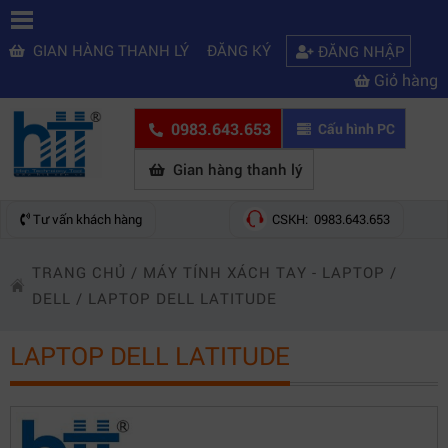
GIAN HÀNG THANH LÝ
ĐĂNG KÝ
ĐĂNG NHẬP
Giỏ hàng
0983.643.653
Cấu hình PC
Gian hàng thanh lý
Tư vấn khách hàng
CSKH: 0983.643.653
TRANG CHỦ
/
MÁY TÍNH XÁCH TAY - LAPTOP
/
DELL
/
LAPTOP DELL LATITUDE
LAPTOP DELL LATITUDE