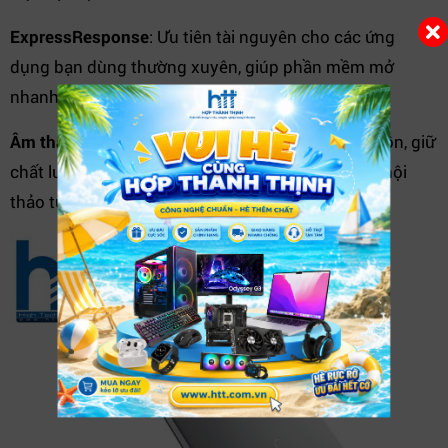
ExpressResponse
: Ưu tiên tài nguyên cho các ứng
dụng bạn dùng thường xuyên, giúp phần mềm mở
nhanh và chạy mượt.
Âm thanh thông minh
: Giảm nhiễu nền, lọc tiếng ồn, giữ
chất lượng âm thanh sắc nét trong các cuộc gọi, hội
thảo từ xa.