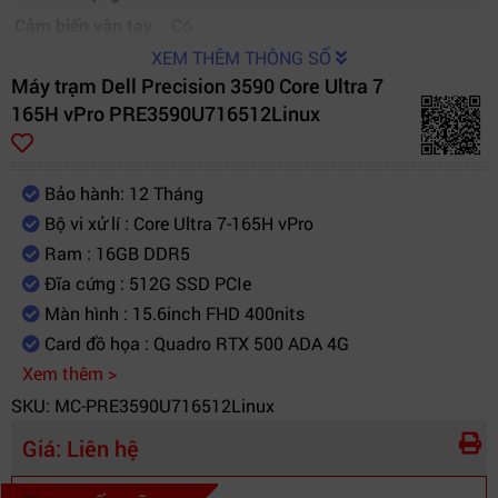
Cảm biến vân tay
Có
XEM THÊM THÔNG SỐ
Máy trạm Dell Precision 3590 Core Ultra 7
165H vPro PRE3590U716512Linux
Bảo hành: 12 Tháng
Bộ vi xử lí : Core Ultra 7-165H vPro
Ram : 16GB DDR5
Đĩa cứng : 512G SSD PCIe
Màn hình : 15.6inch FHD 400nits
Card đồ họa : Quadro RTX 500 ADA 4G
Xem thêm >
SKU: MC-PRE3590U716512Linux
Giá:
Liên hệ