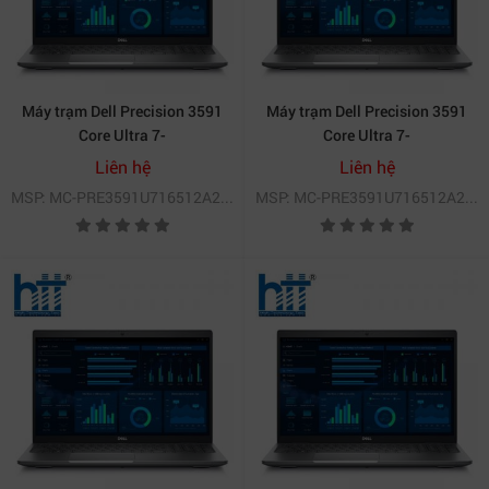
Máy trạm Dell Precision 3591
Máy trạm Dell Precision 3591
Core Ultra 7-
Core Ultra 7-
PRE3591U716512A2000
PRE3591U716512A2000
Liên hệ
Liên hệ
MSP: MC-PRE3591U716512A2000
MSP: MC-PRE3591U716512A2000