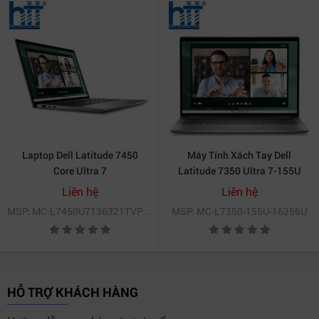
Laptop Dell Latitude 7450
Máy Tính Xách Tay Dell
Core Ultra 7
Latitude 7350 Ultra 7-155U
L7450U7136321TVPRO (165U
vPro/16G LPDDR5/256GB
Liên hệ
Liên hệ
vPro/ 32GB/ 1T SSD PCIE)
SSD/13.3" FHD/Ubuntu
MSP: MC-L7450U7136321TVPRO
MSP: MC-L7350-155U-16256U
(L7350-155U-16256U)
HỖ TRỢ KHÁCH HÀNG