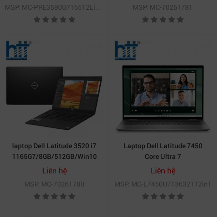
inch FHD+ | Windows 10 Pro |
MSP: MC-PRE3590U716512Linux
MSP: MC-70261781
Xám)
laptop Dell Latitude 3520 i7
Laptop Dell Latitude 7450
1165G7/8GB/512GB/Win10
Core Ultra 7
Pro (70261780)
L7450U7136321T2in1 (165U
Liên hệ
Liên hệ
vPro/ 32GB/ 1T SSD PCIE)
MSP: MC-70261780
MSP: MC-L7450U7136321T2in1