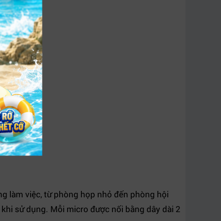
g làm việc, từ phòng họp nhỏ đến phòng hội
p khi sử dụng. Mỗi micro được nối bằng dây dài 2