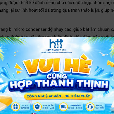
ụng được thiết kế dành riêng cho các cuộc họp nhóm, hội n
ang lại sự linh hoạt tối đa trong quá trình thảo luận, giúp n
ang bị micro condenser độ nhạy cao, giúp bắt âm chuẩn xác
n cùng đường truyền âm thanh ổn định giúp đảm bảo chất 