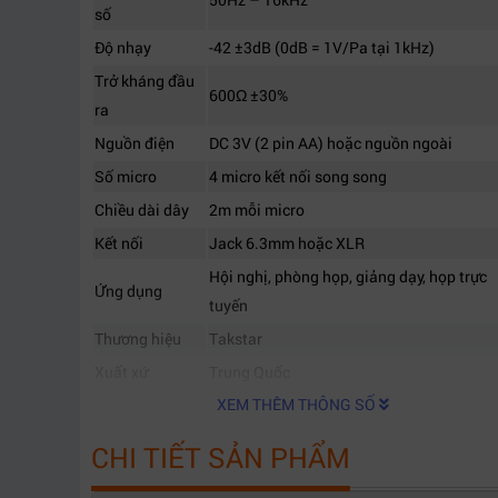
số
Độ nhạy
-42 ±3dB (0dB = 1V/Pa tại 1kHz)
Trở kháng đầu
600Ω ±30%
ra
Nguồn điện
DC 3V (2 pin AA) hoặc nguồn ngoài
Số micro
4 micro kết nối song song
Chiều dài dây
2m mỗi micro
Kết nối
Jack 6.3mm hoặc XLR
Hội nghị, phòng họp, giảng dạy, họp trực
Ứng dụng
tuyến
Thương hiệu
Takstar
Xuất xứ
Trung Quốc
XEM THÊM THÔNG SỐ
CHI TIẾT SẢN PHẨM