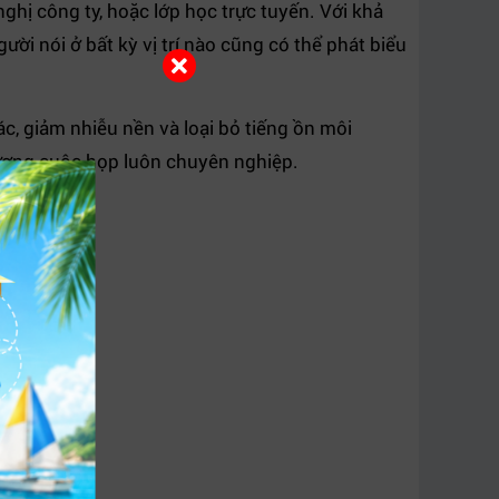
ghị công ty, hoặc lớp học trực tuyến. Với khả
gười nói ở bất kỳ vị trí nào cũng có thể phát biểu
, giảm nhiễu nền và loại bỏ tiếng ồn môi
lượng cuộc họp luôn chuyên nghiệp.