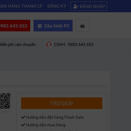
|
|
hãng nào?
Mách bạn 5 cách khắc phục laptop không kết nối được wifi
IAN HÀNG THANH LÝ
ĐĂNG KÝ
ĐĂNG NHẬP
983.643.653
Cấu hình PC
Miễn phí vận chuyển
CSKH: 0983.643.653
TRỢ GIÚP
Hướng dẫn đặt hàng Flash Sale
Hướng dẫn mua hàng