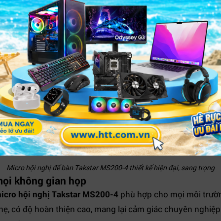
Micro hội nghị để bàn Takstar MS200-4 thiết kế hiện đại, sang trọng
 mọi không gian họp
icro hội nghị Takstar MS200-4
phù hợp cho mọi môi trườn
nhẹ, có độ hoàn thiện cao, mang lại cảm giác chuyên nghiệ