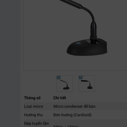
Thông số
Chi tiết
Loại micro
Micro condenser để bàn
Hướng thu
Đơn hướng (Cardioid)
Đáp tuyến tần
50Hz – 16kHz