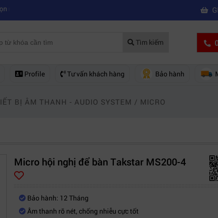
|
quay phim chuyên nghiệp
Mua máy quay phim hd giá rẻ nên mua của 
G
0
Tìm kiếm
Profile
Tư vấn khách hàng
Bảo hành
IẾT BỊ ÂM THANH - AUDIO SYSTEM
/
MICRO
Micro hội nghị để bàn Takstar MS200-4
Bảo hành: 12 Tháng
Âm thanh rõ nét, chống nhiễu cực tốt