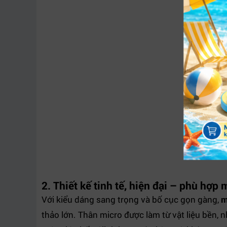
2. Thiết kế tinh tế, hiện đại – phù hợp
Với kiểu dáng sang trọng và bố cục gọn gàng,
m
thảo lớn. Thân micro được làm từ vật liệu bền, 