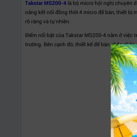
Takstar MS200-4
là bộ micro hội nghị chuyên d
năng kết nối đồng thời 4 micro để bàn, thiết bị m
rõ ràng và tự nhiên.
Điểm nổi bật của Takstar MS200-4 nằm ở việc tr
trường. Bên cạnh đó, thiết kế để bàn chắc chắ