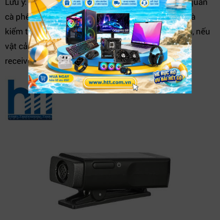
Lưu ý: trong môi trường rất ồn ( ngoài đường lớn, quán
cà phê nhiều người ), nên chọn mức lọc cao hơn và
kiểm tra thử trước để chọn mức phù hợp. Ngoài ra, nếu
vật cản nhiều (tường, kính, kim loại) giữa micro và
receiver, dao động tín hiệu có thể xảy ra.