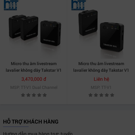
Micro thu âm livestream
Micro thu âm livestream
lavalier không dây Takstar V1
lavalier không dây Takstar V1
kênh kép
kênh đơn
3,470,000 đ
Liên hệ
MSP: TT-V1 Dual Channel
MSP: TT-V1
HỖ TRỢ KHÁCH HÀNG
Hướng dẫn mua hàng trực tuyến