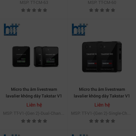
MSP: TT-CM-63
MSP: TT-CM-60
Micro thu âm livestream
Micro thu âm livestream
lavalier không dây Takstar V1
lavalier không dây Takstar V1
(Gen 2) kênh kép
(Gen 2) kênh đơn
Liên hệ
Liên hệ
MSP: TT-V1-(Gen 2)-Dual-Channel
MSP: TT-V1-(Gen 2)-Single-Channel