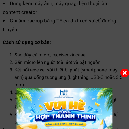
Dùng kèm máy ảnh, máy quay, điện thoại làm
content creator
Ghi âm backup bằng TF card khi có sự cố đường
truyền
Cách sử dụng cơ bản:
Sạc đầy cả micro, receiver và case.
Gắn micro lên người (cài áo) và bật nguồn.
Kết nối receiver với thiết bị phát (smartphone, máy
ảnh) qua cổng tương ứng (Lightning, USB-C hoặc 3.5
mm).
Chọn mức lọc ồn phù hợp (mức 1, 2 hoặc 3).
Giám sát âm qua tai nghe (nếu cần) và bắt đầu ghi
âm / livestream.
Sau khi sử dụng, có thể lưu bản ghi vào TF card để
backup.