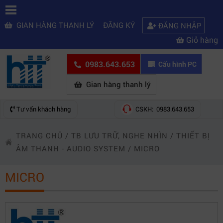
GIAN HÀNG THANH LÝ
ĐĂNG KÝ
ĐĂNG NHẬP
Giỏ hàng
0983.643.653
Cấu hình PC
Gian hàng thanh lý
Tư vấn khách hàng
CSKH: 0983.643.653
TRANG CHỦ
/
TB LƯU TRỮ, NGHE NHÌN
/
THIẾT BỊ
ÂM THANH - AUDIO SYSTEM
/
MICRO
MICRO