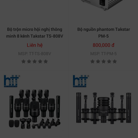
Bộ trộn micro hội nghị thông
Bộ nguồn phantom Takstar
minh 8 kênh Takstar TS-808V
PM-5
Liên hệ
800,000 đ
MSP: TT-TS-808V
MSP: TT-PM-5