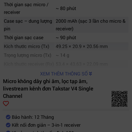
Thời gian sạc micro /
~ 80 phút
receiver
Case sạc – dung lượng
2000 mAh (sạc 3 lần cho micro &
pin
receiver)
Thời gian sạc case
~ 90 phút
Kích thước micro (Tx)
49.25 × 20.9 × 20.56 mm
Trọng lượng micro (Tx)
~ 14 g
Kích thước receiver (Rx)
53.4 × 43.63 × 22.09 mm
Trọng lượng receiver
~ 18.7 g
XEM THÊM THÔNG SỐ
Micro không dây ghi âm, lọc tạp âm,
Điện áp đầu vào
DC 4.8 – 5.4 V
livestream kênh đơn Takstar V4 Single
Chế độ lọc ồn
3 mức (Noise Reduction) lựa chọn
Channel
Bảo hành: 12 Tháng
Kết nối đơn giản – 3-in-1 receiver