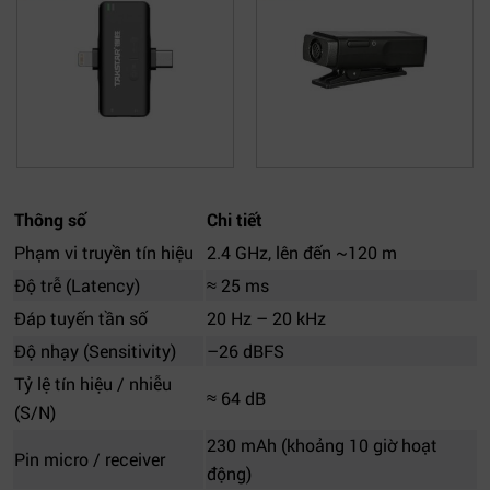
Thông số
Chi tiết
Phạm vi truyền tín hiệu
2.4 GHz, lên đến ~120 m
Độ trễ (Latency)
≈ 25 ms
Đáp tuyến tần số
20 Hz – 20 kHz
Độ nhạy (Sensitivity)
–26 dBFS
Tỷ lệ tín hiệu / nhiễu
≈ 64 dB
(S/N)
230 mAh (khoảng 10 giờ hoạt
Pin micro / receiver
động)