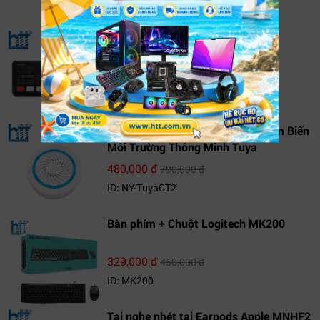
ID: NY-MU8F2
ATEM MINI
7,844,000 đ
8,715,000 đ
ID: NY-ATEM MINI
Tuya CT2- Chuông Đèn Báo & Cảm Biến
Môi Trường Thông Minh Tuya
480,000 đ
790,000 đ
ID: NY-TuyaCT2
Bàn phím + Chuột Logitech MK200
329,000 đ
450,000 đ
ID: MK200
Tai nghe nhét tai Earpods Apple MNHF2