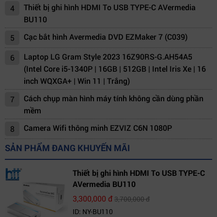
Thiết bị ghi hình HDMI To USB TYPE-C AVermedia
4
BU110
Cạc bắt hình Avermedia DVD EZMaker 7 (C039)
5
Laptop LG Gram Style 2023 16Z90RS-G.AH54A5
6
(Intel Core i5-1340P | 16GB | 512GB | Intel Iris Xe | 16
inch WQXGA+ | Win 11 | Trắng)
Cách chụp màn hình máy tính không cần dùng phần
7
mềm
Camera Wifi thông minh EZVIZ C6N 1080P
8
SẢN PHẨM ĐANG KHUYẾN MÃI
Thiết bị ghi hình HDMI To USB TYPE-C
AVermedia BU110
3,300,000 đ
3,700,000 đ
ID: NY-BU110