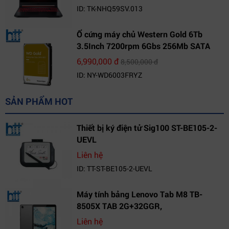
15.6 FHD IPS | Win10
ID: TK-NHQ59SV.013
Ổ cứng máy chủ Western Gold 6Tb
3.5Inch 7200rpm 6Gbs 256Mb SATA
(WD6003FRYZ)
6,990,000 đ
8,500,000 đ
ID: NY-WD6003FRYZ
SẢN PHẨM HOT
Thiết bị ký điện tử Sig100 ST-BE105-2-
UEVL
Liên hệ
ID: TT-ST-BE105-2-UEVL
Máy tính bảng Lenovo Tab M8 TB-
8505X TAB 2G+32GGR,
VN_ZA5H0096VN
Liên hệ