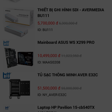
THIẾT BỊ GHI HÌNH SDI - AVERMEDIA
BU111
5,700,000 đ
6,300,000 đ
ID: BU111
Mainboard ASUS WS X299 PRO
10,499,000 đ
11,023,950 đ
ID: MAAS0208
TỦ SẠC THÔNG MINH AVER E32C
51,500,000 đ
55,000,000 đ
ID: NY_AVER E32C
Laptop HP Pavilion 15-cb540TX