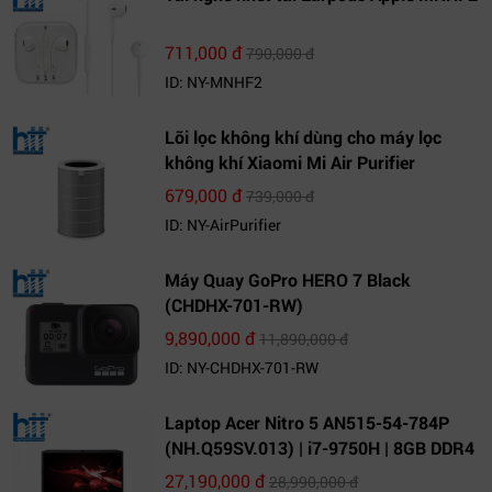
711,000 đ
790,000 đ
ID: NY-MNHF2
Lõi lọc không khí dùng cho máy lọc
không khí Xiaomi Mi Air Purifier
679,000 đ
739,000 đ
ID: NY-AirPurifier
Máy Quay GoPro HERO 7 Black
(CHDHX-701-RW)
9,890,000 đ
11,890,000 đ
ID: NY-CHDHX-701-RW
Laptop Acer Nitro 5 AN515-54-784P
(NH.Q59SV.013) | i7-9750H | 8GB DDR4
| 1TB HDD | GeForce GTX 1650 4GB |
27,190,000 đ
28,990,000 đ