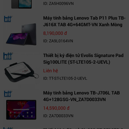
ID: ZA5H0096VN
Máy tính bảng Lenovo Tab P11 Plus TB-
J616X TAB 4G+64GMT-VN Xanh Mòng
Két_ZA9L0164VN
8,190,000 đ
ID: ZA9L0164VN
Thiết bị ký điện tử Evolis Signature Pad
Sig100LITE (ST-LTE105-2-UEVL)
Liên hệ
ID: TT-ST-LTE105-2-UEVL
Máy tính bảng Lenovo TB-J706L TAB
4G+128GSG-VN_ZA7D0033VN
14,590,000 đ
ID: ZA7D0033VN