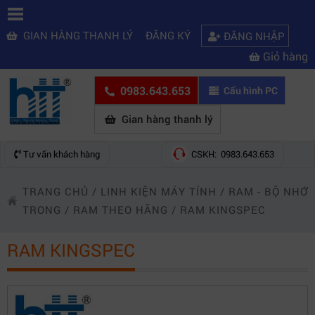
GIAN HÀNG THANH LÝ
ĐĂNG KÝ
ĐĂNG NHẬP
Giỏ hàng
0983.643.653
Cấu hình PC
Gian hàng thanh lý
Tư vấn khách hàng
CSKH: 0983.643.653
TRANG CHỦ
/
LINH KIỆN MÁY TÍNH
/
RAM - BỘ NHỚ
TRONG
/
RAM THEO HÃNG
/
RAM KINGSPEC
RAM KINGSPEC