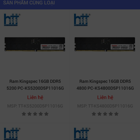
SẢN PHẨM CÙNG LOẠI
trong thời gian dài.
Ram Kingspec 16GB DDR5
Ram Kingspec 16GB DDR5
5200 PC-KS5200D5P11016G
4800 PC-KS4800D5P11016G
Liên hệ
Liên hệ
MSP: TT-KS5200D5P11016G
MSP: TT-KS4800D5P11016G