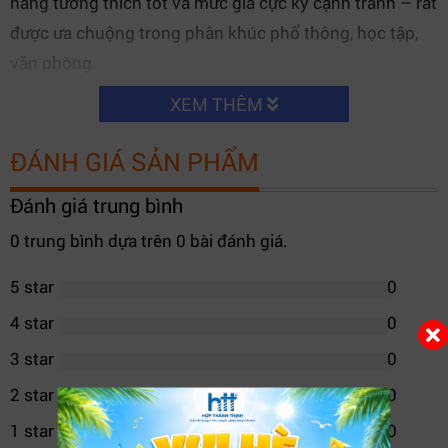
năng tương thích tốt và mức giá cực kỳ cạnh tranh – rất
được ưa chuộng trong phân khúc phổ thông, học tập,
văn phòng.
XEM THÊM
ĐÁNH GIÁ SẢN PHẨM
Đánh giá trung bình
0 trung bình dựa trên 0 bài đánh giá.
5 star
0
4 star
0
3 star
0
2 star
0
1 star
0