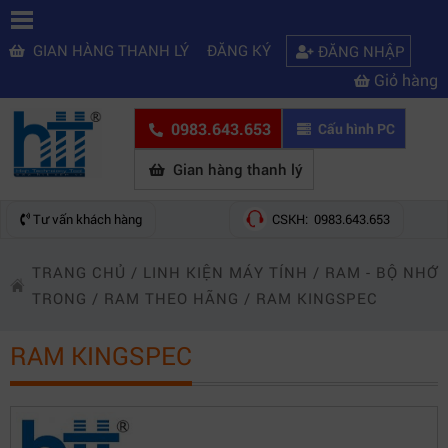
GIAN HÀNG THANH LÝ
ĐĂNG KÝ
ĐĂNG NHẬP
Giỏ hàng
0983.643.653
Cấu hình PC
Gian hàng thanh lý
Tư vấn khách hàng
CSKH: 0983.643.653
TRANG CHỦ
/
LINH KIỆN MÁY TÍNH
/
RAM - BỘ NHỚ
TRONG
/
RAM THEO HÃNG
/
RAM KINGSPEC
RAM KINGSPEC