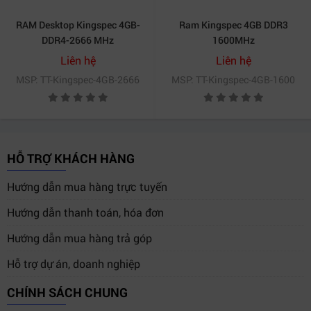
1. RAM KingSpec 16GB DDR4 3200MHz có phù hợp
cho gaming không?
RAM Desktop Kingspec 4GB-
Ram Kingspec 4GB DDR3
DDR4-2666 MHz
1600MHz
Có! Với bus 3200MHz và dung lượng 16GB, RAM
Liên hệ
Liên hệ
KingSpec hoàn toàn đáp ứng nhu cầu gaming nặng,
MSP: TT-Kingspec-4GB-2666
MSP: TT-Kingspec-4GB-1600
đặc biệt là các tựa game AAA.
2. Có thể lắp RAM KingSpec vào laptop không?
Phiên bản này là UDIMM (288-pin) nên chỉ dùng cho
HỖ TRỢ KHÁCH HÀNG
PC, workstation. Laptop cần loại SO-DIMM khác.
Hướng dẫn mua hàng trực tuyến
3. Nên dùng 1 thanh 16GB hay 2 thanh 8GB?
Hướng dẫn thanh toán, hóa đơn
Nếu mainboard hỗ trợ dual-channel, dùng 2 thanh 8GB
sẽ tối ưu hơn cho tốc độ. Tuy nhiên, 1 thanh 16GB giúp
Hướng dẫn mua hàng trả góp
dễ dàng nâng cấp sau này.
Hỗ trợ dự án, doanh nghiệp
4. RAM KingSpec có tương thích với mainboard cũ
CHÍNH SÁCH CHUNG
không?