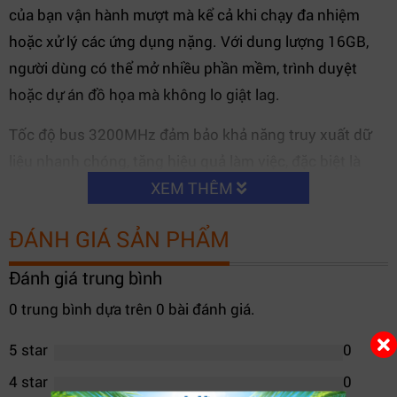
của bạn vận hành mượt mà kể cả khi chạy đa nhiệm
hoặc xử lý các ứng dụng nặng. Với dung lượng 16GB,
người dùng có thể mở nhiều phần mềm, trình duyệt
hoặc dự án đồ họa mà không lo giật lag.
Tốc độ bus 3200MHz đảm bảo khả năng truy xuất dữ
liệu nhanh chóng, tăng hiệu quả làm việc, đặc biệt là
trong các lĩnh vực như thiết kế, kỹ thuật, lập trình,
XEM THÊM
gaming và render video.
ĐÁNH GIÁ SẢN PHẨM
Đánh giá trung bình
0 trung bình dựa trên 0 bài đánh giá.
5 star
0
4 star
0