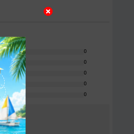
0
0
0
0
0
 ngày.
ảo hoạt động trơn tru, không kẹt ruy băng.
 thời gian cho người dùng.
ông nhòe chữ.
doanh nghiệp.