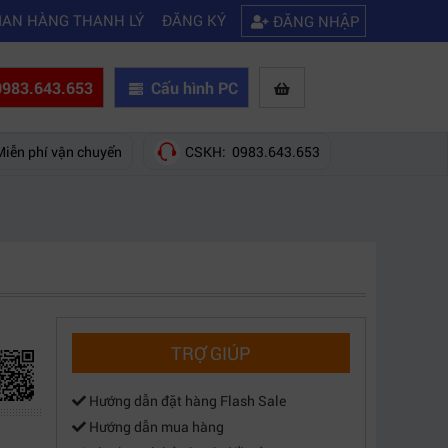
|
ớng dẫn tự build PC chơi game, tưởng không dễ mà dễ không tưởng
NH
IAN HÀNG THANH LÝ
ĐĂNG KÝ
ĐĂNG NHẬP
983.643.653
Cấu hình PC
Miễn phí vận chuyển
CSKH: 0983.643.653
TRỢ GIÚP
Hướng dẫn đặt hàng Flash Sale
Hướng dẫn mua hàng