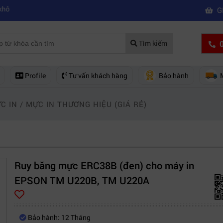
|
|
ược wifi
Kinh nghiệm chọn mua máy quay phim giá rẻ bạn nên biết
Hư
G
0
Tìm kiếm
Profile
Tư vấn khách hàng
Bảo hành
C IN
/
MỰC IN THƯƠNG HIỆU (GIÁ RẺ)
Ruy băng mực ERC38B (đen) cho máy in
EPSON TM U220B, TM U220A
Bảo hành: 12 Tháng