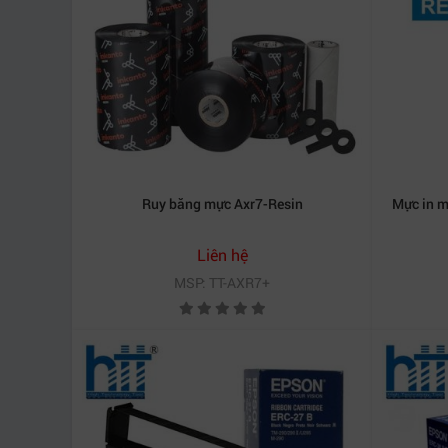
đơn EPSON TM-U220B hoặc TM-U220A. Đừng để 
Thành Thịnh để yên tâm sử dụng lâu dài.
Mọi chi tiết xin vui lòng liên hệ:
CÔNG TY TNHH THƯƠNG MẠI DỊCH VỤ HỢP T
Địa chỉ:
406/55 Cộng Hòa, Phường Tân Bình, Th
Website:
https://htt.com.vn
Ruy băng mực Axr7-Resin
Mực in 
Liên hệ
MSP: TT-AXR7+