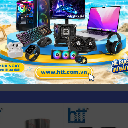
38B (đen)
ác ngành nghề yêu cầu in hóa đơn, chứng từ hoặc báo cáo 
 nhanh, rõ nét.
n bán hàng dễ đọc và lưu trữ được lâu.
oặc phiếu giao dịch.
kế toán, kiểm soát nội bộ.
y băng mực ERC38B
 một số điểm sau:
ếp và nhiệt độ cao.
m hoặc hỏng ruy băng.
hưởng chất lượng in.
giúp máy in hoạt động ổn định và chuyên nghiệp hơn.