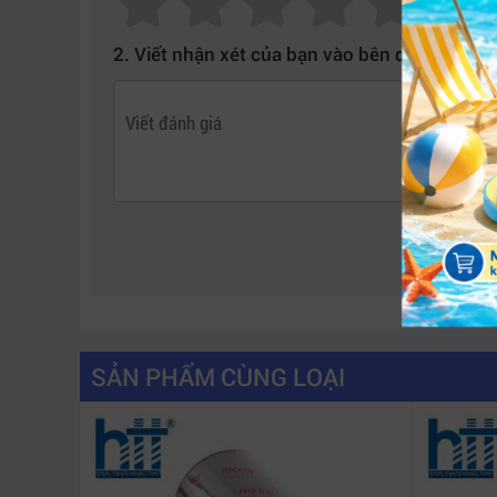
3. Ứng dụng thực tế của ruy băng ERC
2. Viết nhận xét của bạn vào bên dưới:
Ruy băng ERC38B được sử dụng rộng rãi trong c
biến:
Nhà hàng, quán café – in hóa đơn thanh toán
Siêu thị, cửa hàng tiện lợi – đảm bảo hóa đơ
Ngân hàng, kho bãi – dùng để in biên nhận h
Văn phòng doanh nghiệp – phục vụ công tác 
4. Hướng dẫn sử dụng và bảo quản ru
Để đạt hiệu quả in tối ưu, người dùng nên lưu ý
SẢN PHẨM CÙNG LOẠI
Bảo quản nơi khô ráo, tránh ánh nắng trực ti
Không chạm tay vào phần mực, tránh gây le
Vệ sinh đầu in định kỳ để tránh bụi bẩn ảnh 
Thay mới ruy băng khi chữ in bắt đầu mờ – 