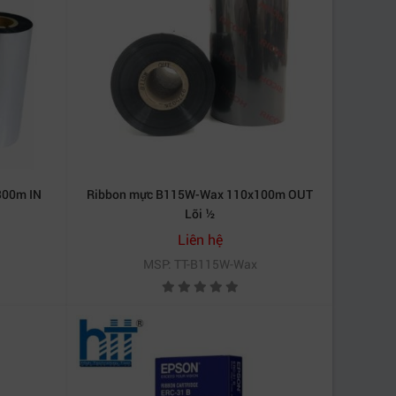
ng có thể sử dụng – tuy nhiên nên kiểm tra kỹ
300m IN
Ribbon mực B115W-Wax 110x100m OUT
Lõi ½
ăng chính hãng như ERC38B được phân phối bởi
Liên hệ
MSP: TT-B115W-Wax
ốc.
o các doanh nghiệp đang sử dụng máy in hóa