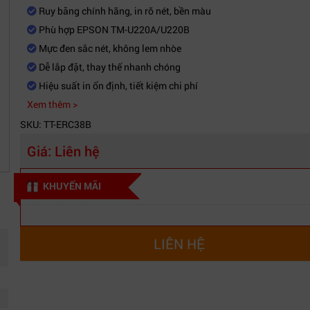
Ruy băng chính hãng, in rõ nét, bền màu
Phù hợp EPSON TM-U220A/U220B
Mực đen sắc nét, không lem nhòe
Dễ lắp đặt, thay thế nhanh chóng
Hiệu suất in ổn định, tiết kiệm chi phí
Xem thêm >
SKU: TT-ERC38B
Giá:
Liên hệ
KHUYẾN MÃI
LIÊN HỆ