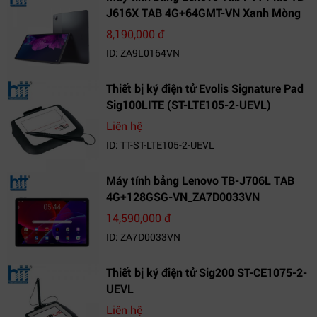
J616X TAB 4G+64GMT-VN Xanh Mòng
Két_ZA9L0164VN
8,190,000 đ
ID: ZA9L0164VN
Thiết bị ký điện tử Evolis Signature Pad
Sig100LITE (ST-LTE105-2-UEVL)
Liên hệ
ID: TT-ST-LTE105-2-UEVL
Máy tính bảng Lenovo TB-J706L TAB
4G+128GSG-VN_ZA7D0033VN
14,590,000 đ
ID: ZA7D0033VN
Thiết bị ký điện tử Sig200 ST-CE1075-2-
UEVL
Liên hệ