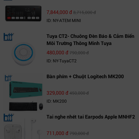
7,844,000 đ
8,715,000 đ
ID: NY-ATEM MINI
Tuya CT2- Chuông Đèn Báo & Cảm Biến
Môi Trường Thông Minh Tuya
480,000 đ
790,000 đ
ID: NY-TuyaCT2
Bàn phím + Chuột Logitech MK200
329,000 đ
450,000 đ
ID: MK200
Tai nghe nhét tai Earpods Apple MNHF2
711,000 đ
790,000 đ