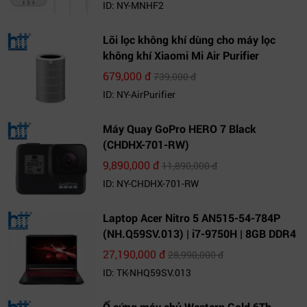
ID: NY-MNHF2
Lõi lọc không khí dùng cho máy lọc
không khí Xiaomi Mi Air Purifier
679,000 đ
739,000 đ
ID: NY-AirPurifier
Máy Quay GoPro HERO 7 Black
(CHDHX-701-RW)
9,890,000 đ
11,890,000 đ
ID: NY-CHDHX-701-RW
Laptop Acer Nitro 5 AN515-54-784P
(NH.Q59SV.013) | i7-9750H | 8GB DDR4
| 1TB HDD | GeForce GTX 1650 4GB |
27,190,000 đ
28,990,000 đ
15.6 FHD IPS | Win10
ID: TK-NHQ59SV.013
Ổ cứng máy chủ Western Gold 6Tb