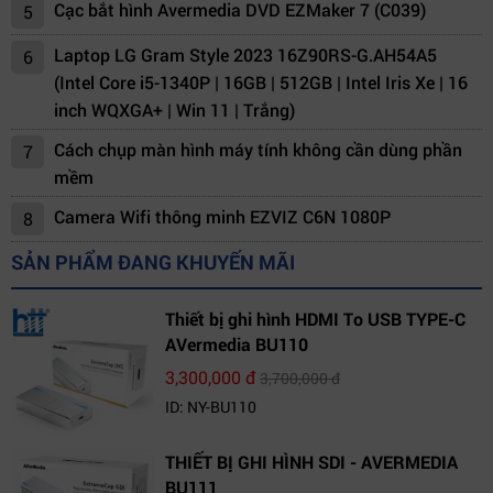
Cạc bắt hình Avermedia DVD EZMaker 7 (C039)
5
Laptop LG Gram Style 2023 16Z90RS-G.AH54A5
6
(Intel Core i5-1340P | 16GB | 512GB | Intel Iris Xe | 16
inch WQXGA+ | Win 11 | Trắng)
Cách chụp màn hình máy tính không cần dùng phần
7
mềm
Camera Wifi thông minh EZVIZ C6N 1080P
8
SẢN PHẨM ĐANG KHUYẾN MÃI
Thiết bị ghi hình HDMI To USB TYPE-C
AVermedia BU110
3,300,000 đ
3,700,000 đ
ID: NY-BU110
THIẾT BỊ GHI HÌNH SDI - AVERMEDIA
BU111