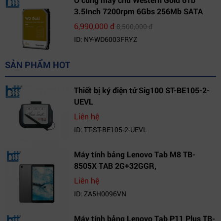
3.5Inch 7200rpm 6Gbs 256Mb SATA
(WD6003FRYZ)
6,990,000 đ
8,500,000 đ
ID: NY-WD6003FRYZ
SẢN PHẨM HOT
Thiết bị ký điện tử Sig100 ST-BE105-2-
UEVL
Liên hệ
ID: TT-ST-BE105-2-UEVL
Máy tính bảng Lenovo Tab M8 TB-
8505X TAB 2G+32GGR,
VN_ZA5H0096VN
Liên hệ
ID: ZA5H0096VN
Máy tính bảng Lenovo Tab P11 Plus TB-