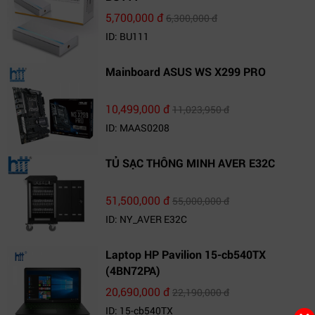
5,700,000 đ
6,300,000 đ
ID: BU111
Mainboard ASUS WS X299 PRO
10,499,000 đ
11,023,950 đ
ID: MAAS0208
TỦ SẠC THÔNG MINH AVER E32C
51,500,000 đ
55,000,000 đ
ID: NY_AVER E32C
Laptop HP Pavilion 15-cb540TX
(4BN72PA)
20,690,000 đ
22,190,000 đ
ID: 15-cb540TX