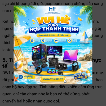
sạc chỉ khoảng 1,5 giờ, giúp bạn nhanh chóng sẵn sàng
cho những buổi tập tiếp theo.
Kết nối Bluetooth 5.0 đảm bảo đường truyền ổn định,
hạn chế độ trễ, giữ cho âm thanh mượt mà và không bị
ngắt quãng trong phạm vi 10 mét. Tai nghe cũng tương
thích tốt với nhiều thiết bị như smartphone, tablet,
laptop.
5. Tính năng tiện ích và ứng dụng thực
tế
DW1 được trang bị khả năng chống mồ hôi và nước nhẹ,
rất phù hợp cho người thường xuyên tập luyện thể thao,
chạy bộ hay đạp xe. Tính năng điều khiển cảm ứng trực
quan, chỉ cần chạm nhẹ là bạn có thể dừng, phát,
chuyển bài hoặc nhận cuộc gọi.