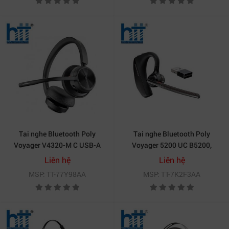
Tai nghe Bluetooth Poly
Tai nghe Bluetooth Poly
Voyager V4320-M C USB-A
Voyager 5200 UC B5200,
(77Y98AA)
BT700 (7K2F3AA)
Liên hệ
Liên hệ
MSP: TT-77Y98AA
MSP: TT-7K2F3AA