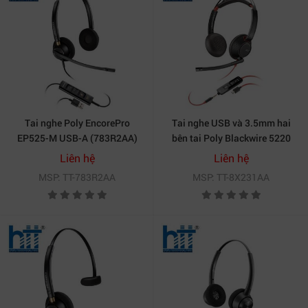
Tai nghe Poly EncorePro
Tai nghe USB và 3.5mm hai
EP525-M USB-A (783R2AA)
bên tai Poly Blackwire 5220
USB-C (8X231AA)
Liên hệ
Liên hệ
MSP: TT-783R2AA
MSP: TT-8X231AA