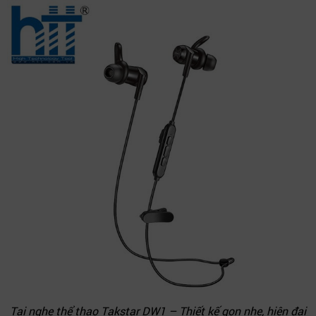
Tai nghe thể thao Takstar DW1 – Thiết kế gọn nhẹ, hiện đại