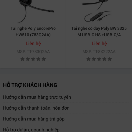
Tai nghe Poly EncorePro
Tai nghe có dây Poly BW 3325
HW510 (783Q2AA)
-M USB-C HS +USB-C/A-
8X222AA
Liên hệ
Liên hệ
MSP: TT-783Q2AA
MSP: TT-8X222AA
HỖ TRỢ KHÁCH HÀNG
Hướng dẫn mua hàng trực tuyến
Hướng dẫn thanh toán, hóa đơn
Hướng dẫn mua hàng trả góp
Hỗ trợ dự án, doanh nghiệp