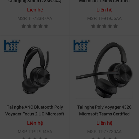
Charging Stand (783R7AA)
Microsoft Teams Certified
USB-C-C Headset +USB-C/A
Liên hệ
Liên hệ
Adapter +Charging Stand
MSP: TT-783R7AA
MSP: TT-9T9J6AA
(9T9J6AA)
Tai nghe ANC Bluetooth Poly
Tai nghe Poly Voyager 4320
Voyager Focus 2 UC Microsoft
Microsoft Teams Certified
Teams 9T9J4AA
USB-C Headset +BT700
Liên hệ
Liên hệ
dongle (77Z30AA)
MSP: TT-9T9J4AA
MSP: TT-77Z30AA