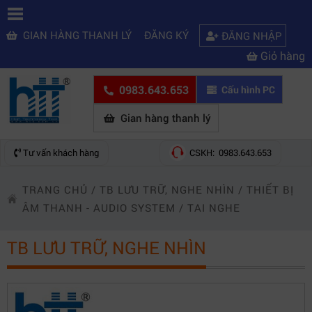
GIAN HÀNG THANH LÝ
ĐĂNG KÝ
ĐĂNG NHẬP
Giỏ hàng
0983.643.653
Cấu hình PC
Gian hàng thanh lý
Tư vấn khách hàng
CSKH: 0983.643.653
TRANG CHỦ
/
TB LƯU TRỮ, NGHE NHÌN
/
THIẾT BỊ
ÂM THANH - AUDIO SYSTEM
/
TAI NGHE
TB LƯU TRỮ, NGHE NHÌN