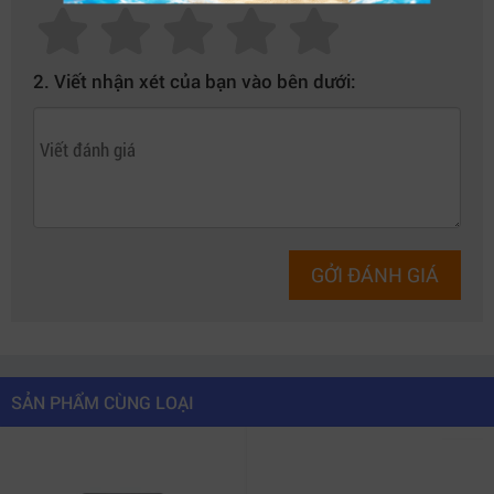
2. Viết nhận xét của bạn vào bên dưới:
GỞI ĐÁNH GIÁ
Giải pháp nhúng audio chuyên nghiệp vào SDI Ultra HD 4K
dành cho broadcast hiện đại.
SẢN PHẨM CÙNG LOẠI
2. Ưu điểm nổi bật của Teranex Mini -
Audio to SDI 12G