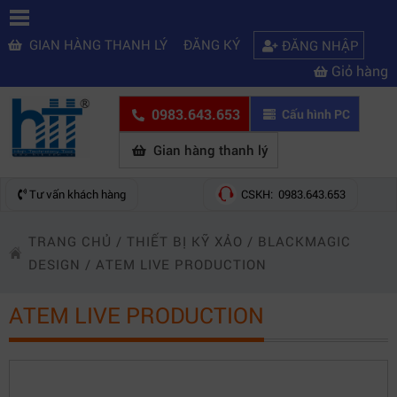
GIAN HÀNG THANH LÝ
ĐĂNG KÝ
ĐĂNG NHẬP
Giỏ hàng
0983.643.653
Cấu hình PC
Gian hàng thanh lý
Tư vấn khách hàng
CSKH: 0983.643.653
TRANG CHỦ
/
THIẾT BỊ KỸ XẢO
/
BLACKMAGIC
DESIGN
/
ATEM LIVE PRODUCTION
ATEM LIVE PRODUCTION