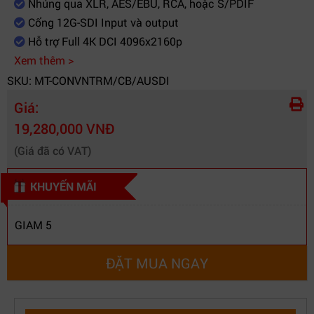
Nhúng qua XLR, AES/EBU, RCA, hoặc S/PDIF
Cổng 12G-SDI Input và output
Hỗ trợ Full 4K DCI 4096x2160p
Xem thêm >
SKU: MT-CONVNTRM/CB/AUSDI
Giá:
19,280,000 VNĐ
(Giá đã có VAT)
KHUYẾN MÃI
GIAM 5
ĐẶT MUA NGAY