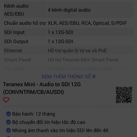
Kênh audio
4 kênh digital audio
AES/EBU
Chuẩn audio hỗ trợ
XLR, AES/EBU, RCA, Optical, S/PDIF
SDI Input
1 x 12G-SDI
SDI Output
1 x 12G-SDI
Ethernet
Hỗ trợ quản lý từ xa và PoE
Smart Panel
Hỗ trợ Teranex Mini Smart Panel
Tản nhiệt
Crossflow Cooling thông minh
XEM THÊM THÔNG SỐ
Thiết kế rack
1/3 rack tiêu chuẩn
Teranex Mini - Audio to SDI 12G
Nguồn điện
AC 90V – 240V
(CONVNTRM/CB/AUSDI)
Hệ điều hành quản
Windows / Mac OS
lý
Broadcast, Studio, Livestream,
Bảo hành: 12 tháng
Ứng dụng
Production
Bộ chuyển đổi tín hiệu tốc độ cao
Nhúng âm thanh vào tín hiệu SDI lên đến 4K