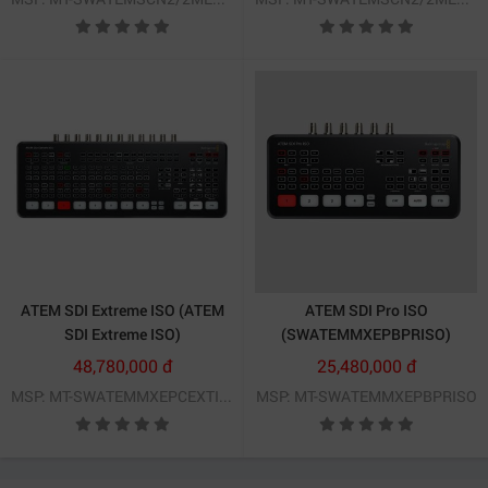
ATEM SDI Extreme ISO (ATEM
ATEM SDI Pro ISO
SDI Extreme ISO)
(SWATEMMXEPBPRISO)
48,780,000 đ
25,480,000 đ
MSP: MT-SWATEMMXEPCEXTISO
MSP: MT-SWATEMMXEPBPRISO
Hỗ trợ XLR, AES/EBU, RCA và Optical audio cực kỳ linh
hoạt.