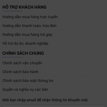
3. Ứng dụng thực tế của Teranex Mini
HỖ TRỢ KHÁCH HÀNG
Audio to SDI 12G
Hướng dẫn mua hàng trực tuyến
Teranex Mini - Audio to SDI 12G
được sử dụng rộng rãi
Hướng dẫn thanh toán, hóa đơn
trong:
Hướng dẫn mua hàng trả góp
Đài truyền hình broadcast
Hỗ trợ dự án, doanh nghiệp
Studio sản xuất video 4K
Livestream sự kiện chuyên nghiệp
CHÍNH SÁCH CHUNG
Hệ thống production di động
Chính sách vận chuyển
Xe màu truyền hình
Chính sách bảo hành
Hệ thống audio embedding SDI
Chính sách bảo mật thông tin
Trung tâm hậu kỳ video
Quyền và nghĩa vụ các bên
Thiết bị đặc biệt phù hợp cho các hệ thống cần đồng bộ
tín hiệu âm thanh với video SDI chất lượng cao.
Mời bạn nhập email để nhận thông tin khuyến mãi