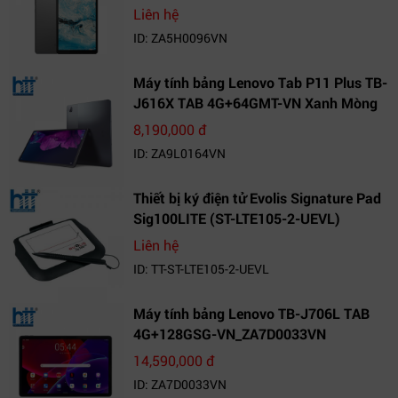
VN_ZA5H0096VN
Liên hệ
ID: ZA5H0096VN
Máy tính bảng Lenovo Tab P11 Plus TB-
J616X TAB 4G+64GMT-VN Xanh Mòng
Két_ZA9L0164VN
8,190,000 đ
ID: ZA9L0164VN
Thiết bị ký điện tử Evolis Signature Pad
Sig100LITE (ST-LTE105-2-UEVL)
Liên hệ
ID: TT-ST-LTE105-2-UEVL
Máy tính bảng Lenovo TB-J706L TAB
4G+128GSG-VN_ZA7D0033VN
14,590,000 đ
ID: ZA7D0033VN