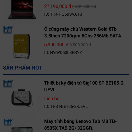
| 1TB HDD | GeForce GTX 1650 4GB |
27,190,000 đ
28,990,000 đ
15.6 FHD IPS | Win10
ID: TK-NHQ59SV.013
Ổ cứng máy chủ Western Gold 6Tb
3.5Inch 7200rpm 6Gbs 256Mb SATA
(WD6003FRYZ)
6,990,000 đ
8,500,000 đ
ID: NY-WD6003FRYZ
SẢN PHẨM HOT
Thiết bị ký điện tử Sig100 ST-BE105-2-
UEVL
Liên hệ
ID: TT-ST-BE105-2-UEVL
Máy tính bảng Lenovo Tab M8 TB-
8505X TAB 2G+32GGR,