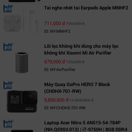
Tai nghe nhét tai Earpods Apple MNHF2
711,000 đ
790,000 đ
ID: NY-MNHF2
Lõi lọc không khí dùng cho máy lọc
không khí Xiaomi Mi Air Purifier
679,000 đ
739,000 đ
ID: NY-AirPurifier
Máy Quay GoPro HERO 7 Black
(CHDHX-701-RW)
9,890,000 đ
11,890,000 đ
ID: NY-CHDHX-701-RW
Laptop Acer Nitro 5 AN515-54-784P
(NH.Q59SV.013) | i7-9750H | 8GB DDR4