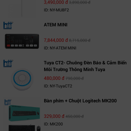
3,490,000 đ
3,890,000 đ
ID: NY-MU8F2
ATEM MINI
7,844,000 đ
8,715,000 đ
ID: NY-ATEM MINI
Tuya CT2- Chuông Đèn Báo & Cảm Biến
Môi Trường Thông Minh Tuya
480,000 đ
790,000 đ
ID: NY-TuyaCT2
Bàn phím + Chuột Logitech MK200
329,000 đ
450,000 đ
ID: MK200