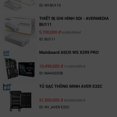
ID: NY-BU110
THIẾT BỊ GHI HÌNH SDI - AVERMEDIA
BU111
5,700,000 đ
6,300,000 đ
ID: BU111
Mainboard ASUS WS X299 PRO
10,499,000 đ
11,023,950 đ
ID: MAAS0208
TỦ SẠC THÔNG MINH AVER E32C
51,500,000 đ
55,000,000 đ
ID: NY_AVER E32C