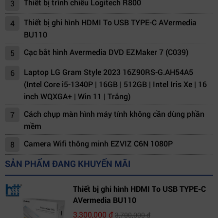
Thiết bị trình chiếu Logitech R800
3
Thiết bị ghi hình HDMI To USB TYPE-C AVermedia
4
BU110
Cạc bắt hình Avermedia DVD EZMaker 7 (C039)
5
Laptop LG Gram Style 2023 16Z90RS-G.AH54A5
6
(Intel Core i5-1340P | 16GB | 512GB | Intel Iris Xe | 16
inch WQXGA+ | Win 11 | Trắng)
Cách chụp màn hình máy tính không cần dùng phần
7
mềm
Camera Wifi thông minh EZVIZ C6N 1080P
8
SẢN PHẨM ĐANG KHUYẾN MÃI
Thiết bị ghi hình HDMI To USB TYPE-C
AVermedia BU110
3,300,000 đ
3,700,000 đ