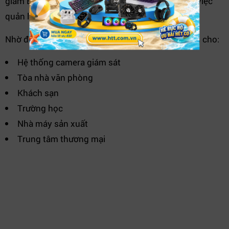
giảm Broadcast không cần thiết và đơn giản hóa việc
quản lý hệ thống camera IP.
Nhờ đó,
DGS-1210-20
trở thành lựa chọn lý tưởng cho:
Hệ thống camera giám sát
Tòa nhà văn phòng
Khách sạn
Trường học
Nhà máy sản xuất
Trung tâm thương mại