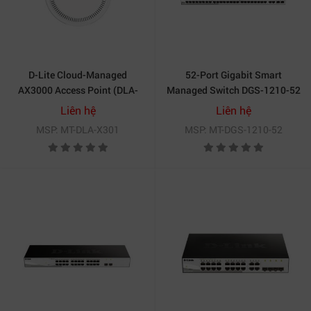
D-Lite Cloud-Managed
52-Port Gigabit Smart
AX3000 Access Point (DLA-
Managed Switch DGS-1210-52
X301)
Liên hệ
Liên hệ
MSP: MT-DLA-X301
MSP: MT-DGS-1210-52