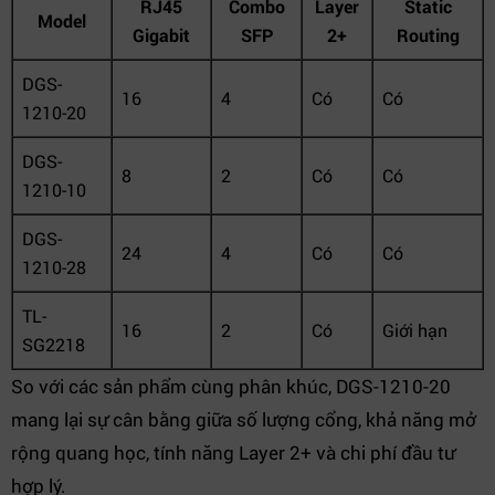
RJ45
Combo
Layer
Static
Model
Gigabit
SFP
2+
Routing
DGS-
16
4
Có
Có
1210-20
DGS-
8
2
Có
Có
1210-10
DGS-
24
4
Có
Có
1210-28
TL-
16
2
Có
Giới hạn
SG2218
So với các sản phẩm cùng phân khúc, DGS-1210-20
mang lại sự cân bằng giữa số lượng cổng, khả năng mở
rộng quang học, tính năng Layer 2+ và chi phí đầu tư
hợp lý.