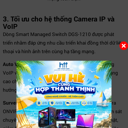
3. Tối ưu cho hệ thống Camera IP và
VoIP
Dòng Smart Managed Switch DGS-1210 được phát
triển nhằm đáp ứng nhu cầu triển khai đồng thời dữ liệu,
thoại và hình ảnh trên cùng hạ tầng mạng.
Auto Voice VLAN
giúp tự động nhận diện lưu lượng
VoIP và đưa vào VLAN riêng biệt. Điều này giúp nâng
cao chất lượng cuộc gọi, giảm độ trễ và tránh ảnh
hưởng từ các lưu lượng dữ liệu khác.
Surveillance Mode
hỗ trợ tự động phát hiện camera
ONVIF tương thích và phân vùng thành VLAN giám sát
chuyên biệt. Giải pháp này giúp tăng cường bảo mật,