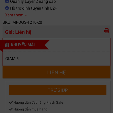
Quản lý Layer 2 nâng cao
quang
Hỗ trợ định tuyến tĩnh L2+
Doanh nghiệp, Camera IP, VoIP, Mạng văn
Ứng dụng
Xem thêm >
phòng
SKU: Mt-DGS-1210-20
Giá:
Liên hệ
KHUYẾN MÃI
GIAM 5
LIÊN HỆ
TRỢ GIÚP
Hướng dẫn đặt hàng Flash Sale
Hướng dẫn mua hàng