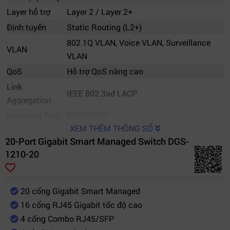
Layer hỗ trợ
Layer 2 / Layer 2+
Định tuyến
Static Routing (L2+)
802.1Q VLAN, Voice VLAN, Surveillance
VLAN
VLAN
QoS
Hỗ trợ QoS nâng cao
Link
IEEE 802.3ad LACP
Aggregation
Spanning Tree
STP/RSTP
XEM THÊM THÔNG SỐ
IGMP Snooping
Có
20-Port Gigabit Smart Managed Switch DGS-
Port Mirroring
Có
1210-20
Flow Control
IEEE 802.3x
Bảo mật
ACL, 802.1X, RADIUS
20 cổng Gigabit Smart Managed
Công nghệ bảo
D-Link Safeguard Engine
16 cổng RJ45 Gigabit tốc độ cao
vệ
4 cổng Combo RJ45/SFP
Giao diện
Hỗ trợ SFP Gigabit