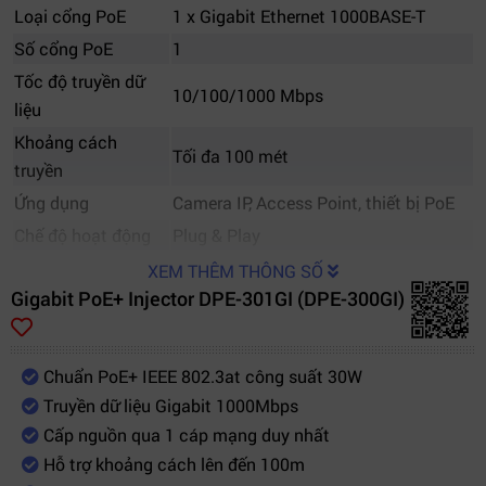
Loại cổng PoE
1 x Gigabit Ethernet 1000BASE-T
Số cổng PoE
1
Tốc độ truyền dữ
10/100/1000 Mbps
liệu
Khoảng cách
Tối đa 100 mét
truyền
Ứng dụng
Camera IP, Access Point, thiết bị PoE
Chế độ hoạt động
Plug & Play
Thiết kế
Không quạt
XEM THÊM THÔNG SỐ
Gigabit PoE+ Injector DPE-301GI (DPE-300GI)
Chất liệu vỏ
Nhựa
Môi trường sử dụng
Văn phòng, nhà xưởng, tòa nhà
Bảo hành
Theo chính sách hãng
Chuẩn PoE+ IEEE 802.3at công suất 30W
Truyền dữ liệu Gigabit 1000Mbps
Cấp nguồn qua 1 cáp mạng duy nhất
Hỗ trợ khoảng cách lên đến 100m