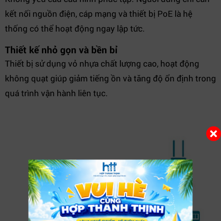
kết nối nguồn điện, cáp mạng và thiết bị PoE là hệ
thống có thể hoạt động ngay lập tức.
Thiết kế nhỏ gọn và bền bỉ
Thiết bị sử dụng vỏ nhựa chất lượng cao, hoạt động
không quạt giúp giảm tiếng ồn và tăng độ ổn định trong
quá trình vận hành liên tục.