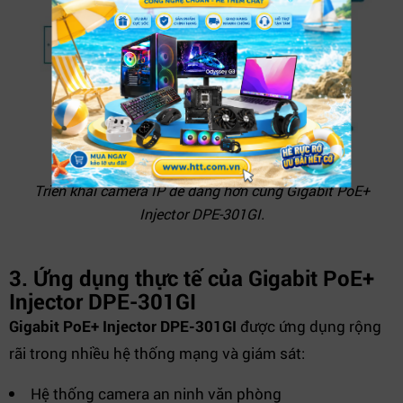
Triển khai camera IP dễ dàng hơn cùng Gigabit PoE+
Injector DPE-301GI.
3. Ứng dụng thực tế của Gigabit PoE+
Injector DPE-301GI
Gigabit PoE+ Injector DPE-301GI
được ứng dụng rộng
rãi trong nhiều hệ thống mạng và giám sát:
Hệ thống camera an ninh văn phòng