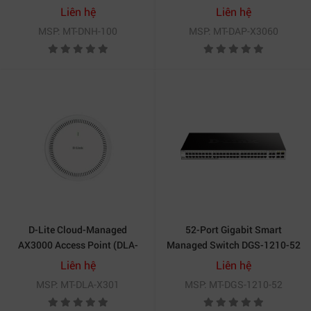
Liên hệ
Liên hệ
MSP: MT-DNH-100
MSP: MT-DAP-X3060
D-Lite Cloud-Managed
52-Port Gigabit Smart
AX3000 Access Point (DLA-
Managed Switch DGS-1210-52
X301)
Liên hệ
Liên hệ
MSP: MT-DLA-X301
MSP: MT-DGS-1210-52