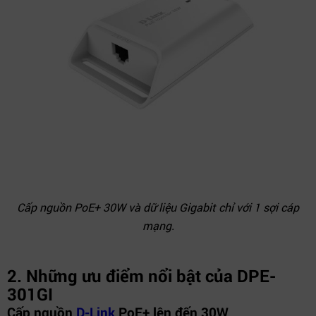
Cấp nguồn PoE+ 30W và dữ liệu Gigabit chỉ với 1 sợi cáp
mạng.
2. Những ưu điểm nổi bật của DPE-
301GI
Cấp nguồn
D-Link
PoE+ lên đến 30W