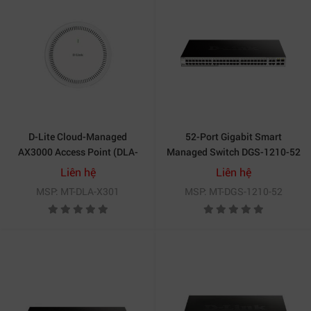
D-Lite Cloud-Managed
52-Port Gigabit Smart
AX3000 Access Point (DLA-
Managed Switch DGS-1210-52
X301)
Liên hệ
Liên hệ
MSP: MT-DLA-X301
MSP: MT-DGS-1210-52