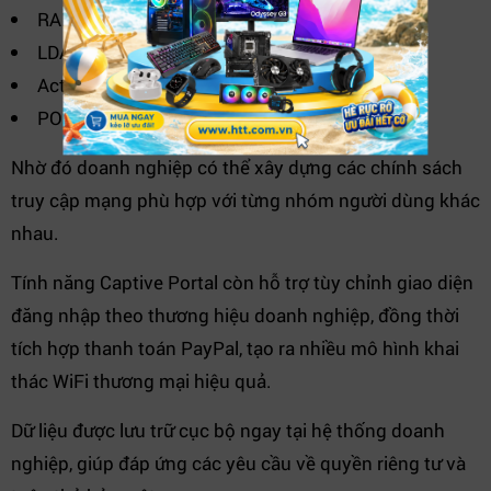
RADIUS Server.
LDAP.
Active Directory.
POP3.
Nhờ đó doanh nghiệp có thể xây dựng các chính sách
truy cập mạng phù hợp với từng nhóm người dùng khác
nhau.
Tính năng Captive Portal còn hỗ trợ tùy chỉnh giao diện
đăng nhập theo thương hiệu doanh nghiệp, đồng thời
tích hợp thanh toán PayPal, tạo ra nhiều mô hình khai
thác WiFi thương mại hiệu quả.
Dữ liệu được lưu trữ cục bộ ngay tại hệ thống doanh
nghiệp, giúp đáp ứng các yêu cầu về quyền riêng tư và