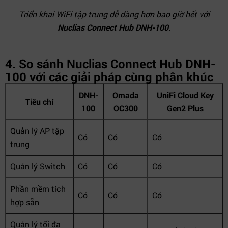
Triển khai WiFi tập trung dễ dàng hơn bao giờ hết với
Nuclias Connect Hub DNH-100
.
4. So sánh Nuclias Connect Hub DNH-
100 với các giải pháp cùng phân khúc
DNH-
Omada
UniFi Cloud Key
Tiêu chí
100
OC300
Gen2 Plus
Quản lý AP tập
Có
Có
Có
trung
Quản lý Switch
Có
Có
Có
Phần mềm tích
Có
Có
Có
hợp sẵn
Quản lý tối đa