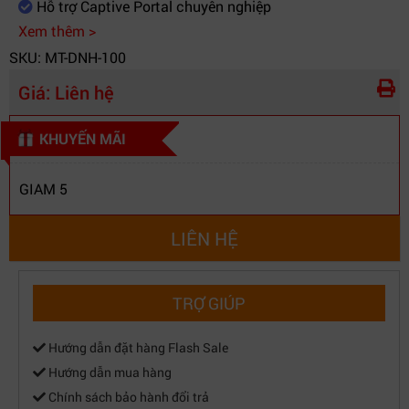
hiệu
Hỗ trợ Captive Portal chuyên nghiệp
Xem thêm >
Triển khai
Rackmount
SKU: MT-DNH-100
Giấy phép phần
Miễn phí
mềm
Giá:
Liên hệ
Bảo hành
Bảo hành giới hạn trọn đời D-Link
KHUYẾN MÃI
GIAM 5
LIÊN HỆ
TRỢ GIÚP
Hướng dẫn đặt hàng Flash Sale
Hướng dẫn mua hàng
Chính sách bảo hành đổi trả