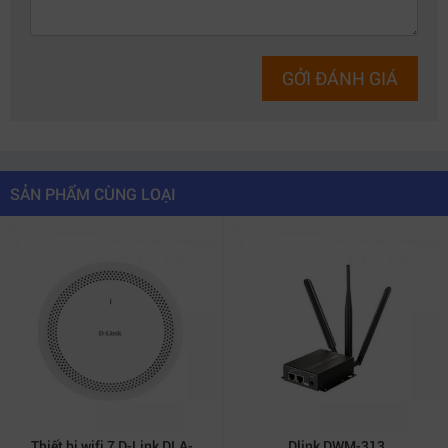
GỞI ĐÁNH GIÁ
SẢN PHẨM CÙNG LOẠI
Thiết bị wifi 7 D-Link DLA-
Dlink DWM-313