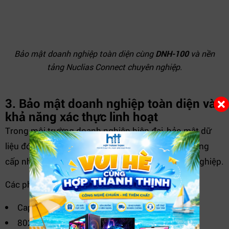
Bảo mật doanh nghiệp toàn diện cùng
DNH-100
và nền
tảng Nuclias Connect chuyên nghiệp.
3. Bảo mật doanh nghiệp toàn diện và
khả năng xác thực linh hoạt
Trong môi trường doanh nghiệp hiện đại, bảo mật dữ
liệu đóng vai trò đặc biệt quan trọng. DNH-100 cung
cấp nhiều lớp bảo vệ và cơ chế xác thực chuyên nghiệp.
Các phương thức xác thực được hỗ trợ gồm:
Captive Portal.
802.1X Authentication.