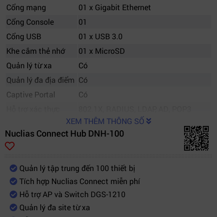
Cổng mạng
01 x Gigabit Ethernet
Cổng Console
01
Cổng USB
01 x USB 3.0
Khe cắm thẻ nhớ
01 x MicroSD
Quản lý từ xa
Có
Quản lý đa địa điểm
Có
Captive Portal
Có
Hỗ trợ xác thực
802.1X, RADIUS, LDAP, AD, POP3
XEM THÊM THÔNG SỐ
Quản trị đa người
Có
Nuclias Connect Hub DNH-100
dùng
Quản lý theo vai trò
Có
Báo cáo & Phân
Quản lý tập trung đến 100 thiết bị
Thời gian thực
tích
Tích hợp Nuclias Connect miễn phí
Hỗ trợ SSID
8 SSID mỗi Radio
Hỗ trợ AP và Switch DGS-1210
Tùy chỉnh thương
Quản lý đa site từ xa
Có