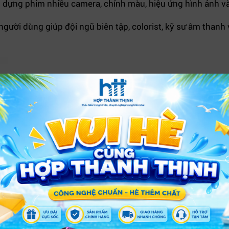
án dựng phim nhiều camera, chỉnh màu, hiệu ứng hình ảnh v
người dùng giúp đội ngũ biên tập, colorist, kỹ sư âm thanh
XEM THÊM