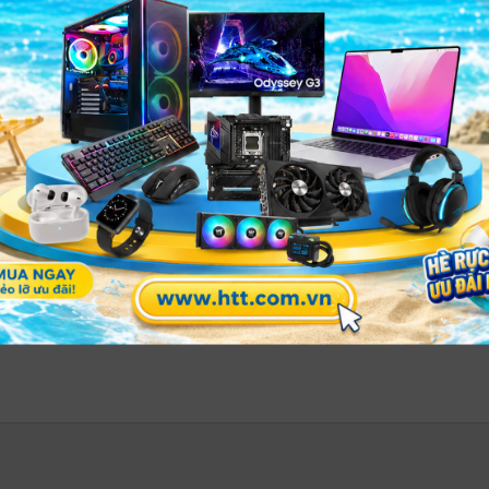
c Cloud Store Ultra 48TB – Sức mạnh lưu trữ cho studio điện ảnh chuy
 và kết nối Ethernet 100G
Ultra 48TB
nằm ở khả năng xử lý dữ liệu tốc độ cực cao.
ấu hình RAID 0 nhằm khai thác tối đa băng thông lưu trữ. 