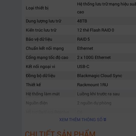
Hệ thống lưu trữ mạng hiệu su
Loại thiết bị
cao
Dung lượng lưu trữ
48TB
Kiến trúc lưu trữ
12 thẻ Flash RAID 0
Bảo vệ dữ liệu
RAID 5
Chuẩn kết nối mạng
Ethernet
Cổng mạng tốc độ cao
2 x 100G Ethernet
Kết nối ngoại vi
USB-C
Đồng bộ dữ liệu
Blackmagic Cloud Sync
Thiết kế
Rackmount 1RU
Hệ thống làm mát
Luồng khí trước ra sau
Nguồn điện
2 nguồn dự phòng
Hỗ trợ DaVinci Resolve
Có
XEM THÊM THÔNG SỐ
Hỗ trợ HyperDeck
Có
Hỗ trợ Edit While Record
Có
CHI TIẾT SẢN PHẨM