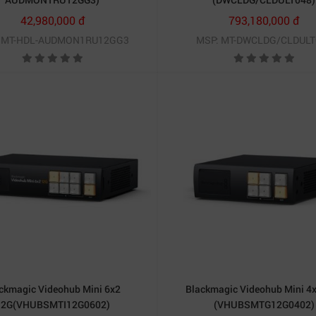
42,980,000 đ
793,180,000 đ
ợ cộng tác đa người dùng trên cùng một dự án. Đây là lợi th
 MT-HDL-AUDMON1RU12GG3
MSP: MT-DWCLDG/CLDULT
tra 48TB với các sản phẩm cùng phân khúc
Dung lượng
Kết nối mạng
Đố
e Ultra 48TB
48TB
2 x 100G Ethernet
Broadcast,
re Max 48TB
48TB
10G Ethernet
Studio hậu
e Mini 16TB
16TB
10G Ethernet
Nhóm dựng
Mở rộng theo cấu hình
10G Ethernet
Doanh nghi
c Cloud Store Ultra 48TB
nổi bật nhờ khả năng tích hợp s
ckmagic Videohub Mini 6x2
Blackmagic Videohub Mini 4
 quy trình sản xuất video chuyên nghiệp.
12G(VHUBSMTI12G0602)
(VHUBSMTG12G0402)