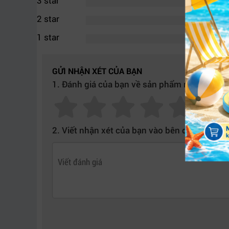
3 star
2 star
1 star
GỬI NHẬN XÉT CỦA BẠN
1. Đánh giá của bạn về sản phẩm này:
2. Viết nhận xét của bạn vào bên dưới:
Blackmagi
2. Hiệu năng vượt trội với bộ nhớ Flash
Điểm nổi bật nhất của
Blackmagic
Cloud Store 
Hệ thống sử dụng 12 mô-đun bộ nhớ flash được c