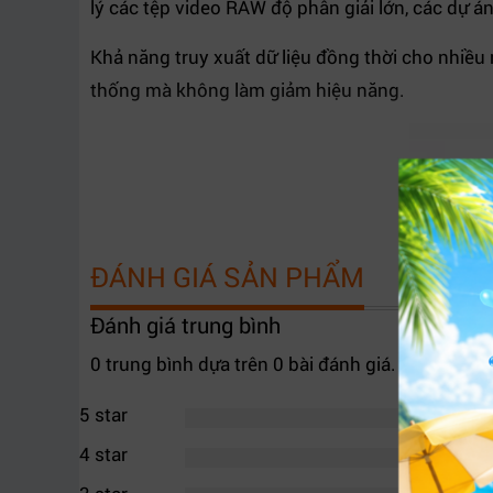
lý các tệp video RAW độ phân giải lớn, các dự 
Khả năng truy xuất dữ liệu đồng thời cho nhiều 
thống mà không làm giảm hiệu năng.
ĐÁNH GIÁ SẢN PHẨM
Đánh giá trung bình
0 trung bình dựa trên 0 bài đánh giá.
5 star
4 star