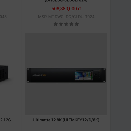
508,880,000 đ
ế lớn đối với các studio có quy mô lớn hoặc các
048
MSP: MT-DWCLDG/CLDULT024
i tượng sử dụng
 điện ảnh, studio lớn
 kỳ vừa và lớn
 phim nhỏ
ệp và trung tâm dữ liệu
âu với HyperDeck, DaVinci Resolve và
x2 12G
Ultimatte 12 8K (ULTMKEY12/D/8K)