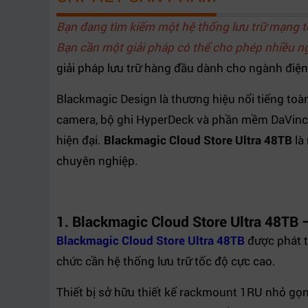
Hỗ trợ Proxy Workflow
Có
Bạn đang tìm kiếm một hệ thống lưu trữ mạng t
Hỗ trợ Replay Broadcast
Có
Bạn cần một giải pháp có thể cho phép nhiều n
Hỗ trợ Video RAW
Lên đến 17K
giải pháp lưu trữ hàng đầu dành cho ngành điện 
Chia sẻ dữ liệu đa người
Có
dùng
Blackmagic Design là thương hiệu nổi tiếng toàn
Màn hình giám sát trạng
Có
camera, bộ ghi HyperDeck và phần mềm DaVinci R
thái
hiện đại.
Blackmagic Cloud Store Ultra 48TB
là
Môi trường ứng dụng
Điện ảnh, truyền hình, hậu kỳ
chuyên nghiệp.
1. Blackmagic Cloud Store Ultra 48TB –
Blackmagic Cloud Store Ultra 48TB
được phát tr
chức cần hệ thống lưu trữ tốc độ cực cao.
Thiết bị sở hữu thiết kế rackmount 1RU nhỏ gọn