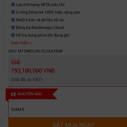
Lưu trữ mạng 48TB siêu tốc
2 cổng Ethernet 100G hiệu năng cao
RAID 5 bảo vệ dữ liệu tối ưu
Đồng bộ Blackmagic Cloud
Hỗ trợ dựng phim khi đang ghi
Xem thêm >
SKU: MT-DWCLDG/CLDULT048
Giá:
793,180,000 VNĐ
(Giá đã có VAT)
KHUYẾN MÃI
GIAM 5
ĐẶT MUA NGAY