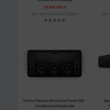
34,480,000 đ
Khi kết hợp với DaVinci Resolve, hệ thống hỗ tr
MSP: MT-VHUBSMTK12G0804
MSP:
dự án yêu cầu thời gian hoàn thành gấp.
4. So sánh Blackmagic Cloud Store Ul
Sản phẩm
Blackmagic Cloud Stor
Blackmagic Cloud Sto
Blackmagic Cloud Stor
Synology HD6500
So với các giải pháp cùng phân khúc,
Blackmagi
DaVinci Resolve Micro Color Panel (EN) -
Bla
Blackmagic Cloud, mang lại hiệu quả tối đa cho
DV/RES/AAAPNLMIC/EN