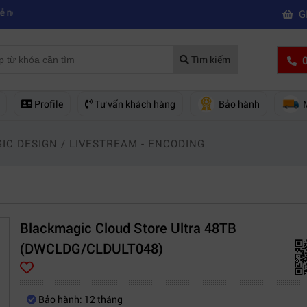
|
ủa hãng nào?
Mách bạn 5 cách khắc phục laptop không kết nối được wif
G
0
Tìm kiếm
Profile
Tư vấn khách hàng
Bảo hành
IC DESIGN
/
LIVESTREAM - ENCODING
Blackmagic Cloud Store Ultra 48TB
(DWCLDG/CLDULT048)
Bảo hành: 12 tháng