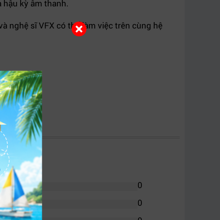
à hậu kỳ âm thanh.
 và nghệ sĩ VFX có thể làm việc trên cùng hệ
0
0