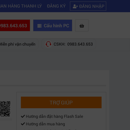
|
|
i
Kinh nghiệm chọn mua máy quay phim giá rẻ bạn nên biết
Hướng dẫ
IAN HÀNG THANH LÝ
ĐĂNG KÝ
ĐĂNG NHẬP
983.643.653
Cấu hình PC
Miễn phí vận chuyển
CSKH: 0983.643.653
TRỢ GIÚP
Hướng dẫn đặt hàng Flash Sale
Hướng dẫn mua hàng