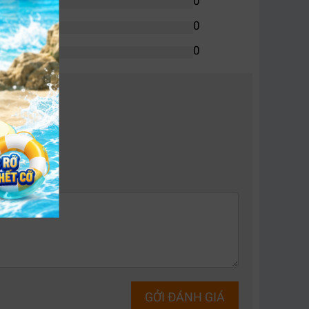
0
0
0
ên nghiệp.
Kết hợp với hai cổng Ethernet 100G, thiết bị có
GỞI ĐÁNH GIÁ