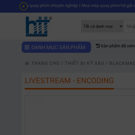
|
áy quay phim chuyên nghiệp
Mua máy quay phim hd giá rẻ nên mua c
Sản phẩm đã xem
DANH MỤC SẢN PHẨM
TRANG CHỦ
/
THIẾT BỊ KỸ XẢO
/
BLACKMAG
LIVESTREAM - ENCODING