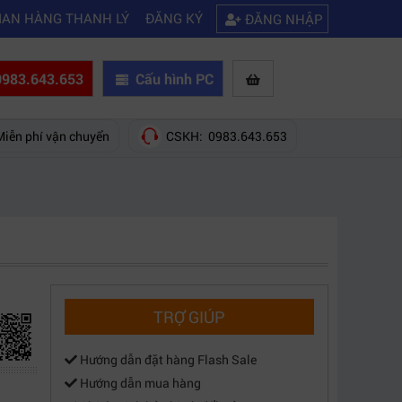
|
 biết
Hướng dẫn tự build PC chơi game, tưởng không dễ mà dễ không 
IAN HÀNG THANH LÝ
ĐĂNG KÝ
ĐĂNG NHẬP
983.643.653
Cấu hình PC
Miễn phí vận chuyển
CSKH: 0983.643.653
TRỢ GIÚP
Hướng dẫn đặt hàng Flash Sale
Hướng dẫn mua hàng