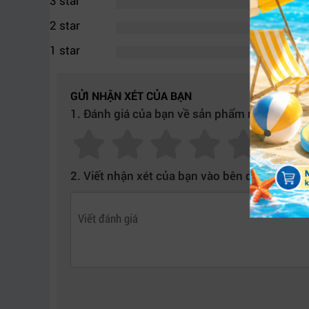
3 star
2 star
1 star
Blackmagic 
GỬI NHẬN XÉT CỦA BẠN
1. Đánh giá của bạn về sản phẩm này:
2. Công nghệ 12G-SDI và Clean Switch m
Một trong những điểm mạnh lớn nhất của
Blac
2. Viết nhận xét của bạn vào bên dưới:
phép kết nối đồng thời nhiều chuẩn SDI khác n
Thiết bị hỗ trợ:
SD-SDI
HD-SDI
3G-SDI
6G-SDI