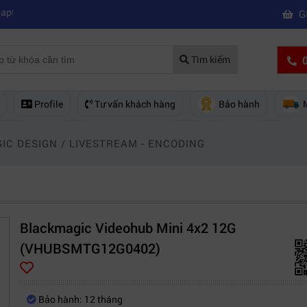
|
kết nối được wifi
Kinh nghiệm chọn mua máy quay phim giá rẻ bạn nên
G
0
Tìm kiếm
Profile
Tư vấn khách hàng
Bảo hành
IC DESIGN
/
LIVESTREAM - ENCODING
Blackmagic Videohub Mini 4x2 12G
(VHUBSMTG12G0402)
Bảo hành: 12 tháng