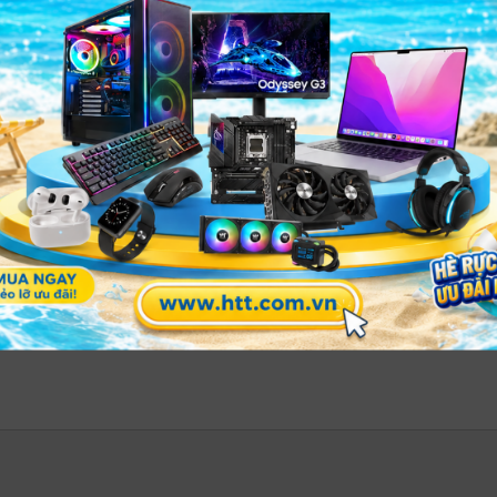
Videohub Mini 4x2 12G – Router SDI nhỏ gọn cho studio broadcast hiện
ang lại hiệu suất vượt trội
kmagic
Videohub Mini 4x2 12G
là khả năng hỗ trợ đa chuẩn
hau mà không cần bộ chuyển đổi trung gian.