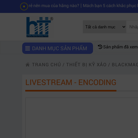
|
á rẻ nên mua của hãng nào?
Mách bạn 5 cách khắc phục laptop không 
Sản phẩm đã xem
DANH MỤC SẢN PHẨM
TRANG CHỦ
/
THIẾT BỊ KỸ XẢO
/
BLACKMAG
LIVESTREAM - ENCODING