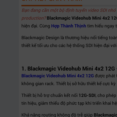
Thiết kế
Rack nhỏ gọn
Bạn đang cần một bộ định tuyến video SDI nhỏ
Tương thích thiết bị
ATEM, HyperDeck, encoder SDI
production?
Blackmagic Videohub Mini 4x2 12
hiện đại. Cùng
Hợp Thành Thịnh
tìm hiểu ngay t
Blackmagic Design là thương hiệu nổi tiếng toàn
thiết kế tối ưu cho các hệ thống SDI hiện đại vớ
1. Blackmagic Videohub Mini 4x2 12G 
Blackmagic Videohub Mini 4x2 12G
được phát t
không gian rack. Thiết bị sở hữu thiết kế cực 
Thiết bị hỗ trợ chuẩn kết nối
12G-SDI
, cho phép
tín hiệu, giảm thiểu độ phức tạp khi triển khai 
Khả năng routing không độ trễ giúp
Blackmagic