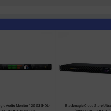
 đầu ra giúp quá trình chuyển đổi nguồn tín hiệu diễn ra m
ni cho phép người dùng cấu hình từng output theo nhu cầu 
d không thêm frame delay
ng broadcast chuyên nghiệp.
gic Audio Monitor 12G G3 (HDL-
Blackmagic Cloud Store Ultr
AUDMON1RU12GG3)
(DWCLDG/CLDULT048)