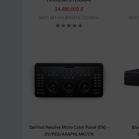
34,480,000 đ
MSP: MT-VHUBSMTK12G0804
MSP:
DaVinci Resolve Micro Color Panel (EN) -
Bla
DV/RES/AAAPNLMIC/EN