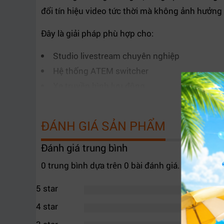
đổi tín hiệu video tức thời mà không ảnh hưởng
Đây là giải pháp phù hợp cho:
Studio livestream chuyên nghiệp
Hệ thống ATEM switcher
Xe truyền hình lưu động
Phòng dựng tín hiệu SDI
Trung tâm điều phối broadcast
ĐÁNH GIÁ SẢN PHẨM
Đánh giá trung bình
0 trung bình dựa trên 0 bài đánh giá.
5 star
4 star