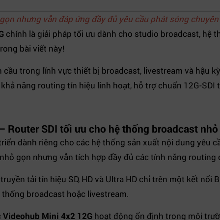
 gọn nhưng vẫn đáp ứng đầy đủ yêu cầu phát sóng chuyên 
G
chính là giải pháp tối ưu dành cho studio broadcast, hệ 
rong bài viết này!
 cầu trong lĩnh vực thiết bị broadcast, livestream và hậu
i khả năng routing tín hiệu linh hoạt, hỗ trợ chuẩn 12G-SDI
– Router SDI tối ưu cho hệ thống broadcast nhỏ
riển dành riêng cho các hệ thống sản xuất nội dung yêu c
kỳ nhỏ gọn nhưng vẫn tích hợp đầy đủ các tính năng routi
 truyền tải tín hiệu SD, HD và Ultra HD chỉ trên một kết nối
hệ thống broadcast hoặc livestream.
 Videohub Mini 4x2 12G
hoạt động ổn định trong môi trườ