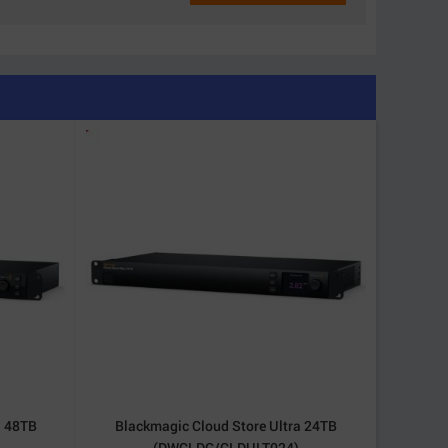
ượt mà, hạn chế lỗi khung hình khi livestream
riêng biệt. Ví dụ:
a 48TB
Blackmagic Cloud Store Ultra 24TB
(DWCLDG/CLDULT024)