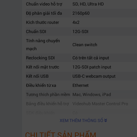
Chuẩn video hỗ trợ
SD, HD, Ultra HD
Độ phân giải tối đa
2160p60
Kích thước router
4x2
Chuẩn SDI
12G-SDI
Tính năng chuyển
Clean switch
mạch
Reclocking SDI
Có trên tất cả input
Kết nối mặt trước
12G-SDI patch input
Kết nối USB
USB-C webcam output
Điều khiển từ xa
Ethernet
Tương thích phần mềm
Mac, Windows, iPad
Bảng điều khiển hỗ trợ
Videohub Master Control Pro
SDK điều khiển
Có
XEM THÊM THÔNG SỐ
Ngôn ngữ hỗ trợ
13 ngôn ngữ
Ứng dụng
Broadcast, livestream, mobile rac
CHI TIẾT SẢN PHẨM