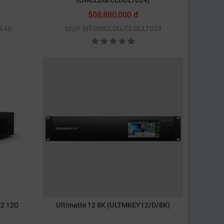
508,880,000 đ
048
MSP: MT-DWCLDG/CLDULT024
x2 12G
Ultimatte 12 8K (ULTMKEY12/D/8K)