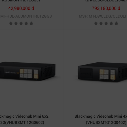
42,980,000 đ
793,180,000 đ
 MT-HDL-AUDMON1RU12GG3
MSP: MT-DWCLDG/CLDULT
ckmagic Videohub Mini 6x2
Blackmagic Videohub Mini 4
12G(VHUBSMTI12G0602)
(VHUBSMTG12G0402)