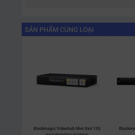
Không giống nhiều thiết bị chroma key truyền 
Kính trong suốt
Đồ vật phản chiếu ánh sáng
SẢN PHẨM CÙNG LOẠI
Trang phục màu sáng
Hiệu ứng shadow phức tạp
Layer bán trong suốt
Nhờ công nghệ xử lý flare và transition nâng cao
thể.
Blackmagic Videohub Mini 8x4 12G
Blackma
(VHUBSMTK12G0804)