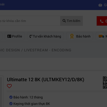
|
của hãng nào?
Mách bạn 5 cách khắc phục laptop không kết nối được w
G
0
Tìm kiếm
Profile
Tư vấn khách hàng
Bảo hành
IC DESIGN
/
LIVESTREAM - ENCODING
Ultimatte 12 8K (ULTMKEY12/D/8K)
Bảo hành: 12 tháng
Keying thời gian thực 8K