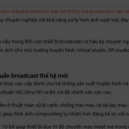
udio virtual production hay hệ thống live production cao c
chuyên nghiệp với khả năng xử lý hình ảnh vượt trội, đây 
n cầu trong lĩnh vực thiết bị broadcast và hậu kỳ chuyên n
ảnh cho môi trường truyền hình, virtual studio, XR studio 
huẩn broadcast thế hệ mới
an thực cao cấp dành cho hệ thống sản xuất truyền hình và
chuẩn HD, Ultra HD và 8K với độ chính xác cực cao.
m ở thuật toán xử lý cạnh, chống tràn màu và tái tạo màu s
 giúp hình ảnh compositing tự nhiên hơn đáng kể so với c
0-bit giúp thiết bị duy trì độ chuyển màu mượt mà trong 