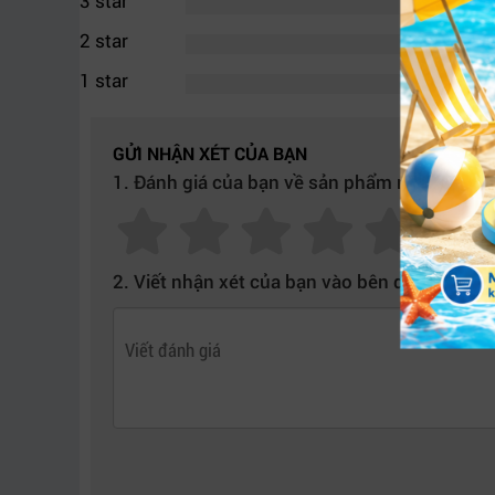
3 star
2 star
1 star
GỬI NHẬN XÉT CỦA BẠN
1. Đánh giá của bạn về sản phẩm này:
Ultimatte 1
2. Viết nhận xét của bạn vào bên dưới:
2. Công nghệ One Touch Keying và xử l
Một trong những ưu điểm lớn nhất của
Ultimatt
100 thông số xử lý chỉ với một thao tác duy nhấ
Điều này giúp kỹ thuật viên tiết kiệm đáng kể t
nguyên màu sắc thật của chủ thể.