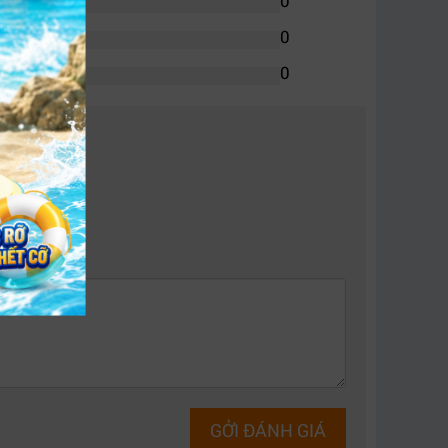
0
0
0
 thế hệ mới!
 động phân tích cảnh quay và thiết lập hơn
pill màu xanh được loại bỏ hiệu quả mà vẫn giữ
GỞI ĐÁNH GIÁ