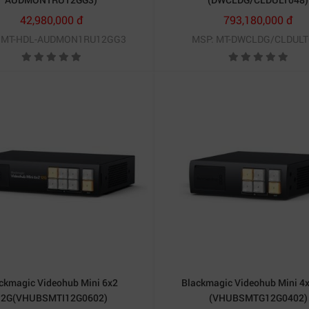
42,980,000 đ
793,180,000 đ
 MT-HDL-AUDMON1RU12GG3
MSP: MT-DWCLDG/CLDULT
ckmagic Videohub Mini 6x2
Blackmagic Videohub Mini 4
12G(VHUBSMTI12G0602)
(VHUBSMTG12G0402)