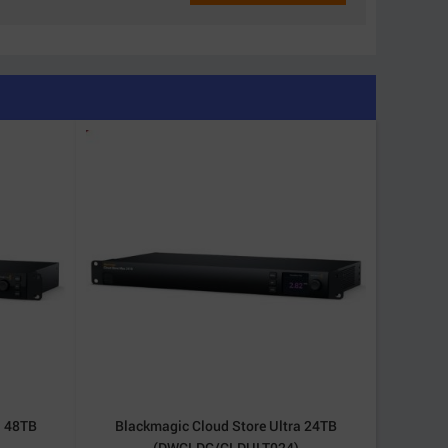
 khó như:
iền giả hoặc mất chi tiết trên tóc và biên vật
a 48TB
Blackmagic Cloud Store Ultra 24TB
(DWCLDG/CLDULT024)