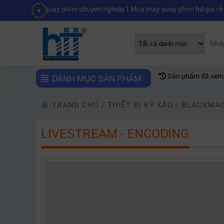
|
máy quay phim chuyên nghiệp
Mua máy quay phim hd giá rẻ nên mua 
Sản phẩm đã xem
DANH MỤC SẢN PHẨM
TRANG CHỦ
/
THIẾT BỊ KỸ XẢO
/
BLACKMAG
LIVESTREAM - ENCODING