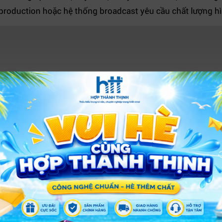
al production hoặc hệ thống broadcast yêu cầu chất lượng h
XEM THÊM