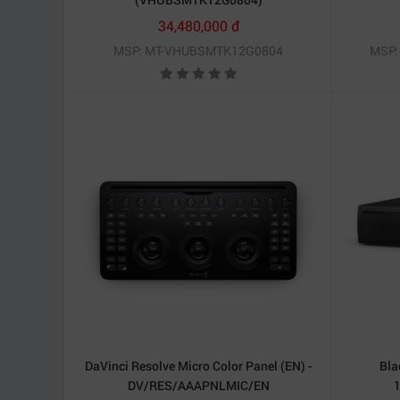
34,480,000 đ
MSP: MT-VHUBSMTK12G0804
MSP:
DaVinci Resolve Micro Color Panel (EN) -
Bla
DV/RES/AAAPNLMIC/EN