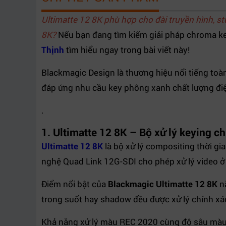
Foreground Input
4 x 12G-SDI
Ultimatte 12 8K phù hợp cho đài truyền hình, st
Background Input
4 x 12G-SDI
8K?
Nếu bạn đang tìm kiếm giải pháp chroma key 
Layer Input
4 x 12G-SDI
Thịnh
tìm hiểu ngay trong bài viết này!
Fill Output
4 x 12G-SDI
Program Output
4 x 12G-SDI
Blackmagic Design là thương hiệu nổi tiếng toà
Talent Output
4 x 12G-SDI
đáp ứng nhu cầu key phông xanh chất lượng điện 
Monitor In/Out
4 x 12G-SDI
.
Media Pool
6GB
1. Ultimatte 12 8K – Bộ xử lý keying c
Định dạng ảnh
TGA, TIFF, BMP, PNG, JPG
Ultimatte 12 8K
là bộ xử lý compositing thời gi
Màn hình
LCD màu 5 inch
nghệ Quad Link 12G-SDI cho phép xử lý video ở 
Điều khiển phần mềm
Ultimatte Software Control
Điều khiển phần cứng
Ultimatte Smart Remote 4
Điểm nổi bật của
Blackmagic Ultimatte 12 8K
nằ
Hệ điều hành hỗ trợ
macOS, Windows
trong suốt hay shadow đều được xử lý chính xác
Nguồn điện
100-240V AC
Khả năng xử lý màu REC 2020 cùng độ sâu màu 1
Công suất tiêu thụ
218W