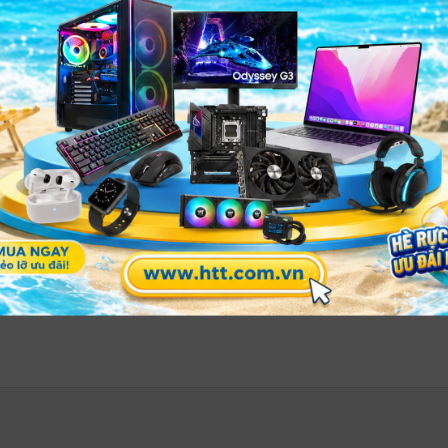
2 8K – Chuẩn compositing thời gian thực cho broadcast và virtual studio
ý phông xanh vượt trội
e
12 8K
là công nghệ One Touch Keying. Hệ thống có thể tự
t.
hời gian setup trong môi trường live production. Các vùng s