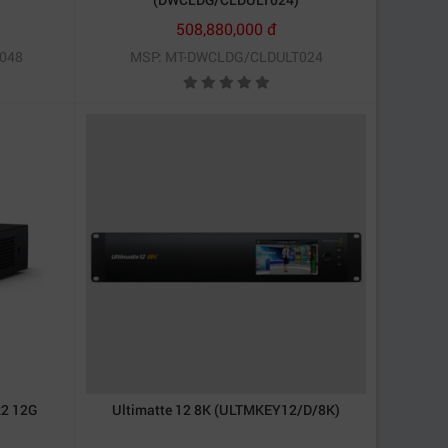
508,880,000 đ
048
MSP: MT-DWCLDG/CLDULT024
x2 12G
Ultimatte 12 8K (ULTMKEY12/D/8K)