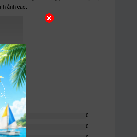
ình ảnh cao.
0
0