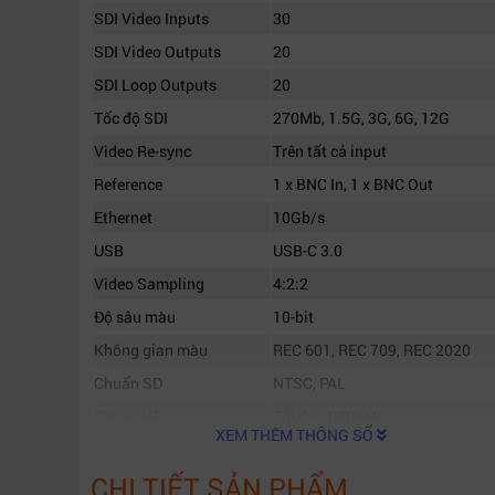
SDI Video Inputs
30
SDI Video Outputs
20
SDI Loop Outputs
20
Tốc độ SDI
270Mb, 1.5G, 3G, 6G, 12G
Video Re-sync
Trên tất cả input
Reference
1 x BNC In, 1 x BNC Out
Ethernet
10Gb/s
USB
USB-C 3.0
Video Sampling
4:2:2
Độ sâu màu
10-bit
Không gian màu
REC 601, REC 709, REC 2020
Chuẩn SD
NTSC, PAL
Chuẩn HD
Tối đa 1080p60
XEM THÊM THÔNG SỐ
Chuẩn Ultra HD
Tối đa 2160p60
CHI TIẾT SẢN PHẨM
Chuẩn 8K
Tối đa 4320p60