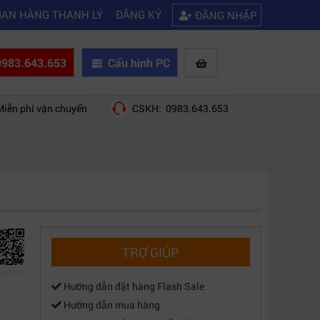
|
|
ifi
Kinh nghiệm chọn mua máy quay phim giá rẻ bạn nên biết
Hướng 
IAN HÀNG THANH LÝ
ĐĂNG KÝ
ĐĂNG NHẬP
983.643.653
Cấu hình PC
Miễn phí vận chuyển
CSKH: 0983.643.653
TRỢ GIÚP
Hướng dẫn đặt hàng Flash Sale
Hướng dẫn mua hàng