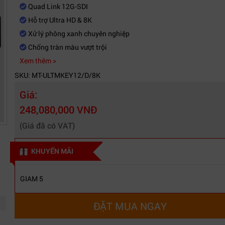
Quad Link 12G-SDI
Hỗ trợ Ultra HD & 8K
Xử lý phông xanh chuyên nghiệp
Chống tràn màu vượt trội
Xem thêm >
SKU: MT-ULTMKEY12/D/8K
Giá:
248,080,000 VNĐ
(Giá đã có VAT)
KHUYẾN MÃI
GIAM 5
ĐẶT MUA NGAY