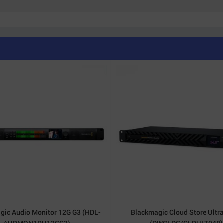
thống,
Ultimatte 12 8K
cho phép xử lý chính xác các vật thể
, hình ảnh đầu ra có chiều sâu tốt hơn, hạn chế hiện tượng v
gic Audio Monitor 12G G3 (HDL-
Blackmagic Cloud Store Ultr
AUDMON1RU12GG3)
(DWCLDG/CLDULT048)