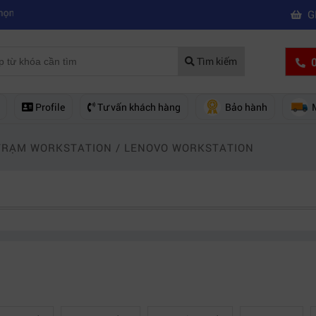
|
a máy quay phim chuyên nghiệp
Mua máy quay phim hd giá rẻ nên mu
G
0
Tìm kiếm
Profile
Tư vấn khách hàng
Bảo hành
TRẠM WORKSTATION
/
LENOVO WORKSTATION