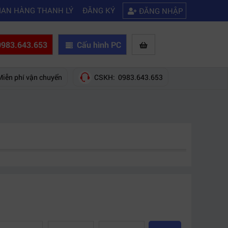
|
a của hãng nào?
Mách bạn 5 cách khắc phục laptop không kết nối được
IAN HÀNG THANH LÝ
ĐĂNG KÝ
ĐĂNG NHẬP
983.643.653
Cấu hình PC
Miễn phí vận chuyển
CSKH: 0983.643.653