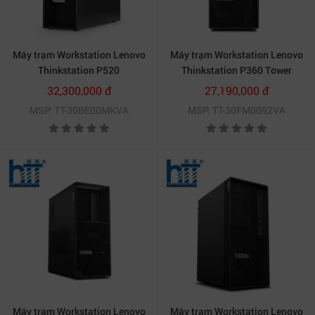
của bạn diễn ra mượt mà và nhanh hơn đáng kể.
Máy trạm Workstation Lenovo
Máy trạm Workstation Lenovo
Thinkstation P520
Thinkstation P360 Tower
30BE00MKVA (Intel Xeon W-
30FM0092VA (Core i7 12700/
32,300,000 đ
27,190,000 đ
2223/ 16GB DDR4 3200/ SSD
16GB DDR5 4400MHz/ 512GB
MSP: TT-30BE00MKVA
MSP: TT-30FM0092VA
512GB)
SSD/ Intel UHD Graphics 770/
None OS)
Máy trạm Workstation Lenovo
Máy trạm Workstation Lenovo