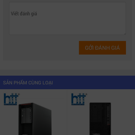
Trái tim của
Thinkstation P520 30BE00SHVA
là CPU
Intel Xeon W-2223
– dòng chip chuyên biệt cho
workstation, cung cấp hiệu năng đa nhân ổn định và
khả năng xử lý khối lượng dữ liệu lớn. Cùng với đó, RAM
16GB DDR4 ECC giúp đảm bảo tính ổn định tuyệt đối, tự
động phát hiện và sửa lỗi bộ nhớ – điều cực kỳ quan
GỞI ĐÁNH GIÁ
trọng với các tác vụ kỹ thuật và đồ họa chuyên nghiệp.
3. Card đồ họa Nvidia T1000 8GB –
Hiệu suất đồ họa chuyên sâu
SẢN PHẨM CÙNG LOẠI
Được trang bị
Nvidia T1000 8GB GDDR6
, Lenovo P520
đáp ứng hoàn hảo các nhu cầu đồ họa 2D/3D, dựng
phim, render mô phỏng kỹ thuật, CAD/CAM hay xử lý
hình ảnh y khoa. Card T1000 được tối ưu hóa cho các
phần mềm chuyên nghiệp như AutoCAD, Revit,
SolidWorks, 3ds Max, Adobe Premiere, giúp công việc