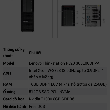
Thông số kỹ
Chi tiết
thuật
Model
Lenovo Thinkstation P520 30BE00SHVA
Intel Xeon W-2223 (3.6GHz up to 3.9GHz, 4
CPU
nhân 8 luồng)
RAM
16GB DDR4 ECC (4 khe, hỗ trợ tối đa 256GB)
Ổ cứng
512GB SSD PCIe NVMe
Card đồ họa
Nvidia T1000 8GB GDDR6
Hệ điều hành
Free DOS