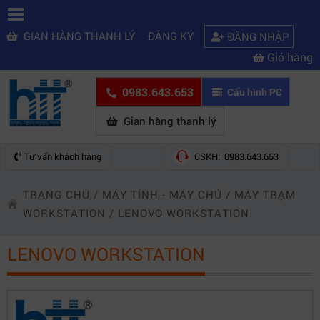
GIAN HÀNG THANH LÝ
ĐĂNG KÝ
ĐĂNG NHẬP
Giỏ hàng
0983.643.653
Cấu hình PC
Gian hàng thanh lý
Tư vấn khách hàng
CSKH: 0983.643.653
TRANG CHỦ
/
MÁY TÍNH - MÁY CHỦ
/
MÁY TRẠM
WORKSTATION
/
LENOVO WORKSTATION
LENOVO WORKSTATION