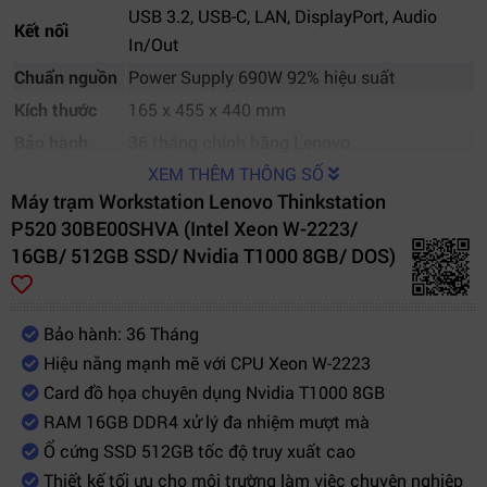
USB 3.2, USB-C, LAN, DisplayPort, Audio
Kết nối
In/Out
Chuẩn nguồn
Power Supply 690W 92% hiệu suất
Kích thước
165 x 455 x 440 mm
Bảo hành
36 tháng chính hãng Lenovo
XEM THÊM THÔNG SỐ
Máy trạm Workstation Lenovo Thinkstation
P520 30BE00SHVA (Intel Xeon W-2223/
16GB/ 512GB SSD/ Nvidia T1000 8GB/ DOS)
Bảo hành: 36 Tháng
Hiệu năng mạnh mẽ với CPU Xeon W-2223
Card đồ họa chuyên dụng Nvidia T1000 8GB
RAM 16GB DDR4 xử lý đa nhiệm mượt mà
Ổ cứng SSD 512GB tốc độ truy xuất cao
Thiết kế tối ưu cho môi trường làm việc chuyên nghiệp