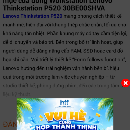
mực của dòng Workstation Lenovo
Thinkstation P520 30BE00SHVA
Lenovo Thinkstation P520
mang phong cách thiết kế
mạnh mẽ, hiện đại với khung thép chắc chắn, tối ưu cho
khả năng tản nhiệt. Phần khung máy có tay cầm tiện lợi,
dễ di chuyển và bảo trì. Bên trong bố trí linh hoạt, giúp
người dùng dễ dàng nâng cấp RAM, SSD hoặc card đồ
họa khi cần. Với triết lý thiết kế “Form follows function”,
Lenovo hướng đến trải nghiệm vận hành bền bỉ, hiệu
quả trong môi trường làm việc chuyên nghiệp – từ
studio thiết kế, phòng dựng phim, đến các trung tâm dữ
liệu kỹ thuật.
XEM THÊM
ĐÁNH GIÁ SẢN PHẨM