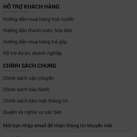
trong nhiều lĩnh vực:
HỖ TRỢ KHÁCH HÀNG
Thiết kế – đồ họa:
Xử lý hình ảnh, render video, làm
Hướng dẫn mua hàng trực tuyến
phim.
Hướng dẫn thanh toán, hóa đơn
Kỹ thuật – kiến trúc:
Mô phỏng 3D, CAD/CAM, BIM.
Hướng dẫn mua hàng trả góp
Khoa học dữ liệu:
Phân tích, tính toán mô hình, trí
tuệ nhân tạo.
Hỗ trợ dự án, doanh nghiệp
Doanh nghiệp:
Vận hành server nội bộ hoặc hệ
CHÍNH SÁCH CHUNG
thống lưu trữ dữ liệu.
Chính sách vận chuyển
Câu hỏi thường gặp (FAQ)
Chính sách bảo hành
1. Lenovo Thinkstation P520 30BE00SHVA có phù hợp
Chính sách bảo mật thông tin
cho đồ họa 3D không?
Có. Với GPU Nvidia T1000 8GB và CPU Xeon W-2223,
Quyền và nghĩa vụ các bên
máy xử lý mượt các phần mềm 3D như Maya, Blender,
Mời bạn nhập email để nhận thông tin khuyến mãi
hoặc 3ds Max.