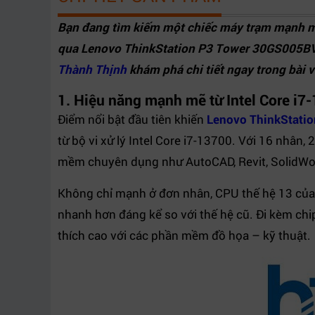
Bảo hành
36 tháng chính hãng Lenovo
Bạn đang tìm kiếm một chiếc máy trạm mạnh mẽ
qua Lenovo ThinkStation P3 Tower 30GS005BVA –
Thành Thịnh
khám phá chi tiết ngay trong bài v
1. Hiệu năng mạnh mẽ từ Intel Core i7
Điểm nổi bật đầu tiên khiến
Lenovo ThinkStati
từ bộ vi xử lý Intel Core i7-13700. Với 16 nhâ
mềm chuyên dụng như AutoCAD, Revit, SolidWor
Không chỉ mạnh ở đơn nhân, CPU thế hệ 13 của I
nhanh hơn đáng kể so với thế hệ cũ. Đi kèm chi
thích cao với các phần mềm đồ họa – kỹ thuật.