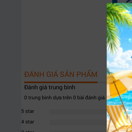
ĐÁNH GIÁ SẢN PHẨM
Đánh giá trung bình
0 trung bình dựa trên 0 bài đánh giá.
5 star
4 star