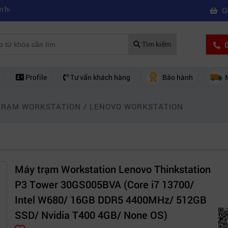
|
ên mua của hãng nào?
Mách bạn 5 cách khắc phục laptop không kết nối
G
0
Tìm kiếm
Profile
Tư vấn khách hàng
Bảo hành
TRẠM WORKSTATION
/
LENOVO WORKSTATION
Máy trạm Workstation Lenovo Thinkstation
P3 Tower 30GS005BVA (Core i7 13700/
Intel W680/ 16GB DDR5 4400MHz/ 512GB
SSD/ Nvidia T400 4GB/ None OS)