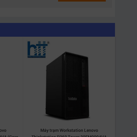
ovo
Máy trạm Workstation Lenovo
BVA (Core
Thinkstation P360 Tower 30FM0094VA