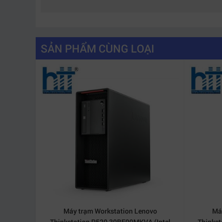
SẢN PHẨM CÙNG LOẠI
Máy trạm Workstation Lenovo
Má
Thinkstation P520 30BE00MKVA (Intel
Thinks