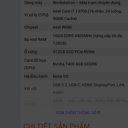
Dòng máy
Workstation – Máy trạm chuyên dụng
Intel Core i7-13700 (16 nhân, 24 luồng,
Vi xử lý (CPU)
30MB Cache)
Chipset
Intel W680
16GB DDR5 4400MHz (nâng cấp tối đa
Bộ nhớ RAM
128GB)
Ổ cứng
512GB SSD PCIe NVMe
Card đồ họa
Nvidia T400 4GB GDDR6
(GPU)
Hệ điều hành
None OS
USB 3.2, USB-C, HDMI, DisplayPort, LAN,
Kết nối
Audio
550W – Hiệu suất cao, chứng nhận 80 Plu
Nguồn
Platinum
XEM THÊM THÔNG SỐ
Thùng Tower – Dễ nâng cấp, tản nhiệt tối
Kiểu dáng
CHI TIẾT SẢN PHẨM
ưu