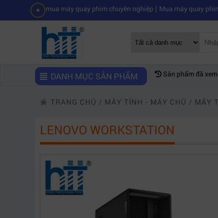
|
ọn mua máy quay phim chuyên nghiệp
Mua máy quay phim hd giá rẻ n
Sản phẩm đã xem
DANH MỤC SẢN PHẨM
TRANG CHỦ
/
MÁY TÍNH - MÁY CHỦ
/
MÁY 
LENOVO WORKSTATION