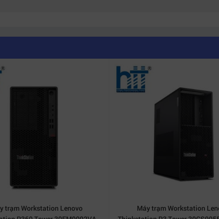
y trạm Workstation Lenovo
Máy trạm Workstation Len
tation P360 Tower 30FM0092VA
Thinkstation P3 Tower 30GS005