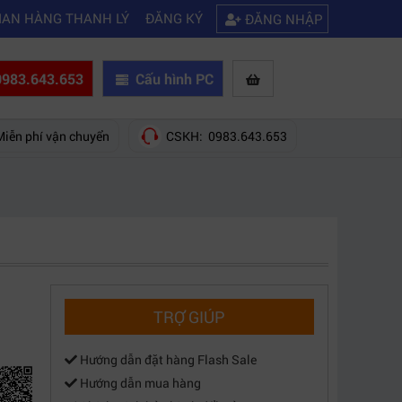
|
|
 được wifi
Kinh nghiệm chọn mua máy quay phim giá rẻ bạn nên biết
IAN HÀNG THANH LÝ
ĐĂNG KÝ
ĐĂNG NHẬP
983.643.653
Cấu hình PC
Miễn phí vận chuyển
CSKH: 0983.643.653
TRỢ GIÚP
Hướng dẫn đặt hàng Flash Sale
Hướng dẫn mua hàng