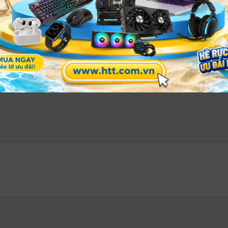
nkStation P3 Tower 30GS005BVA – máy trạm hiệu năng vượt trội cho dâ
ọa chuyên nghiệp, tiết kiệm điện năng
ia T400 được tối ưu cho các tác vụ đồ họa 2D/3D chuyên 
p ứng mượt các phần mềm như
AutoCAD, Photoshop, Sket
phù hợp cho môi trường văn phòng cần hiệu suất ổn định suố
âng cấp dễ dàng: bạn có thể thay thế bằng các dòng GPU 
ng cho tương lai.