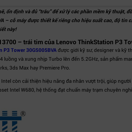
, ổn định và đủ “trâu” để xử lý các phần mềm kỹ thuật, 
 cỗ máy được thiết kế riêng cho hiệu suất cao, độ tin c
iết này!
-13700 – trái tim của Lenovo ThinkStation P3 T
on P3 Tower 30GS005BVA
được giới kỹ sư, designer và kỹ t
n, 24 luồng và xung nhịp Turbo lên đến 5.2GHz, sản phẩm m
ks, 3ds Max hay Premiere Pro.
ntel còn cải thiện hiệu năng đa nhân vượt trội, giúp người
pset Intel W680, hệ thống đạt chuẩn máy trạm chuyên nghi