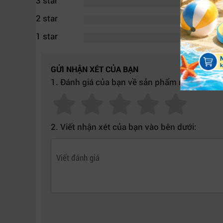
3 star
2 star
1 star
Lenovo Thi
2. Card đồ họa Nvidia T400 4GB – Đồ h
Khác với card gaming phổ thông, dòng GPU Nvid
GỬI NHẬN XÉT CỦA BẠN
1. Đánh giá của bạn về sản phẩm này:
384 nhân CUDA cùng 4GB GDDR6, card này đá
tiêu thụ ít điện năng, hoạt động êm ái, cực kỳ 
Điểm cộng lớn của cấu hình này là khả năng n
2. Viết nhận xét của bạn vào bên dưới:
cầu đồ họa nặng hơn, giúp máy trạm luôn sẵn sà