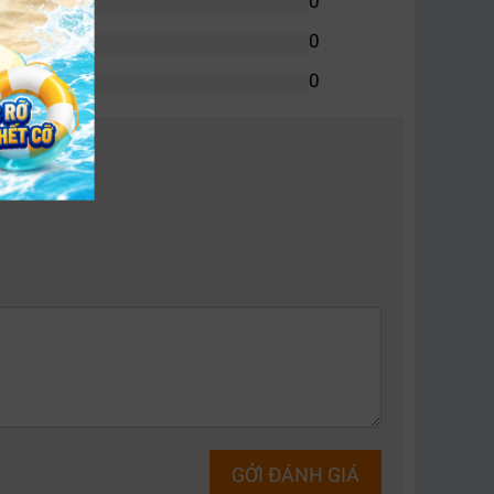
0
0
0
n kỹ thuật.
dụng và môi trường làm việc workstation. Với
chUp hay Lumion
cơ bản. Đặc biệt, Nvidia T400
t ngày dài.
mạnh hơn như Nvidia RTX A2000, A4000 khi nhu
GỞI ĐÁNH GIÁ